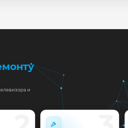
сле ремонта мастер проверяет изображение, звук, порты
повые неисправности при наличии деталей часто устран
жен ремонт Hisense 40H3D в Краснодаре?
тавьте заявку или позвоните: укажите симптомы — подс
пишем на диагностику в мастерской или с выездом на до
 выполненные работы выдаём документы и гарантию до 
емонту
телевизора и
2
3