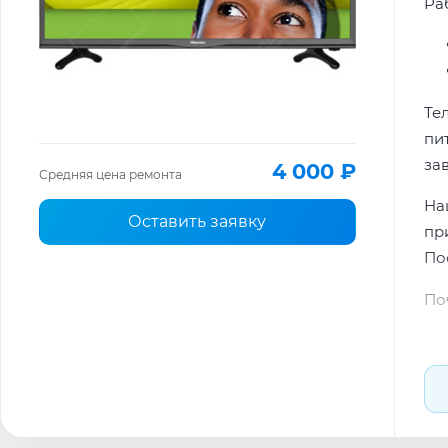
Ра
Те
пи
за
4 000 ₽
Средняя цена ремонта
На
Оставить заявку
пр
По
По