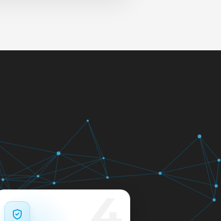
 и сеть перед выдачей.
яем в день обращения.
кажем ориентир по сроку и
м.
12 месяцев.
4