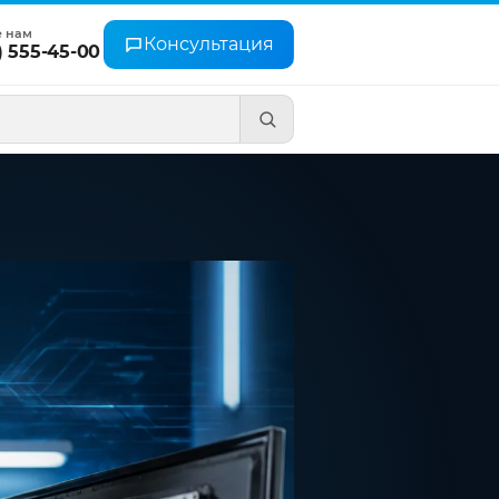
е нам
Консультация
) 555-45-00