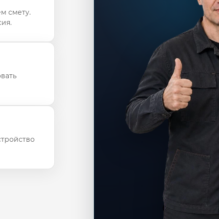
м смету.
ия.
овать
стройство