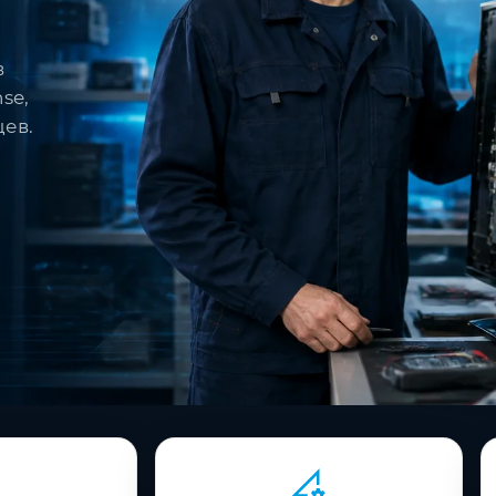
в
se,
цев.