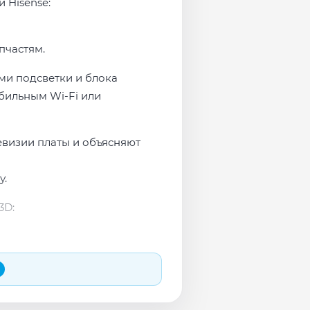
 Hisense:
пчастям.
ми подсветки и блока
бильным Wi-Fi или
евизии платы и объясняют
у.
3D: