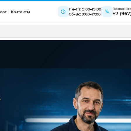
Позвонит
Пн–Пт: 9:00–19:00
лог
Контакты
+7 (967
Сб–Вс: 9:00–17:00
в