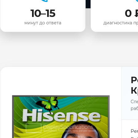
10–15
0 
минут до ответа
диагностика п
Р
К
Спе
раб
Ре