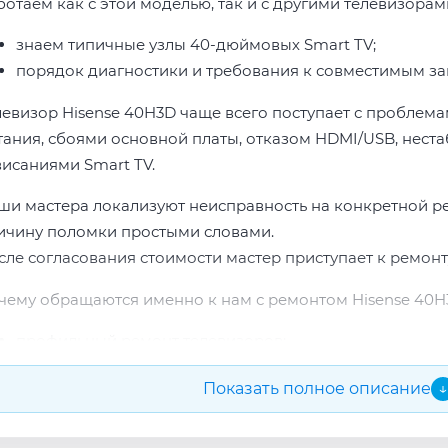
ботаем как с этой моделью, так и с другими телевизорами
знаем типичные узлы 40-дюймовых Smart TV;
порядок диагностики и требования к совместимым за
левизор Hisense 40H3D чаще всего поступает с проблема
тания, сбоями основной платы, отказом HDMI/USB, неста
висаниями Smart TV.
ши мастера локализуют неисправность на конкретной р
ичину поломки простыми словами.
сле согласования стоимости мастер приступает к ремонт
чему обращаются именно к нам с ремонтом Hisense 40H
профильный ремонт телевизоров;
опыт по бренду Hisense;
Показать полное описание
↓
прозрачная смета до начала работ;
подбор проверенных комплектующих.