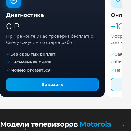
Диагностика
Онлай
0 ₽
−10%
При ремонте у нас проверка бесплатно.
Оформите
Смету озвучим до старта работ.
согласов
Без скрытых доплат
Заявка 
Письменная смета
Фикса
Можно отказаться
На раб
Заказать
Модели телевизоров
Motorola