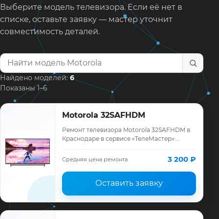
Выберите модель телевизора. Если её нет в
списке, оставьте заявку — мастер уточнит
совместимость деталей.
Найти модель телевизора
Найдено моделей:
6
Показаны 1–6
Motorola 32SAFHDM
Ремонт телевизора Motorola 32SAFHDM в
Краснодаре в сервисе «ТелеМастер»:
диагностика модели Motorola, смета до
ремонта, запчасти и гарантия до 12
3 200 ₽
Средняя цена ремонта
месяцев.
Оставить заявку