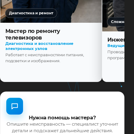
Диагностика и ремонт
Сложная ди
Мастер по ремонту
телевизоров
Инженер
Диагностика и восстановление
Ведущий ма
электронных узлов
Проводит диа
Работает с неисправностями питания,
программной
подсветки и изображения.
Нужна помощь мастера?
Опишите неисправность — специалист уточнит
детали и подскажет дальнейшие действия.