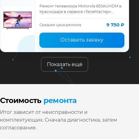
Ремонт телевизора Motorola 65SAUHDM в
Краснодаре в сервисе «ТелеМастер»:
диагностика модели Motorola, смета до
ремонта, запчасти и гарантия до 12
9 750 ₽
Средняя цена ремонта
месяцев.
Оставить заявку
Показать ещё
Стоимость
ремонта
Итог зависит от неисправности и
комплектующих. Сначала диагностика, затем
согласование.