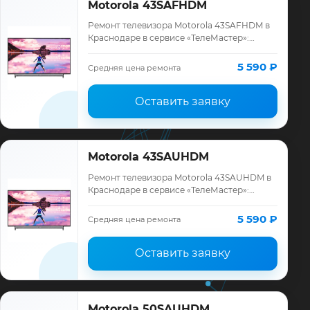
Motorola 43SAFHDM
Ремонт телевизора Motorola 43SAFHDM в
Краснодаре в сервисе «ТелеМастер»:
диагностика модели Motorola, смета до
ремонта, запчасти и гарантия до 12
5 590 ₽
Средняя цена ремонта
месяцев.
Оставить заявку
Motorola 43SAUHDM
Ремонт телевизора Motorola 43SAUHDM в
Краснодаре в сервисе «ТелеМастер»:
диагностика модели Motorola, смета до
ремонта, запчасти и гарантия до 12
5 590 ₽
Средняя цена ремонта
месяцев.
Оставить заявку
Motorola 50SAUHDM