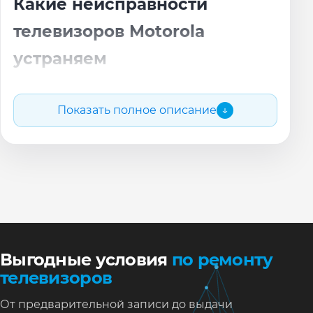
Какие неисправности
телевизоров Motorola
устраняем
Если Motorola перестал нормально показывать
Показать полное описание
↓
картинку, издавать звук, выходить в интернет
или реагировать на пульт — это повод для
диагностики.
Проверяем ключевые узлы, включая Android TV,
Wi-Fi и разъёмы.
не реагирует пульт, не работают
USB/HDMI;
ошибки ПО Smart TV и проблемы с сетью.
Выгодные условия
по ремонту
зависание на логотипе бренда при
телевизоров
включении;
От предварительной записи до выдачи
экран мигает, гаснет или включается