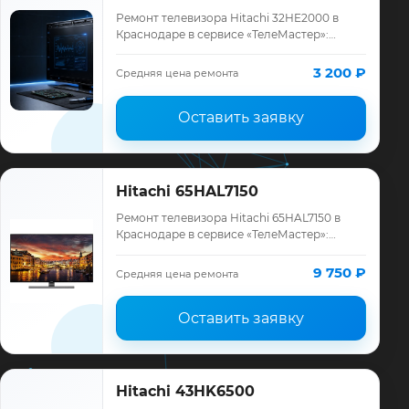
Ремонт телевизора Hitachi 32HE2000 в
Краснодаре в сервисе «ТелеМастер»:
диагностика модели Hitachi, смета до
ремонта, запчасти и гарантия до 12
3 200 ₽
Средняя цена ремонта
месяцев.
Оставить заявку
Hitachi 65HAL7150
Ремонт телевизора Hitachi 65HAL7150 в
Краснодаре в сервисе «ТелеМастер»:
диагностика модели Hitachi, смета до
ремонта, запчасти и гарантия до 12
9 750 ₽
Средняя цена ремонта
месяцев.
Оставить заявку
Hitachi 43HK6500