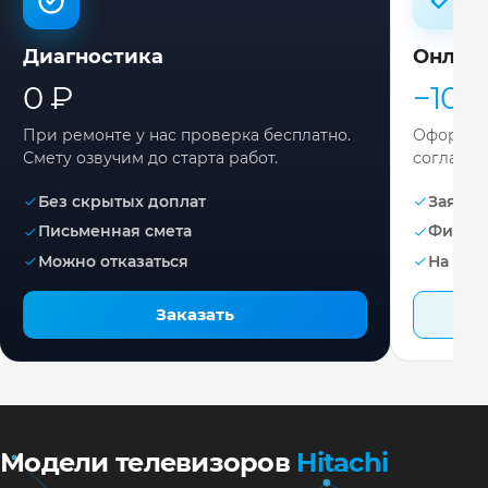
Диагностика
Онлай
0 ₽
−10%
При ремонте у нас проверка бесплатно.
Оформите
Смету озвучим до старта работ.
согласов
Без скрытых доплат
Заявка 
Письменная смета
Фикса
Можно отказаться
На раб
Заказать
Модели телевизоров
Hitachi