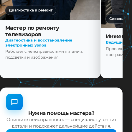
Диагностика и ремонт
Сложная ди
Мастер по ремонту
телевизоров
Инженер
Диагностика и восстановление
Ведущий ма
электронных узлов
Проводит диа
Работает с неисправностями питания,
программной
подсветки и изображения.
Нужна помощь мастера?
Опишите неисправность — специалист уточнит
детали и подскажет дальнейшие действия.