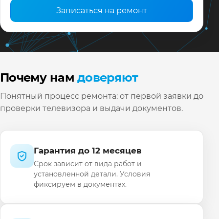
Сроки, запчасти и гарантия
Записаться на ремонт
Срок зависит от сложности и наличия
запчастей: простые случаи — быстрее, заказ
детали — по согласованному графику.
После ремонта проводим контрольную
Почему нам
доверяют
проверку и выдаём гарантийные документы.
Заявка с моделью Hitachi ускоряет подготовку
Понятный процесс ремонта: от первой заявки до
мастера.
проверки телевизора и выдачи документов.
Гарантия до 12 месяцев
Срок зависит от вида работ и
установленной детали. Условия
фиксируем в документах.