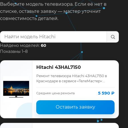
Выберите модель телевизора. Если её нет в
списке, оставьте заявку — мастер уточнит
совместимость деталей.
Найти модель телевизора
Найдено моделей:
60
Показаны 1–8
Hitachi 43HAL7150
Ремонт телевизора Hitachi 43HAL7150 в
Краснодаре в сервисе «ТелеМастер»:
диагностика модели Hitachi, смета до
ремонта, запчасти и гарантия до 12
5 590 ₽
Средняя цена ремонта
месяцев.
Оставить заявку