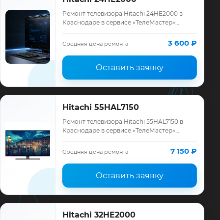
Ремонт телевизора Hitachi 24HE2000 в
Краснодаре в сервисе «ТелеМастер»:
диагностика модели Hitachi, смета до
ремонта, запчасти и гарантия до 12
3 600 ₽
Средняя цена ремонта
месяцев.
Оставить заявку
Hitachi 55HAL7150
Ремонт телевизора Hitachi 55HAL7150 в
Краснодаре в сервисе «ТелеМастер»:
диагностика модели Hitachi, смета до
ремонта, запчасти и гарантия до 12
7 150 ₽
Средняя цена ремонта
месяцев.
Оставить заявку
Hitachi 32HE2000