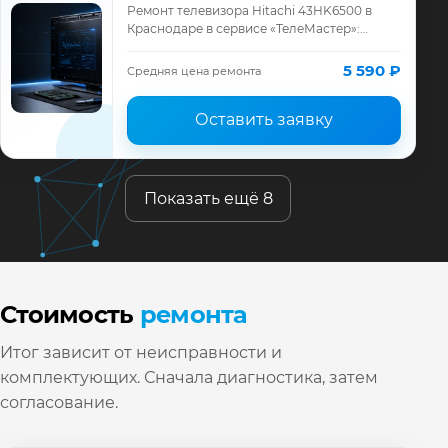
Ремонт телевизора Hitachi 43HK6500 в
Краснодаре в сервисе «ТелеМастер»:
диагностика модели Hitachi, смета до
ремонта, запчасти и гарантия до 12
5 590 ₽
Средняя цена ремонта
месяцев.
Оставить заявку
Показать ещё 8
Стоимость
ремонта
Итог зависит от неисправности и
комплектующих. Сначала диагностика, затем
согласование.