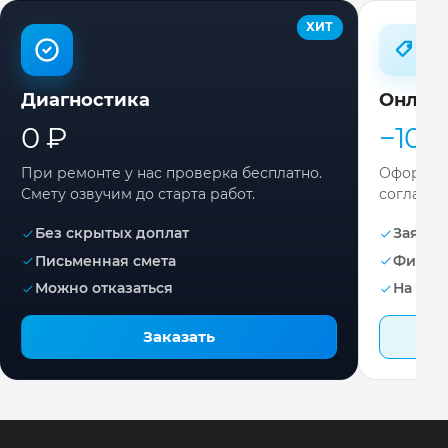
ХИТ
Диагностика
Онлай
0 ₽
−10%
При ремонте у нас проверка бесплатно.
Оформите
Смету озвучим до старта работ.
согласов
Без скрытых доплат
Заявка 
Письменная смета
Фикса
Можно отказаться
На раб
Заказать