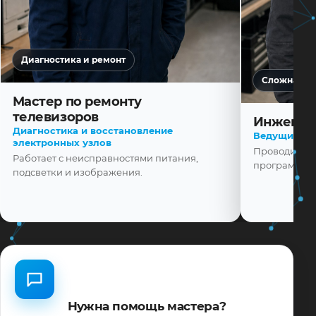
Диагностика и ремонт
Сложная ди
Мастер по ремонту
телевизоров
Инженер
Диагностика и восстановление
Ведущий ма
электронных узлов
Проводит диа
Работает с неисправностями питания,
программной
подсветки и изображения.
Нужна помощь мастера?