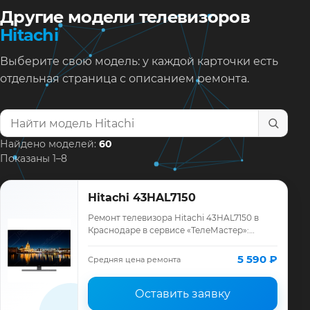
Другие модели телевизоров
Hitachi
Выберите свою модель: у каждой карточки есть
отдельная страница с описанием ремонта.
Найти модель телевизора
Найдено моделей:
60
Показаны 1–8
Hitachi 43HAL7150
Ремонт телевизора Hitachi 43HAL7150 в
Краснодаре в сервисе «ТелеМастер»:
диагностика модели Hitachi, смета до
ремонта, запчасти и гарантия до 12
5 590 ₽
Средняя цена ремонта
месяцев.
Оставить заявку