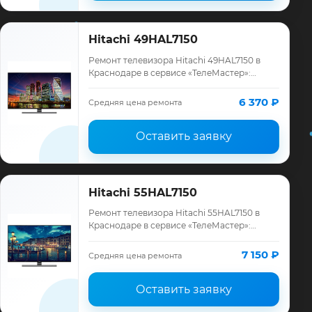
Hitachi 49HAL7150
Ремонт телевизора Hitachi 49HAL7150 в
Краснодаре в сервисе «ТелеМастер»:
диагностика модели Hitachi, смета до
ремонта, запчасти и гарантия до 12
6 370 ₽
Средняя цена ремонта
месяцев.
Оставить заявку
Hitachi 55HAL7150
Ремонт телевизора Hitachi 55HAL7150 в
Краснодаре в сервисе «ТелеМастер»:
диагностика модели Hitachi, смета до
ремонта, запчасти и гарантия до 12
7 150 ₽
Средняя цена ремонта
месяцев.
Оставить заявку