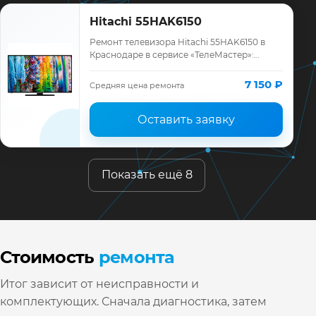
Hitachi 55HAK6150
Ремонт телевизора Hitachi 55HAK6150 в
Краснодаре в сервисе «ТелеМастер»:
диагностика модели Hitachi, смета до
ремонта, запчасти и гарантия до 12
7 150 ₽
Средняя цена ремонта
месяцев.
Оставить заявку
Показать ещё 8
Стоимость
ремонта
Итог зависит от неисправности и
комплектующих. Сначала диагностика, затем