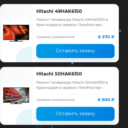
Hitachi 49HAK6150
Ремонт телевизора Hitachi 49HAK6150 в
Краснодаре в сервисе «ТелеМастер»:
диагностика модели Hitachi, смета до
ремонта, запчасти и гарантия до 12
6 370 ₽
Средняя цена ремонта
месяцев.
Оставить заявку
Hitachi 50HAK6150
Ремонт телевизора Hitachi 50HAK6150 в
Краснодаре в сервисе «ТелеМастер»:
диагностика модели Hitachi, смета до
ремонта, запчасти и гарантия до 12
6 500 ₽
Средняя цена ремонта
месяцев.
Оставить заявку