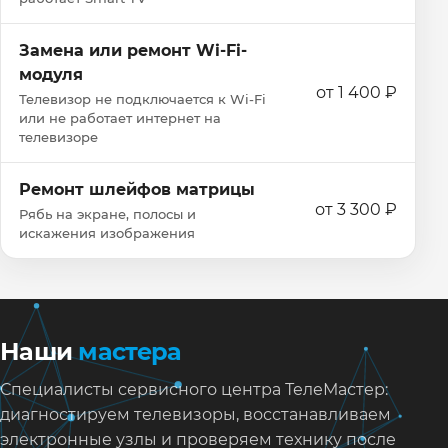
Замена или ремонт Wi‑Fi-
модуля
от 1 400 ₽
Телевизор не подключается к Wi‑Fi
или не работает интернет на
телевизоре
Ремонт шлейфов матрицы
от 3 300 ₽
Рябь на экране, полосы и
искажения изображения
Наши
мастера
Специалисты сервисного центра ТелеМастер:
диагностируем телевизоры, восстанавливаем
электронные узлы и проверяем технику после