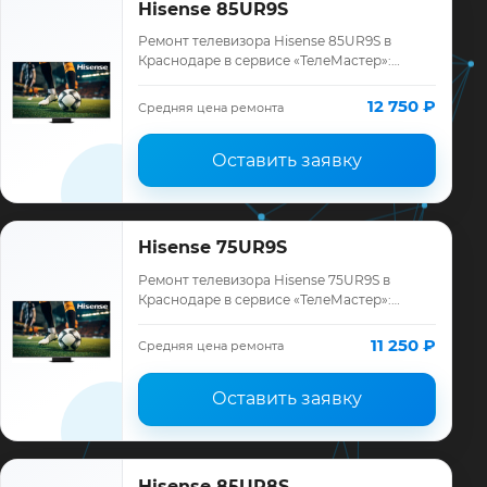
Hisense 85UR9S
Ремонт телевизора Hisense 85UR9S в
Краснодаре в сервисе «ТелеМастер»:
диагностика модели Hisense, смета до
ремонта, запчасти и гарантия до 12
12 750 ₽
Средняя цена ремонта
месяцев.
Оставить заявку
Hisense 75UR9S
Ремонт телевизора Hisense 75UR9S в
Краснодаре в сервисе «ТелеМастер»:
диагностика модели Hisense, смета до
ремонта, запчасти и гарантия до 12
11 250 ₽
Средняя цена ремонта
месяцев.
Оставить заявку
Hisense 85UR8S