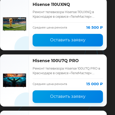
Hisense 110UXNQ
Ремонт телевизора Hisense 110UXNQ в
Краснодаре в сервисе «ТелеМастер»:
диагностика модели Hisense, смета до
ремонта, запчасти и гарантия до 12
16 500 ₽
Средняя цена ремонта
месяцев.
Оставить заявку
Hisense 100U7Q PRO
Ремонт телевизора Hisense 100U7Q PRO в
Краснодаре в сервисе «ТелеМастер»:
диагностика модели Hisense, смета до
ремонта, запчасти и гарантия до 12
15 000 ₽
Средняя цена ремонта
месяцев.
Оставить заявку