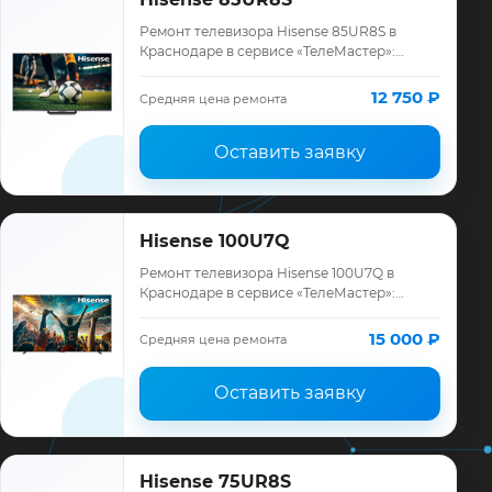
Ремонт телевизора Hisense 85UR8S в
Краснодаре в сервисе «ТелеМастер»:
диагностика модели Hisense, смета до
ремонта, запчасти и гарантия до 12
12 750 ₽
Средняя цена ремонта
месяцев.
Оставить заявку
Hisense 100U7Q
Ремонт телевизора Hisense 100U7Q в
Краснодаре в сервисе «ТелеМастер»:
диагностика модели Hisense, смета до
ремонта, запчасти и гарантия до 12
15 000 ₽
Средняя цена ремонта
месяцев.
Оставить заявку
Hisense 75UR8S