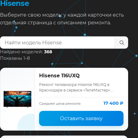
Hisense
Выберите свою модель: у каждой карточки есть
отдельная страница с описанием ремонта.
Найти модель телевизора
Найдено моделей:
368
Показаны 1–8
Hisense 116UXQ
Ремонт телевизора Hisense 116UXQ в
Краснодаре в сервисе «ТелеМастер»:
диагностика модели Hisense, смета до
ремонта, запчасти и гарантия до 12
17 400 ₽
Средняя цена ремонта
месяцев.
Оставить заявку