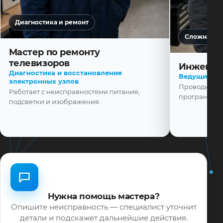
Диагностика и ремонт
Сложная ди
Мастер по ремонту
телевизоров
Инженер
Диагностика и восстановление
Ведущий ма
электронных узлов
Проводит диа
Работает с неисправностями питания,
программной
подсветки и изображения.
Нужна помощь мастера?
Опишите неисправность — специалист уточнит
детали и подскажет дальнейшие действия.