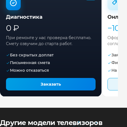
Диагностика
Онлай
0 ₽
−10%
При ремонте у нас проверка бесплатно.
Оформите
Смету озвучим до старта работ.
согласов
Без скрытых доплат
Заявка 
Письменная смета
Фикса
Можно отказаться
На раб
Заказать
Другие модели телевизоров