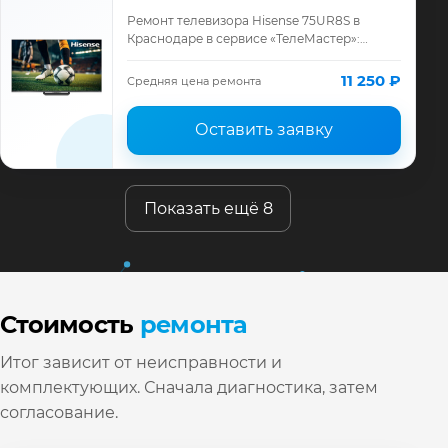
Ремонт телевизора Hisense 75UR8S в
Краснодаре в сервисе «ТелеМастер»:
диагностика модели Hisense, смета до
ремонта, запчасти и гарантия до 12
11 250 ₽
Средняя цена ремонта
месяцев.
Оставить заявку
Показать ещё 8
Стоимость
ремонта
Итог зависит от неисправности и
комплектующих. Сначала диагностика, затем
согласование.