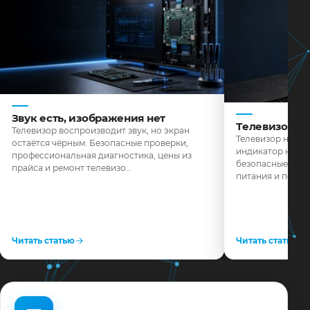
Звук есть, изображения нет
Телевизор н
Телевизор воспроизводит звук, но экран
Телевизор не реа
остаётся чёрным. Безопасные проверки,
индикатор не го
профессиональная диагностика, цены из
безопасные пров
прайса и ремонт телевизо…
питания и поряд
Читать статью
Читать статью