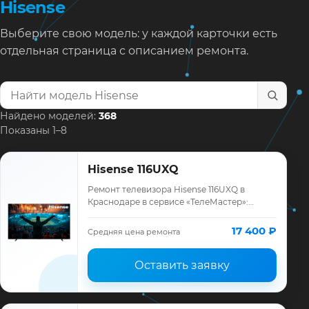
Hisense
Выберите свою модель: у каждой карточки есть
отдельная страница с описанием ремонта.
Найти модель телевизора
Найдено моделей:
368
Показаны 1–8
Hisense 116UXQ
Ремонт телевизора Hisense 116UXQ в
Краснодаре в сервисе «ТелеМастер»:
диагностика модели Hisense, смета до
ремонта, запчасти и гарантия до 12
17 400 ₽
Средняя цена ремонта
месяцев.
Оставить заявку