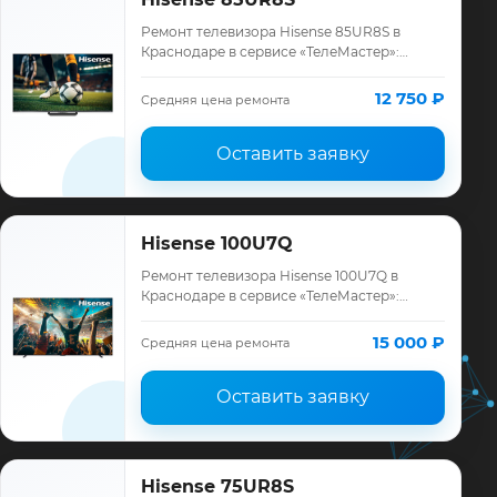
Ремонт телевизора Hisense 85UR8S в
Краснодаре в сервисе «ТелеМастер»:
диагностика модели Hisense, смета до
ремонта, запчасти и гарантия до 12
12 750 ₽
Средняя цена ремонта
месяцев.
Оставить заявку
Hisense 100U7Q
Ремонт телевизора Hisense 100U7Q в
Краснодаре в сервисе «ТелеМастер»:
диагностика модели Hisense, смета до
ремонта, запчасти и гарантия до 12
15 000 ₽
Средняя цена ремонта
месяцев.
Оставить заявку
Hisense 75UR8S