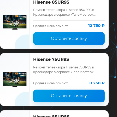
Hisense 85UR9S
Ремонт телевизора Hisense 85UR9S в
Краснодаре в сервисе «ТелеМастер»:
диагностика модели Hisense, смета до
ремонта, запчасти и гарантия до 12
12 750 ₽
Средняя цена ремонта
месяцев.
Оставить заявку
Hisense 75UR9S
Ремонт телевизора Hisense 75UR9S в
Краснодаре в сервисе «ТелеМастер»:
диагностика модели Hisense, смета до
ремонта, запчасти и гарантия до 12
11 250 ₽
Средняя цена ремонта
месяцев.
Оставить заявку
Hisense 85UR8S