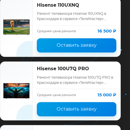
Hisense 110UXNQ
Ремонт телевизора Hisense 110UXNQ в
Краснодаре в сервисе «ТелеМастер»:
диагностика модели Hisense, смета до
ремонта, запчасти и гарантия до 12
16 500 ₽
Средняя цена ремонта
месяцев.
Оставить заявку
Hisense 100U7Q PRO
Ремонт телевизора Hisense 100U7Q PRO в
Краснодаре в сервисе «ТелеМастер»:
диагностика модели Hisense, смета до
ремонта, запчасти и гарантия до 12
15 000 ₽
Средняя цена ремонта
месяцев.
Оставить заявку