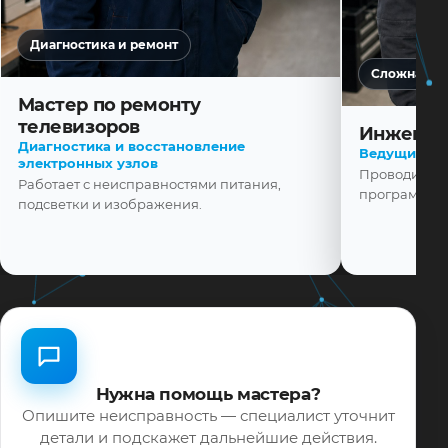
Диагностика и ремонт
Сложная ди
Мастер по ремонту
телевизоров
Инженер
Диагностика и восстановление
Ведущий ма
электронных узлов
Проводит диа
Работает с неисправностями питания,
программной
подсветки и изображения.
Нужна помощь мастера?
Опишите неисправность — специалист уточнит
детали и подскажет дальнейшие действия.