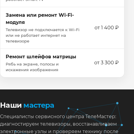
Замена или ремонт Wi‑Fi-
модуля
от 1 400 ₽
Телевизор не подключается к Wi‑Fi
или не работает интернет на
телевизоре
Ремонт шлейфов матрицы
от 3 300 ₽
Рябь на экране, полосы и
искажения изображения
Наши
мастера
Специалисты сервисного центра ТелеМастер:
диагностируем телевизоры, восстанавливаем
электронные узлы и проверяем технику после