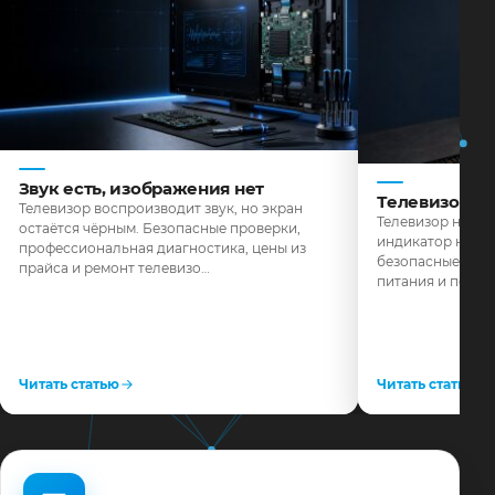
Звук есть, изображения нет
Телевизор н
Телевизор воспроизводит звук, но экран
Телевизор не реа
остаётся чёрным. Безопасные проверки,
индикатор не го
профессиональная диагностика, цены из
безопасные пров
прайса и ремонт телевизо…
питания и поряд
Читать статью
Читать статью