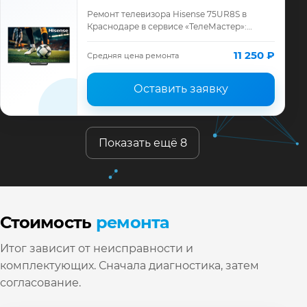
Ремонт телевизора Hisense 75UR8S в
Краснодаре в сервисе «ТелеМастер»:
диагностика модели Hisense, смета до
ремонта, запчасти и гарантия до 12
11 250 ₽
Средняя цена ремонта
месяцев.
Оставить заявку
Показать ещё 8
Стоимость
ремонта
Итог зависит от неисправности и
комплектующих. Сначала диагностика, затем
согласование.