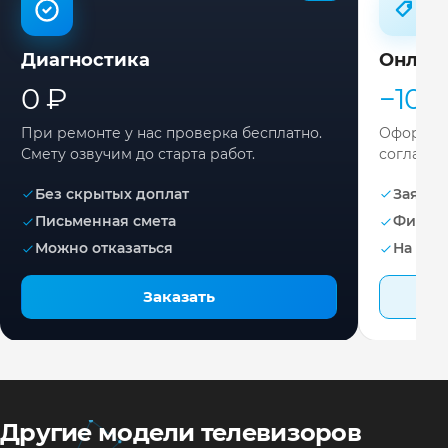
Диагностика
Онлай
0 ₽
−10%
При ремонте у нас проверка бесплатно.
Оформите
Смету озвучим до старта работ.
согласов
Без скрытых доплат
Заявка 
Письменная смета
Фикса
Можно отказаться
На раб
Заказать
Другие модели телевизоров