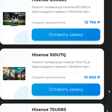
Ремонт телевизора Hisense 85UR8S в
Краснодаре в сервисе «ТелеМастер»:
диагностика модели Hisense, смета до
ремонта, запчасти и гарантия до 12
12 750 ₽
Средняя цена ремонта
месяцев.
Оставить заявку
Hisense 100U7Q
Ремонт телевизора Hisense 100U7Q в
Краснодаре в сервисе «ТелеМастер»:
диагностика модели Hisense, смета до
ремонта, запчасти и гарантия до 12
15 000 ₽
Средняя цена ремонта
месяцев.
Оставить заявку
Hisense 75UR8S