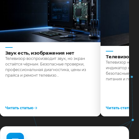
Звук есть, изображения нет
Телевизор н
Телевизор воспроизводит звук, но экран
Телевизор не реа
остаётся чёрным. Безопасные проверки,
индикатор не го
профессиональная диагностика, цены из
безопасные пров
прайса и ремонт телевизо…
питания и поряд
Читать статью
Читать статью