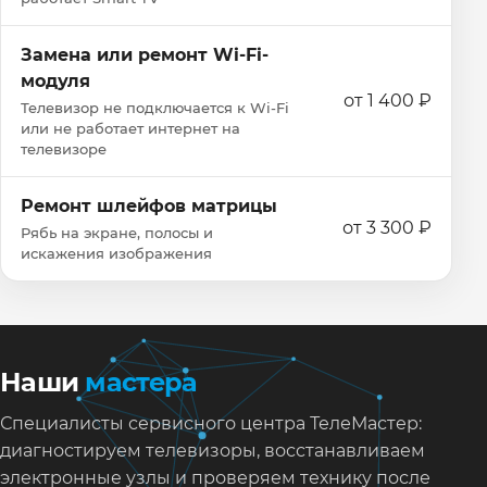
Замена или ремонт Wi‑Fi-
модуля
от 1 400 ₽
Телевизор не подключается к Wi‑Fi
или не работает интернет на
телевизоре
Ремонт шлейфов матрицы
от 3 300 ₽
Рябь на экране, полосы и
искажения изображения
Наши
мастера
Специалисты сервисного центра ТелеМастер:
диагностируем телевизоры, восстанавливаем
электронные узлы и проверяем технику после