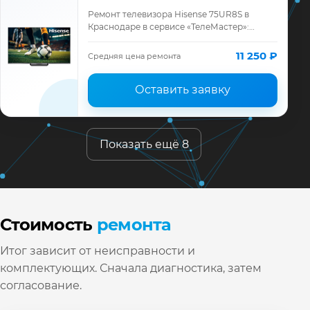
Ремонт телевизора Hisense 75UR8S в
Краснодаре в сервисе «ТелеМастер»:
диагностика модели Hisense, смета до
ремонта, запчасти и гарантия до 12
11 250 ₽
Средняя цена ремонта
месяцев.
Оставить заявку
Показать ещё 8
Стоимость
ремонта
Итог зависит от неисправности и
комплектующих. Сначала диагностика, затем
согласование.