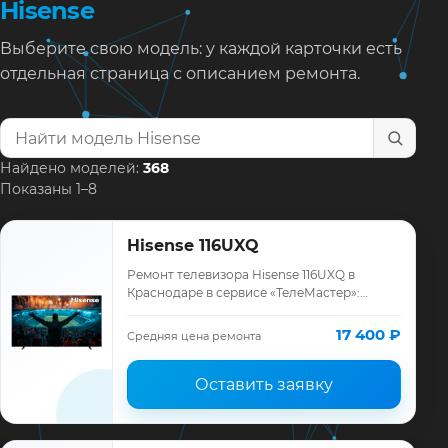
Hisense
Выберите свою модель: у каждой карточки есть
отдельная страница с описанием ремонта.
Найти модель телевизора
Найдено моделей:
368
Показаны 1–8
Hisense 116UXQ
Ремонт телевизора Hisense 116UXQ в
Краснодаре в сервисе «ТелеМастер»:
диагностика модели Hisense, смета до
ремонта, запчасти и гарантия до 12
17 400 ₽
Средняя цена ремонта
месяцев.
Оставить заявку