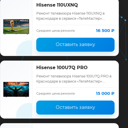
Hisense 110UXNQ
Ремонт телевизора Hisense 110UXNQ в
Краснодаре в сервисе «ТелеМастер»:
диагностика модели Hisense, смета до
ремонта, запчасти и гарантия до 12
16 500 ₽
Средняя цена ремонта
месяцев.
Оставить заявку
Hisense 100U7Q PRO
Ремонт телевизора Hisense 100U7Q PRO в
Краснодаре в сервисе «ТелеМастер»:
диагностика модели Hisense, смета до
ремонта, запчасти и гарантия до 12
15 000 ₽
Средняя цена ремонта
месяцев.
Оставить заявку