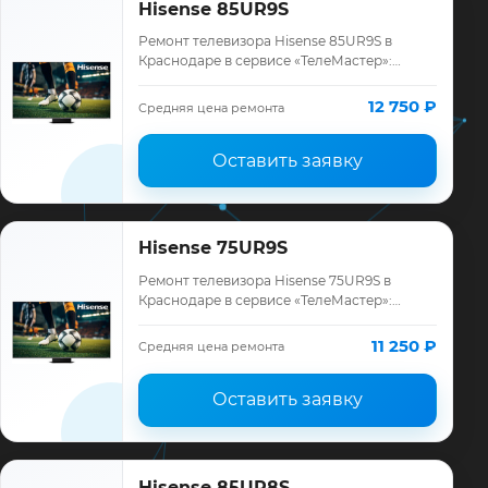
Hisense 85UR9S
Ремонт телевизора Hisense 85UR9S в
Краснодаре в сервисе «ТелеМастер»:
диагностика модели Hisense, смета до
ремонта, запчасти и гарантия до 12
12 750 ₽
Средняя цена ремонта
месяцев.
Оставить заявку
Hisense 75UR9S
Ремонт телевизора Hisense 75UR9S в
Краснодаре в сервисе «ТелеМастер»:
диагностика модели Hisense, смета до
ремонта, запчасти и гарантия до 12
11 250 ₽
Средняя цена ремонта
месяцев.
Оставить заявку
Hisense 85UR8S