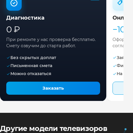
Диагностика
Онлай
0 ₽
−10%
При ремонте у нас проверка бесплатно.
Оформите
Смету озвучим до старта работ.
согласов
Без скрытых доплат
Заявка 
Письменная смета
Фикса
Можно отказаться
На раб
Заказать
Другие модели телевизоров