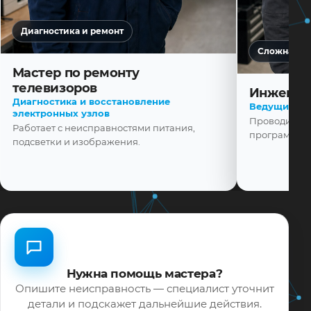
Диагностика и ремонт
Сложная ди
Мастер по ремонту
телевизоров
Инженер
Диагностика и восстановление
Ведущий ма
электронных узлов
Проводит диа
Работает с неисправностями питания,
программной
подсветки и изображения.
Нужна помощь мастера?
Опишите неисправность — специалист уточнит
детали и подскажет дальнейшие действия.