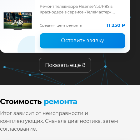
Ремонт телевизора Hisense 75UR8S в
Краснодаре в сервисе «ТелеМастер»:
диагностика модели Hisense, смета до
ремонта, запчасти и гарантия до 12
11 250 ₽
Средняя цена ремонта
месяцев.
Оставить заявку
Показать ещё 8
Стоимость
ремонта
Итог зависит от неисправности и
комплектующих. Сначала диагностика, затем
согласование.