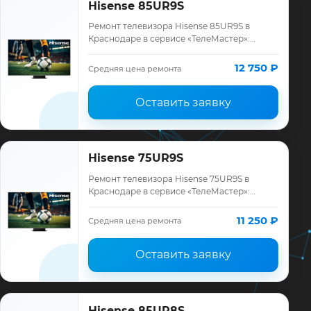
Hisense 85UR9S
Ремонт телевизора Hisense 85UR9S в
Краснодаре в сервисе «ТелеМастер»:
диагностика модели Hisense, смета до
ремонта, запчасти и гарантия до 12
12 750 ₽
Средняя цена ремонта
месяцев.
Оставить заявку
Hisense 75UR9S
Ремонт телевизора Hisense 75UR9S в
Краснодаре в сервисе «ТелеМастер»:
диагностика модели Hisense, смета до
ремонта, запчасти и гарантия до 12
11 250 ₽
Средняя цена ремонта
месяцев.
Оставить заявку
Hisense 85UR8S