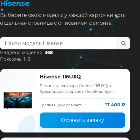
Hisense
Выберите свою модель: у каждой карточки есть
отдельная страница с описанием ремонта.
Найти модель телевизора
Найдено моделей:
368
Показаны 1–8
Hisense 116UXQ
Ремонт телевизора Hisense 116UXQ в
Краснодаре в сервисе «ТелеМастер»:
диагностика модели Hisense, смета до
ремонта, запчасти и гарантия до 12
17 400 ₽
Средняя цена ремонта
месяцев.
Оставить заявку