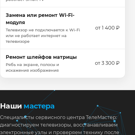
Замена или ремонт Wi‑Fi-
модуля
от 1 400 ₽
Телевизор не подключается к Wi‑Fi
или не работает интернет на
телевизоре
Ремонт шлейфов матрицы
от 3 300 ₽
Рябь на экране, полосы и
искажения изображения
Наши
мастера
Специалисты сервисного центра ТелеМастер:
диагностируем телевизоры, восстанавливаем
электронные узлы и проверяем технику после