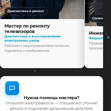
Диагностика и ремонт
Сложная ди
Мастер по ремонту
телевизоров
Инженер
Диагностика и восстановление
Ведущий ма
электронных узлов
Проводит диа
Работает с неисправностями питания,
программной
подсветки и изображения.
Нужна помощь мастера?
Опишите неисправность — специалист уточнит
детали и подскажет дальнейшие действия.