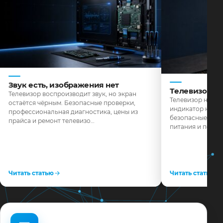
Звук есть, изображения нет
Телевизор н
Телевизор воспроизводит звук, но экран
Телевизор не реа
остаётся чёрным. Безопасные проверки,
индикатор не го
профессиональная диагностика, цены из
безопасные пров
прайса и ремонт телевизо…
питания и поряд
Читать статью
Читать статью