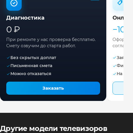
Диагностика
Онлай
0 ₽
−10%
При ремонте у нас проверка бесплатно.
Оформите
Смету озвучим до старта работ.
согласов
Без скрытых доплат
Заявка 
Письменная смета
Фикса
Можно отказаться
На раб
Заказать
Другие модели телевизоров