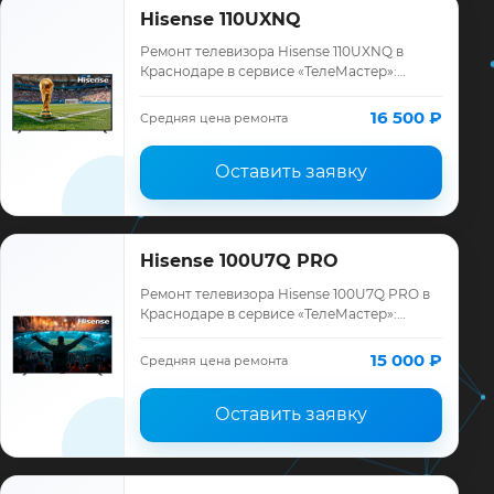
Hisense 110UXNQ
Ремонт телевизора Hisense 110UXNQ в
Краснодаре в сервисе «ТелеМастер»:
диагностика модели Hisense, смета до
ремонта, запчасти и гарантия до 12
16 500 ₽
Средняя цена ремонта
месяцев.
Оставить заявку
Hisense 100U7Q PRO
Ремонт телевизора Hisense 100U7Q PRO в
Краснодаре в сервисе «ТелеМастер»:
диагностика модели Hisense, смета до
ремонта, запчасти и гарантия до 12
15 000 ₽
Средняя цена ремонта
месяцев.
Оставить заявку