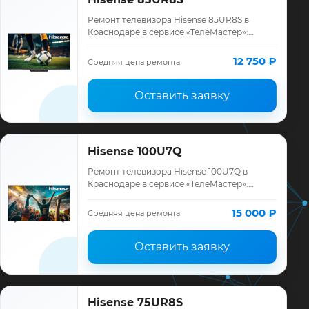
Ремонт телевизора Hisense 85UR8S в
Краснодаре в сервисе «ТелеМастер»:
диагностика модели Hisense, смета до
ремонта, запчасти и гарантия до 12
12 750 ₽
Средняя цена ремонта
месяцев.
Оставить заявку
Hisense 100U7Q
Ремонт телевизора Hisense 100U7Q в
Краснодаре в сервисе «ТелеМастер»:
диагностика модели Hisense, смета до
ремонта, запчасти и гарантия до 12
15 000 ₽
Средняя цена ремонта
месяцев.
Оставить заявку
Hisense 75UR8S