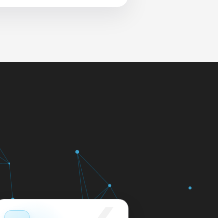
 и сеть перед выдачей.
яем в день обращения.
кажем ориентир по сроку и
м.
12 месяцев.