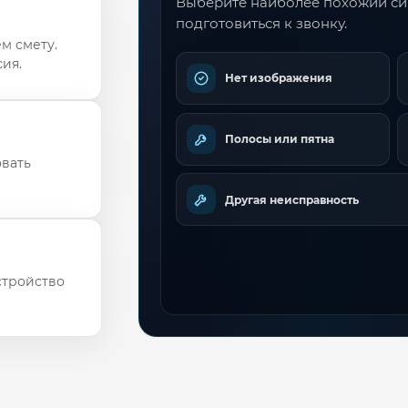
Выберите наиболее похожий с
подготовиться к звонку.
м смету.
ия.
Нет изображения
Полосы или пятна
овать
Другая неисправность
стройство