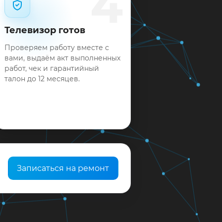
4
Телевизор готов
Проверяем работу вместе с
вами, выдаём акт выполненных
работ, чек и гарантийный
талон до 12 месяцев.
Записаться на ремонт