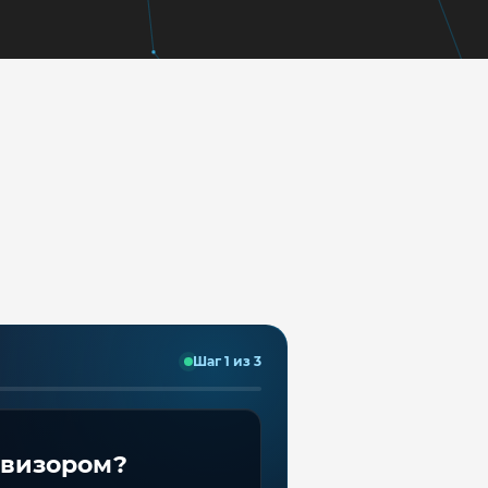
Шаг 1 из 3
евизором?