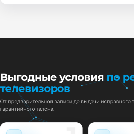
По
Ти
Ну
Ос
за
На
Выгодные условия
по р
телевизоров
От предварительной записи до выдачи исправного 
гарантийного талона.