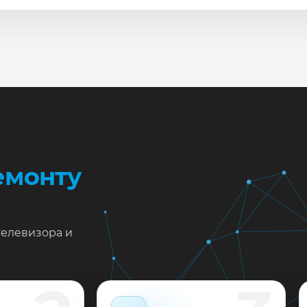
сле ремонта мастер проверяет изображение, звук, порты
повые неисправности при наличии деталей часто устран
жен ремонт Hisense H65M7000 в Краснодаре?
тавьте заявку или позвоните: укажите симптомы — подс
пишем на диагностику в мастерской или с выездом на до
 выполненные работы выдаём документы и гарантию до 
емонту
телевизора и