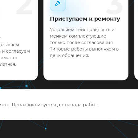
2
3
Приступаем к ремонту
Устраняем неисправность и
меняем комплектующие
у
только после согласования.
называем
Типовые работы выполняем в
 и согласуем
день обращения.
ремонте
латная.
онт. Цена фиксируется до начала работ.