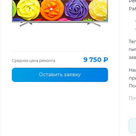
Ре
Ра
Те
пи
за
9 750 ₽
Средняя цена ремонта
На
Оставить заявку
пр
По
По