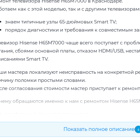
монт телевизора Hisense H65M7000 в Краснодаре.
ботаем как с этой моделью, так и с другими телевизорами
знаем типичные узлы 65-дюймовых Smart TV;
порядок диагностики и требования к совместимым за
левизор Hisense H65M7000 чаще всего поступает с проб
тания, сбоями основной платы, отказом HDMI/USB, неста
висаниями Smart TV.
ши мастера локализуют неисправность на конкретной р
ичину поломки простыми словами.
сле согласования стоимости мастер приступает к ремонт
чему обращаются именно к нам с ремонтом Hisense H65
профильный ремонт телевизоров;
опыт по бренду Hisense;
Показать полное описание
↓
прозрачная смета до начала работ;
подбор проверенных комплектующих.