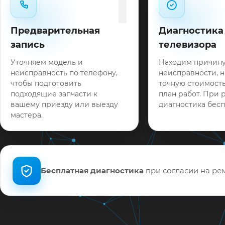
1
Предварительная
Диагностика
запись
телевизора
Уточняем модель и
Находим причин
неисправность по телефону,
неисправности, 
чтобы подготовить
точную стоимость
подходящие запчасти к
план работ. При 
вашему приезду или выезду
диагностика бесп
мастера.
Бесплатная диагностика
при согласии на рем