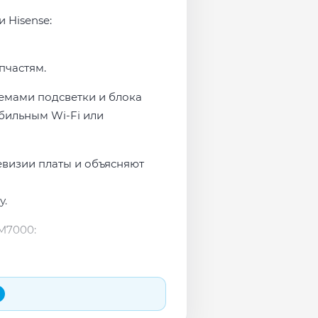
 Hisense:
пчастям.
лемами подсветки и блока
бильным Wi-Fi или
евизии платы и объясняют
у.
M7000: