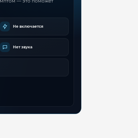
имптом — это поможет
Не включается
Нет звука