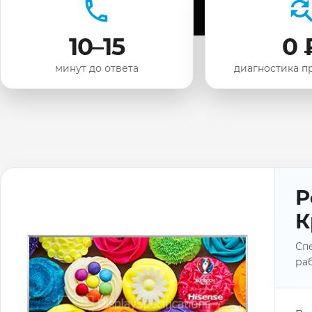
10–15
0 
минут до ответа
диагностика п
Р
К
Спе
раб