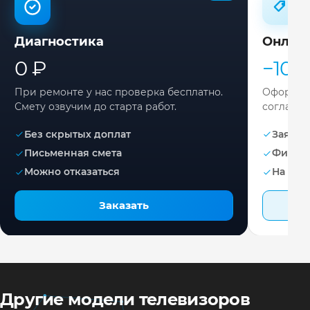
Диагностика
Онлай
0 ₽
−10%
При ремонте у нас проверка бесплатно.
Оформите
Смету озвучим до старта работ.
согласов
Без скрытых доплат
Заявка 
Письменная смета
Фикса
Можно отказаться
На раб
Заказать
Другие модели телевизоров