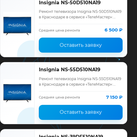
Insignia NS-50D510NA19
Ремонт телевизора Insignia NS-50D510NA19
в Краснодаре в сервисе «ТелеМастер»:
диагностика модели Insignia, смета до
ремонта, запчасти и гарантия до 12 мес…
6 500 ₽
Средняя цена ремонта
Оставить заявку
Insignia NS-55D510NA19
Ремонт телевизора Insignia NS-55D510NA19
в Краснодаре в сервисе «ТелеМастер»:
диагностика модели Insignia, смета до
ремонта, запчасти и гарантия до 12 мес…
7 150 ₽
Средняя цена ремонта
Оставить заявку
Insignia NS-39DF510NA19