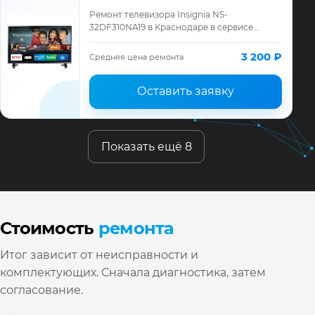
Ремонт телевизора Insignia NS-
32DF310NA19 в Краснодаре в сервисе
«ТелеМастер»: диагностика модели
Insignia, смета до ремонта, запчасти и
3 200 ₽
Средняя цена ремонта
гарантия до 12 ме…
Оставить заявку
Показать ещё 8
Стоимость
ремонта
Итог зависит от неисправности и
комплектующих. Сначала диагностика, затем
согласование.