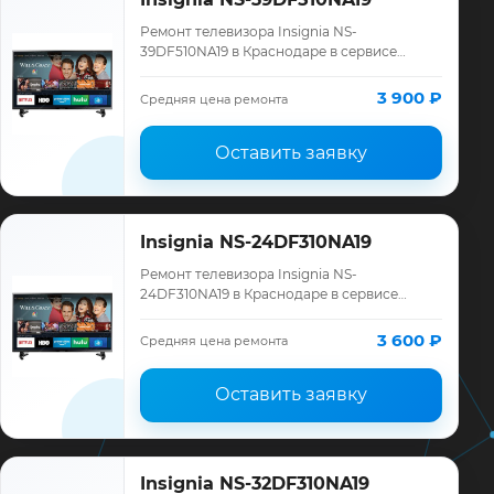
Ремонт телевизора Insignia NS-
39DF510NA19 в Краснодаре в сервисе
«ТелеМастер»: диагностика модели
Insignia, смета до ремонта, запчасти и
3 900 ₽
Средняя цена ремонта
гарантия до 12 ме…
Оставить заявку
Insignia NS-24DF310NA19
Ремонт телевизора Insignia NS-
24DF310NA19 в Краснодаре в сервисе
«ТелеМастер»: диагностика модели
Insignia, смета до ремонта, запчасти и
3 600 ₽
Средняя цена ремонта
гарантия до 12 ме…
Оставить заявку
Insignia NS-32DF310NA19