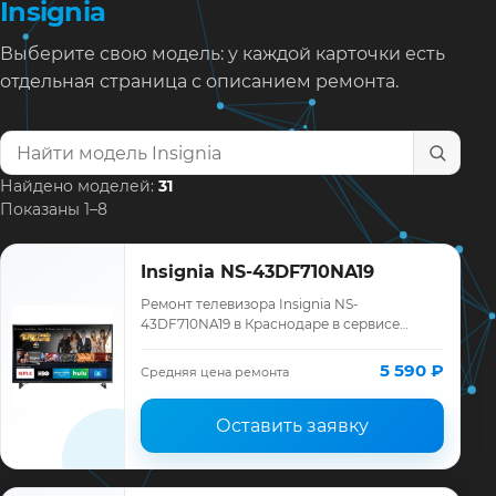
Insignia
Выберите свою модель: у каждой карточки есть
отдельная страница с описанием ремонта.
Найти модель телевизора
Найдено моделей:
31
Показаны 1–8
Insignia NS-43DF710NA19
Ремонт телевизора Insignia NS-
43DF710NA19 в Краснодаре в сервисе
«ТелеМастер»: диагностика модели
Insignia, смета до ремонта, запчасти и
5 590 ₽
Средняя цена ремонта
гарантия до 12 ме…
Оставить заявку