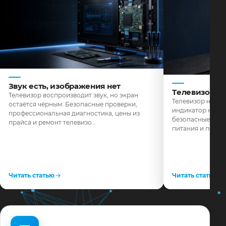
Звук есть, изображения нет
Телевизор н
Телевизор воспроизводит звук, но экран
Телевизор не реа
остаётся чёрным. Безопасные проверки,
индикатор не го
профессиональная диагностика, цены из
безопасные пров
прайса и ремонт телевизо…
питания и поряд
Читать статью
Читать статью