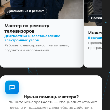
Диагностика и ремонт
Сложная ди
Мастер по ремонту
телевизоров
Инженер
Диагностика и восстановление
Ведущий ма
электронных узлов
Проводит диа
Работает с неисправностями питания,
программной
подсветки и изображения.
Нужна помощь мастера?
Опишите неисправность — специалист уточнит
детали и подскажет дальнейшие действия.