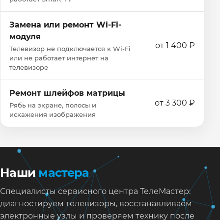
Замена или ремонт Wi‑Fi-
модуля
от 1 400 ₽
Телевизор не подключается к Wi‑Fi
или не работает интернет на
телевизоре
Ремонт шлейфов матрицы
от 3 300 ₽
Рябь на экране, полосы и
искажения изображения
Наши
мастера
Специалисты сервисного центра ТелеМастер:
диагностируем телевизоры, восстанавливаем
электронные узлы и проверяем технику после