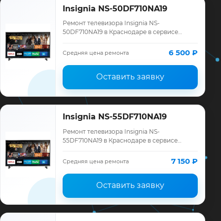
Insignia NS-50DF710NA19
Ремонт телевизора Insignia NS-
50DF710NA19 в Краснодаре в сервисе
«ТелеМастер»: диагностика модели
Insignia, смета до ремонта, запчасти и
6 500 ₽
Средняя цена ремонта
гарантия до 12 ме…
Оставить заявку
Insignia NS-55DF710NA19
Ремонт телевизора Insignia NS-
55DF710NA19 в Краснодаре в сервисе
«ТелеМастер»: диагностика модели
Insignia, смета до ремонта, запчасти и
7 150 ₽
Средняя цена ремонта
гарантия до 12 ме…
Оставить заявку