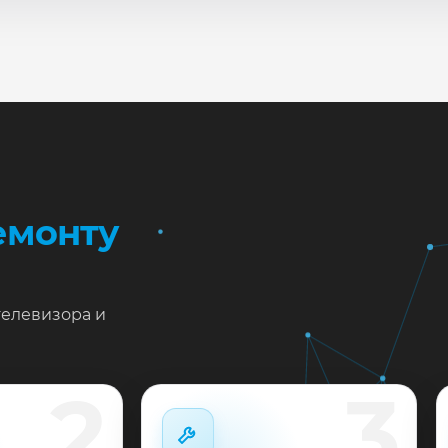
сле ремонта мастер проверяет изображение, звук, порты
повые неисправности при наличии деталей часто устран
жен ремонт LG 32LM500BPUA в Краснодаре?
тавьте заявку или позвоните: укажите симптомы — подс
пишем на диагностику в мастерской или с выездом на до
 выполненные работы выдаём документы и гарантию до 
емонту
телевизора и
2
3