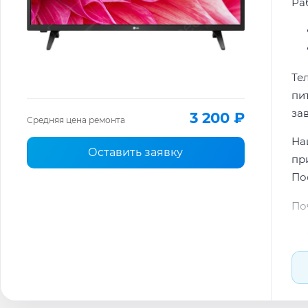
Ра
Те
пи
за
3 200 ₽
Средняя цена ремонта
На
Оставить заявку
пр
По
По