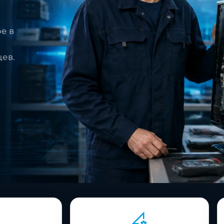
е в
цев.