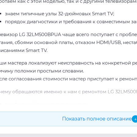
ботаем как с этой моделью, так и с другими телевизорам
знаем типичные узлы 32-дюймовых Smart TV;
порядок диагностики и требования к совместимым за
левизор LG 32LM500BPUA чаще всего поступает с пробл
тания, сбоями основной платы, отказом HDMI/USB, неста
висаниями Smart TV.
ши мастера локализуют неисправность на конкретной р
ичину поломки простыми словами.
сле согласования стоимости мастер приступает к ремонт
чему обращаются именно к нам с ремонтом LG 32LM500
профильный ремонт телевизоров;
опыт по бренду LG;
Показать полное описание
↓
прозрачная смета до начала работ;
подбор проверенных комплектующих.