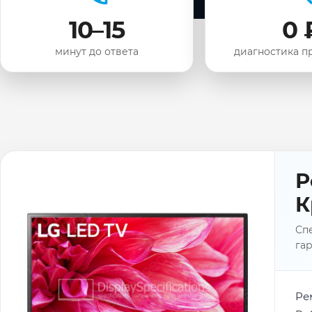
10–15
0 
минут до ответа
диагностика п
Р
К
Спе
гар
Ре