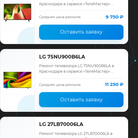
Краснодаре в сервисе «ТелеМастер»:
диагностика модели LG, смета до ремонта,
запчасти и гарантия до 12 месяцев.
9 750 ₽
Средняя цена ремонта
Оставить заявку
LG 75NU900B6LA
Ремонт телевизора LG 75NU900B6LA в
Краснодаре в сервисе «ТелеМастер»:
диагностика модели LG, смета до ремонта,
запчасти и гарантия до 12 месяцев.
11 250 ₽
Средняя цена ремонта
Оставить заявку
LG 27LB70006LA
Ремонт телевизора LG 27LB70006LA в