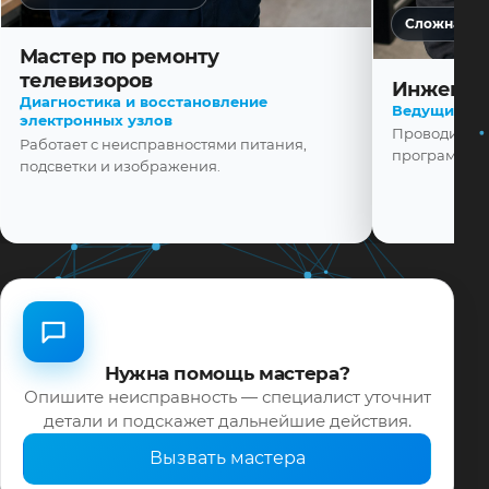
Сложная ди
Мастер по ремонту
телевизоров
Инженер
Диагностика и восстановление
Ведущий ма
электронных узлов
Проводит диа
Работает с неисправностями питания,
программной
подсветки и изображения.
Нужна помощь мастера?
Опишите неисправность — специалист уточнит
детали и подскажет дальнейшие действия.
Вызвать мастера