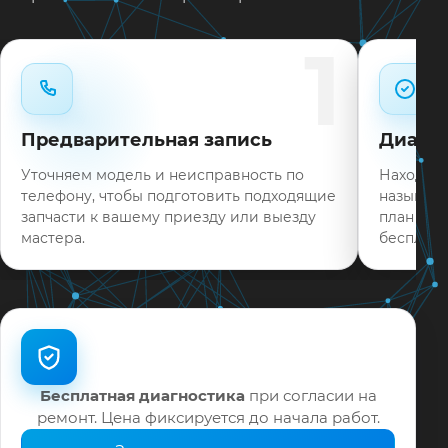
Типовые неисправности при наличии деталей
1
часто устраняем в день обращения.
Нужен ремонт LG 55LB650V в Краснодаре?
Оставьте заявку или позвоните: укажите
Предварительная запись
Диагно
симптомы — подскажем ориентир по сроку и
запишем на диагностику в мастерской или с
Уточняем модель и неисправность по
Находим 
выездом на дом.
телефону, чтобы подготовить подходящие
называем
запчасти к вашему приезду или выезду
план раб
На выполненные работы выдаём документы и
мастера.
бесплатн
гарантию до 12 месяцев.
Бесплатная диагностика
при согласии на
ремонт. Цена фиксируется до начала работ.