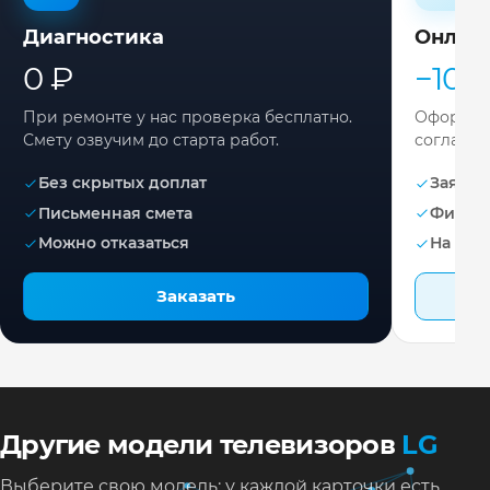
Диагностика
Онлай
0 ₽
−10%
При ремонте у нас проверка бесплатно.
Оформите
Смету озвучим до старта работ.
согласов
Без скрытых доплат
Заявка 
Письменная смета
Фикса
Можно отказаться
На раб
Заказать
Другие модели телевизоров
LG
Выберите свою модель: у каждой карточки есть