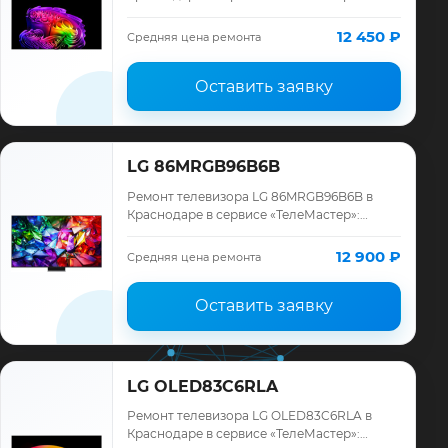
диагностика модели LG, смета до ремонта,
запчасти и гарантия до 12 месяцев.
12 450 ₽
Средняя цена ремонта
Оставить заявку
LG 86MRGB96B6B
Ремонт телевизора LG 86MRGB96B6B в
Краснодаре в сервисе «ТелеМастер»:
диагностика модели LG, смета до ремонта,
запчасти и гарантия до 12 месяцев.
12 900 ₽
Средняя цена ремонта
Оставить заявку
LG OLED83C6RLA
Ремонт телевизора LG OLED83C6RLA в
Краснодаре в сервисе «ТелеМастер»: