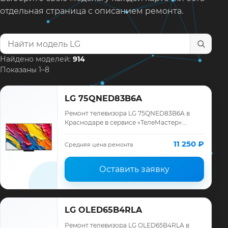
отдельная страница с описанием ремонта.
Найти модель телевизора
Найдено моделей:
914
Показаны 1–8
LG 75QNED83B6A
Ремонт телевизора LG 75QNED83B6A в
Краснодаре в сервисе «ТелеМастер»:
диагностика модели LG, смета до ремонта,
запчасти и гарантия до 12 месяцев.
11 250 ₽
Средняя цена ремонта
Оставить заявку
LG OLED65B4RLA
Ремонт телевизора LG OLED65B4RLA в