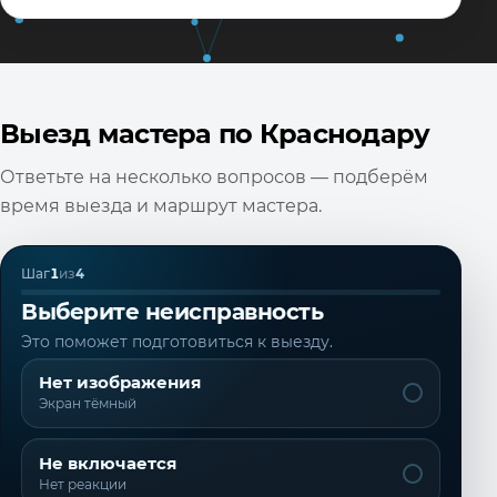
Выезд мастера по Краснодару
Ответьте на несколько вопросов — подберём
время выезда и маршрут мастера.
Шаг
1
из
4
Выберите неисправность
Это поможет подготовиться к выезду.
Нет изображения
Экран тёмный
Не включается
Нет реакции