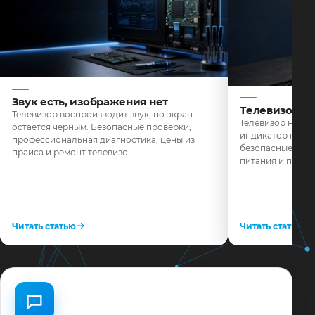
Звук есть, изображения нет
Телевизор н
Телевизор воспроизводит звук, но экран
Телевизор не реа
остаётся чёрным. Безопасные проверки,
индикатор не го
профессиональная диагностика, цены из
безопасные пров
прайса и ремонт телевизо…
питания и поряд
Читать статью
Читать статью