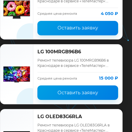
Краснодаре в сервисе «ТелеМастер»:
диагностика модели LG, смета до ремонта,
запчасти и гарантия до 12 месяцев.
4 050 ₽
Средняя цена ремонта
Оставить заявку
LG 100MRGB96B6
Ремонт телевизора LG 100MRGB96B6 в
Краснодаре в сервисе «ТелеМастер»:
диагностика модели LG, смета до ремонта,
запчасти и гарантия до 12 месяцев.
15 000 ₽
Средняя цена ремонта
Оставить заявку
LG OLED83G6RLA
Ремонт телевизора LG OLED83G6RLA в
Краснодаре в сервисе «ТелеМастер»: