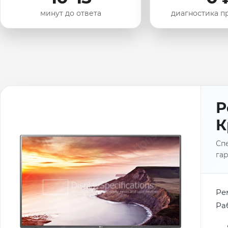
минут до ответа
диагностика п
Р
К
Спе
гар
Ре
Ра