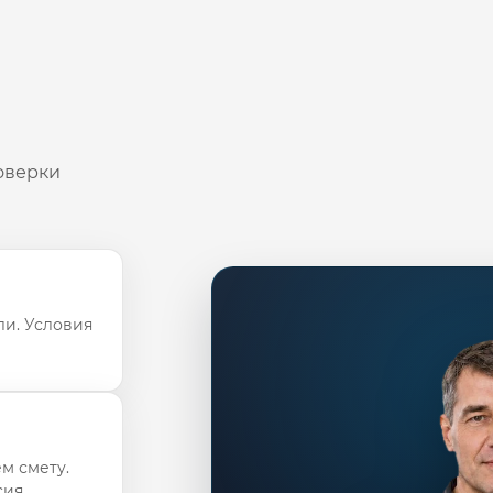
оверки
ли. Условия
м смету.
ия.