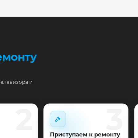
жен ремонт LG 55LF5800 в Краснодаре?
тавьте заявку или позвоните: укажите симптомы — подс
пишем на диагностику в мастерской или с выездом на до
 выполненные работы выдаём документы и гарантию до 
емонту
телевизора и
2
3
Приступаем к ремонту