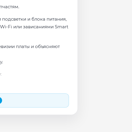
пчастям.
 подсветки и блока питания,
Wi-Fi или зависаниями Smart
евизии платы и объясняют
у.
:
 и сеть перед выдачей.
яем в день обращения.