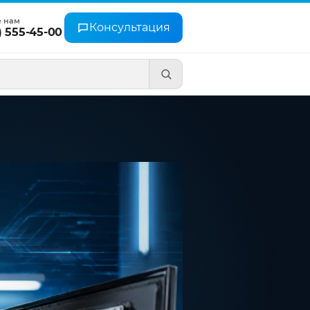
е нам
Консультация
) 555-45-00