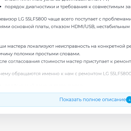
порядок диагностики и требования к совместимым за
левизор LG 55LF5800 чаще всего поступает с проблемами
оями основной платы, отказом HDMI/USB, нестабильным 
ши мастера локализуют неисправность на конкретной р
ичину поломки простыми словами.
сле согласования стоимости мастер приступает к ремонт
чему обращаются именно к нам с ремонтом LG 55LF5800
профильный ремонт телевизоров;
опыт по бренду LG;
Показать полное описание
↓
прозрачная смета до начала работ;
подбор проверенных комплектующих.
сле ремонта мастер проверяет изображение, звук, порты
повые неисправности при наличии деталей часто устран