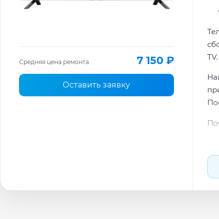
Те
сб
TV.
7 150 ₽
Средняя цена ремонта
На
Оставить заявку
пр
По
По
По
Ти