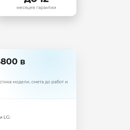
месяцев гарантии
800 в
тика модели, смета до работ и
и LG: