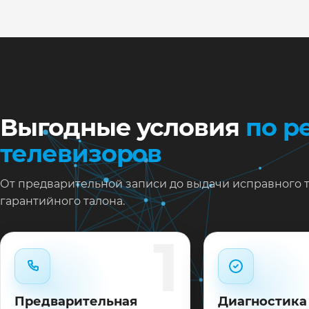
Ну
Ос
за
На
Выгодные условия
по р
телевизоров
От предварительной записи до выдачи исправного 
гарантийного талона.
1
Предварительная
Диагностика