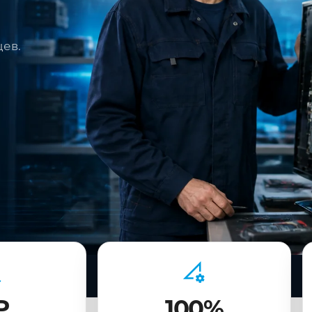
цев.
₽
100%