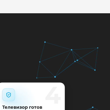
кажем ориентир по сроку и
м.
12 месяцев.
4
Телевизор готов