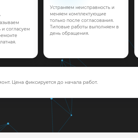
Устраняем неисправность и
меняем комплектующие
у
только после согласования.
называем
Типовые работы выполняем в
 и согласуем
день обращения.
ремонте
латная.
онт. Цена фиксируется до начала работ.