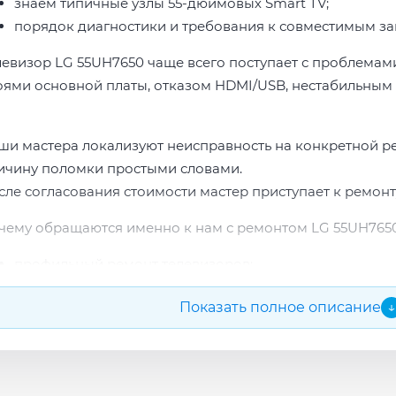
знаем типичные узлы 55-дюймовых Smart TV;
порядок диагностики и требования к совместимым за
левизор LG 55UH7650 чаще всего поступает с проблемами
оями основной платы, отказом HDMI/USB, нестабильным 
ши мастера локализуют неисправность на конкретной р
ичину поломки простыми словами.
сле согласования стоимости мастер приступает к ремонт
чему обращаются именно к нам с ремонтом LG 55UH7650
профильный ремонт телевизоров;
опыт по бренду LG;
Показать полное описание
↓
прозрачная смета до начала работ;
подбор проверенных комплектующих.
сле ремонта мастер проверяет изображение, звук, порты
повые неисправности при наличии деталей часто устран