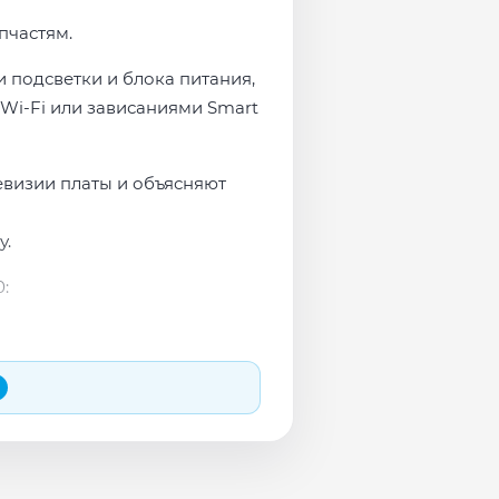
пчастям.
 подсветки и блока питания,
Wi-Fi или зависаниями Smart
евизии платы и объясняют
у.
:
 и сеть перед выдачей.
яем в день обращения.