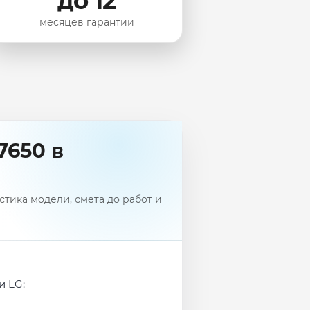
до 12
месяцев гарантии
7650 в
тика модели, смета до работ и
и LG: