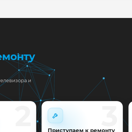
жен ремонт LG 55UH7650 в Краснодаре?
тавьте заявку или позвоните: укажите симптомы — подс
пишем на диагностику в мастерской или с выездом на до
 выполненные работы выдаём документы и гарантию до 
емонту
телевизора и
2
3
Приступаем к ремонту