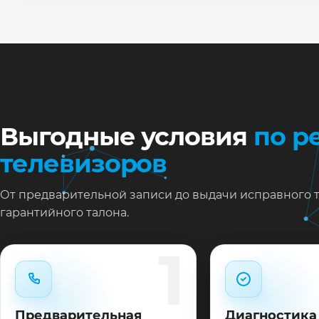
Ну
Ос
за
На
Выгодные условия
по р
телевизоров
От предварительной записи до выдачи исправного 
гарантийного талона.
1
Предварительная
Диагностика