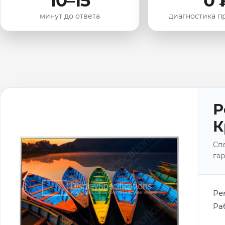
10–15
0 
минут до ответа
диагностика п
Р
К
Спе
гар
Ре
Ра