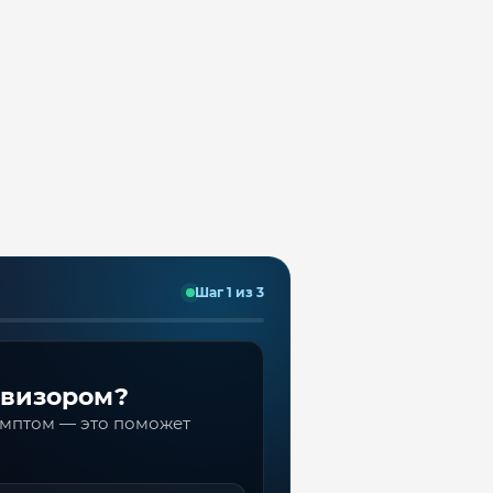
Шаг 1 из 3
евизором?
имптом — это поможет