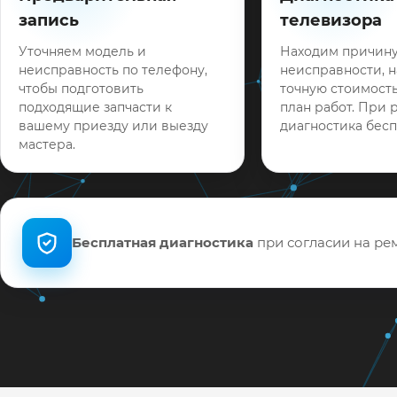
запись
телевизора
Уточняем модель и
Находим причин
неисправность по телефону,
неисправности, 
чтобы подготовить
точную стоимость
подходящие запчасти к
план работ. При 
вашему приезду или выезду
диагностика бесп
мастера.
Бесплатная диагностика
при согласии на рем