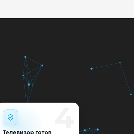
кажем ориентир по сроку и
м.
12 месяцев.
4
Телевизор готов