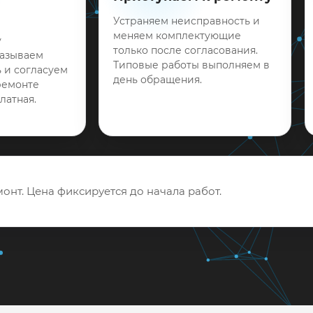
Устраняем неисправность и
меняем комплектующие
у
только после согласования.
называем
Типовые работы выполняем в
 и согласуем
день обращения.
ремонте
латная.
онт. Цена фиксируется до начала работ.