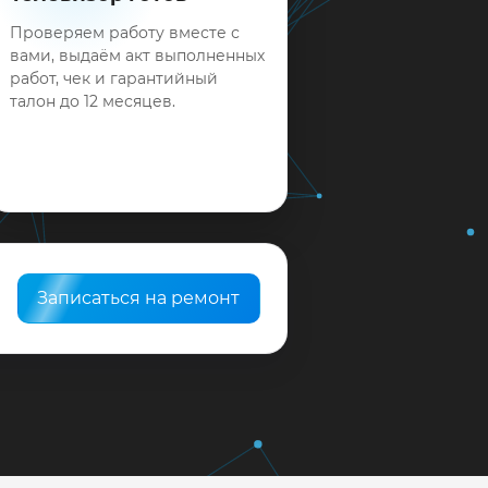
Проверяем работу вместе с
вами, выдаём акт выполненных
работ, чек и гарантийный
талон до 12 месяцев.
Записаться на ремонт