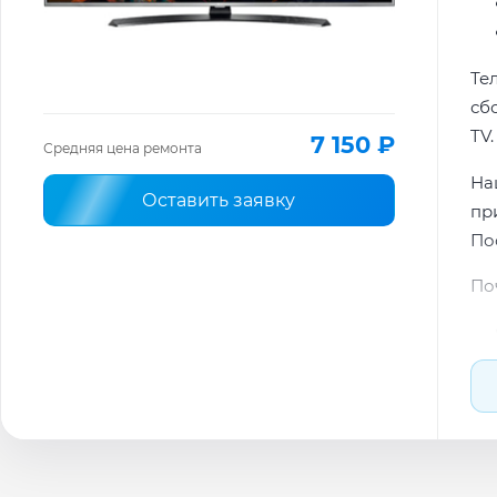
Те
сб
TV.
7 150 ₽
Средняя цена ремонта
На
Оставить заявку
пр
По
По
По
Ти