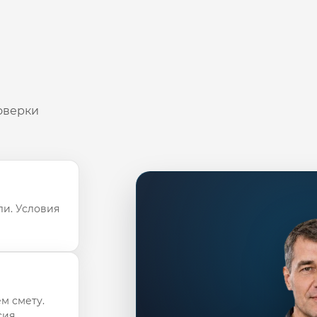
оверки
ли. Условия
м смету.
ия.