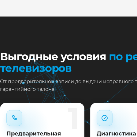
Ну
Ос
за
На
Выгодные условия
по р
телевизоров
От предварительной записи до выдачи исправного 
гарантийного талона.
1
Предварительная
Диагностика