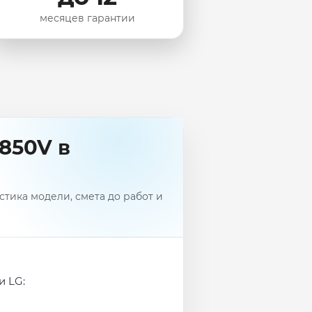
месяцев гарантии
850V в
тика модели, смета до работ и
и LG: