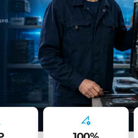
цев.
₽
100%