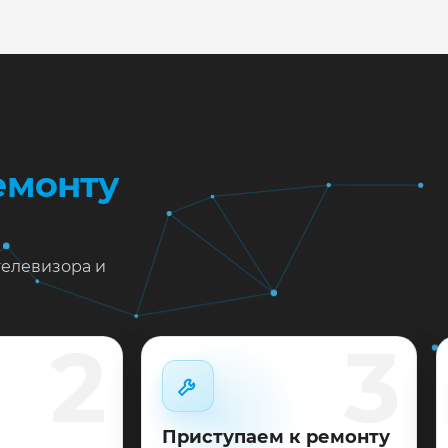
жен ремонт LG 60UH850V в Краснодаре?
тавьте заявку или позвоните: укажите симптомы — подс
пишем на диагностику в мастерской или с выездом на до
 выполненные работы выдаём документы и гарантию до 
емонту
телевизора и
2
3
Приступаем к ремонту