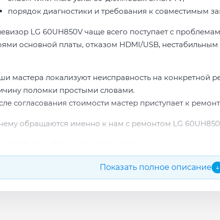
порядок диагностики и требования к совместимым за
левизор LG 60UH850V чаще всего поступает с проблемам
оями основной платы, отказом HDMI/USB, нестабильным 
ши мастера локализуют неисправность на конкретной р
ичину поломки простыми словами.
сле согласования стоимости мастер приступает к ремонт
чему обращаются именно к нам с ремонтом LG 60UH850
профильный ремонт телевизоров;
опыт по бренду LG;
Показать полное описание
↓
прозрачная смета до начала работ;
подбор проверенных комплектующих.
сле ремонта мастер проверяет изображение, звук, порты
повые неисправности при наличии деталей часто устран