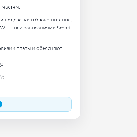
пчастям.
и подсветки и блока питания,
Wi-Fi или зависаниями Smart
евизии платы и объясняют
у.
V:
 и сеть перед выдачей.
яем в день обращения.