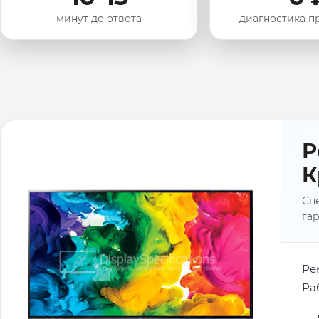
минут до ответа
диагностика п
Р
К
Спе
гар
Ре
Ра