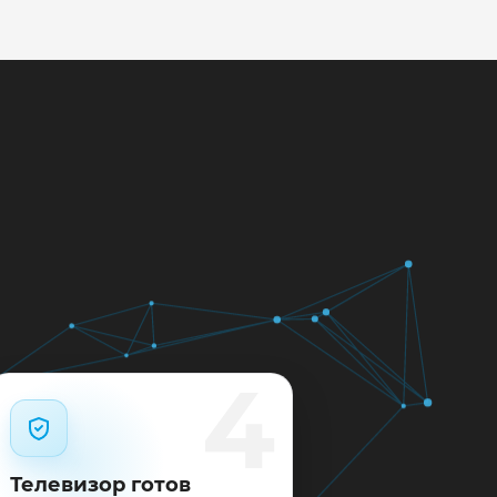
кажем ориентир по сроку и
м.
12 месяцев.
4
Телевизор готов