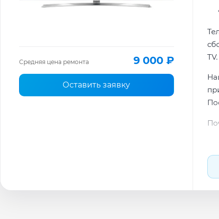
Те
сб
TV.
9 000 ₽
Средняя цена ремонта
На
Оставить заявку
пр
По
По
По
Ти