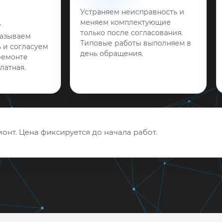
Устраняем неисправность и
меняем комплектующие
у
только после согласования.
называем
Типовые работы выполняем в
 и согласуем
день обращения.
ремонте
латная.
онт. Цена фиксируется до начала работ.