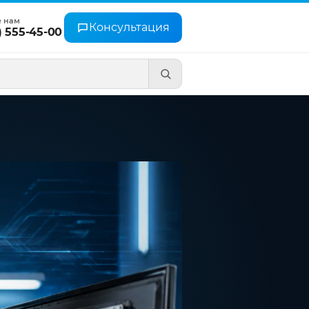
е нам
Консультация
) 555-45-00