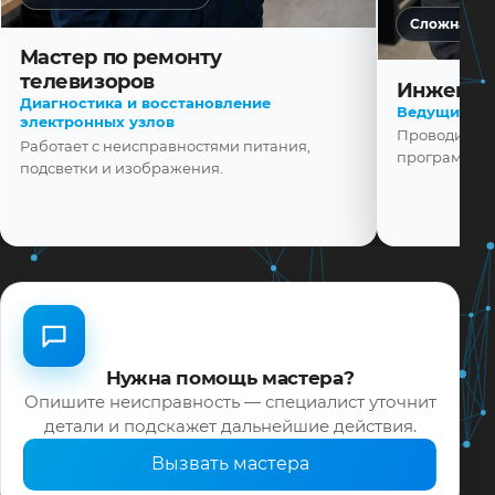
Сложная ди
Мастер по ремонту
телевизоров
Инженер
Диагностика и восстановление
Ведущий ма
электронных узлов
Проводит диа
Работает с неисправностями питания,
программной
подсветки и изображения.
Нужна помощь мастера?
Опишите неисправность — специалист уточнит
детали и подскажет дальнейшие действия.
Вызвать мастера