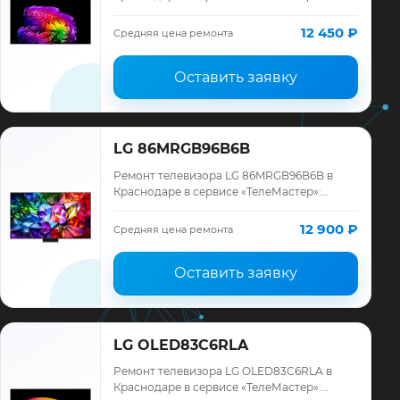
диагностика модели LG, смета до ремонта,
запчасти и гарантия до 12 месяцев.
12 450 ₽
Средняя цена ремонта
Оставить заявку
LG 86MRGB96B6B
Ремонт телевизора LG 86MRGB96B6B в
Краснодаре в сервисе «ТелеМастер»:
диагностика модели LG, смета до ремонта,
запчасти и гарантия до 12 месяцев.
12 900 ₽
Средняя цена ремонта
Оставить заявку
LG OLED83C6RLA
Ремонт телевизора LG OLED83C6RLA в
Краснодаре в сервисе «ТелеМастер»: