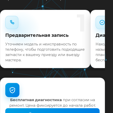
Типовые неисправности при наличии деталей
1
часто устраняем в день обращения.
Нужен ремонт LG 65SJ800V в Краснодаре?
Оставьте заявку или позвоните: укажите
Предварительная запись
Диагно
симптомы — подскажем ориентир по сроку и
запишем на диагностику в мастерской или с
Уточняем модель и неисправность по
Находим 
выездом на дом.
телефону, чтобы подготовить подходящие
называем
запчасти к вашему приезду или выезду
план раб
На выполненные работы выдаём документы и
мастера.
бесплатн
гарантию до 12 месяцев.
Бесплатная диагностика
при согласии на
ремонт. Цена фиксируется до начала работ.