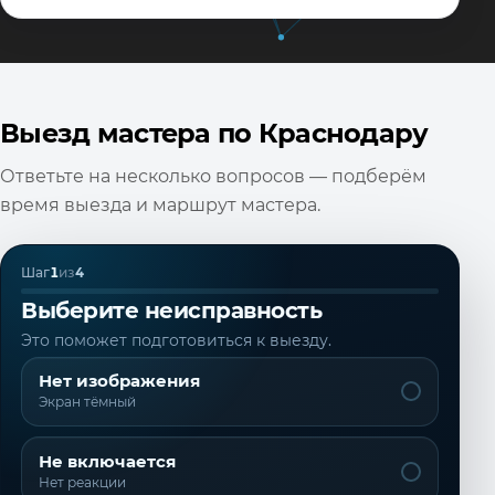
Выезд мастера по Краснодару
Ответьте на несколько вопросов — подберём
время выезда и маршрут мастера.
Шаг
1
из
4
Выберите неисправность
Это поможет подготовиться к выезду.
Нет изображения
Экран тёмный
Не включается
Нет реакции