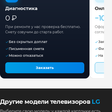
Диагностика
Онлай
0 ₽
−10%
При ремонте у нас проверка бесплатно.
Оформите
Смету озвучим до старта работ.
согласов
Без скрытых доплат
Заявка 
Письменная смета
Фикса
Можно отказаться
На раб
Заказать
Другие модели телевизоров
LG
Выберите свою модель: у каждой карточки есть