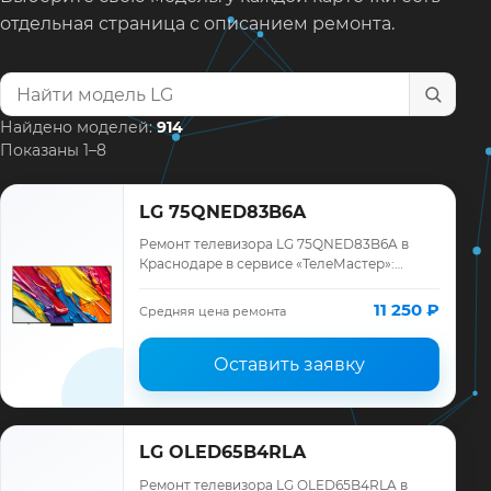
отдельная страница с описанием ремонта.
Найти модель телевизора
Найдено моделей:
914
Показаны 1–8
LG 75QNED83B6A
Ремонт телевизора LG 75QNED83B6A в
Краснодаре в сервисе «ТелеМастер»:
диагностика модели LG, смета до ремонта,
запчасти и гарантия до 12 месяцев.
11 250 ₽
Средняя цена ремонта
Оставить заявку
LG OLED65B4RLA
Ремонт телевизора LG OLED65B4RLA в