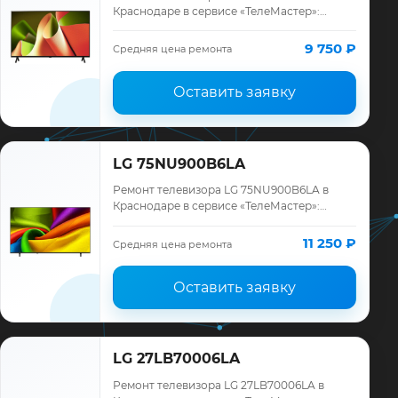
Краснодаре в сервисе «ТелеМастер»:
диагностика модели LG, смета до ремонта,
запчасти и гарантия до 12 месяцев.
9 750 ₽
Средняя цена ремонта
Оставить заявку
LG 75NU900B6LA
Ремонт телевизора LG 75NU900B6LA в
Краснодаре в сервисе «ТелеМастер»:
диагностика модели LG, смета до ремонта,
запчасти и гарантия до 12 месяцев.
11 250 ₽
Средняя цена ремонта
Оставить заявку
LG 27LB70006LA
Ремонт телевизора LG 27LB70006LA в