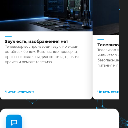
Звук есть, изображения нет
Телевизор н
Телевизор воспроизводит звук, но экран
Телевизор не реа
остаётся чёрным. Безопасные проверки,
индикатор не го
профессиональная диагностика, цены из
безопасные пров
прайса и ремонт телевизо…
питания и поряд
Читать статью
Читать статью