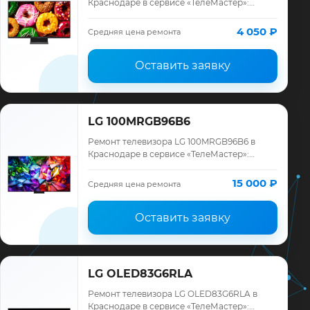
Краснодаре в сервисе «ТелеМастер»:
диагностика модели LG, смета до ремонта,
запчасти и гарантия до 12 месяцев.
4 050 ₽
Средняя цена ремонта
Оставить заявку
LG 100MRGB96B6
Ремонт телевизора LG 100MRGB96B6 в
Краснодаре в сервисе «ТелеМастер»:
диагностика модели LG, смета до ремонта,
запчасти и гарантия до 12 месяцев.
15 000 ₽
Средняя цена ремонта
Оставить заявку
LG OLED83G6RLA
Ремонт телевизора LG OLED83G6RLA в
Краснодаре в сервисе «ТелеМастер»: