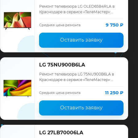
Ремонт телевизора LG OLED65B4RLA в
Краснодаре в сервисе «ТелеМастер»:
диагностика модели LG, смета до ремонта,
запчасти и гарантия до 12 месяцев.
9 750 ₽
Средняя цена ремонта
Оставить заявку
LG 75NU900B6LA
Ремонт телевизора LG 75NU900B6LA в
Краснодаре в сервисе «ТелеМастер»:
диагностика модели LG, смета до ремонта,
запчасти и гарантия до 12 месяцев.
11 250 ₽
Средняя цена ремонта
Оставить заявку
LG 27LB70006LA