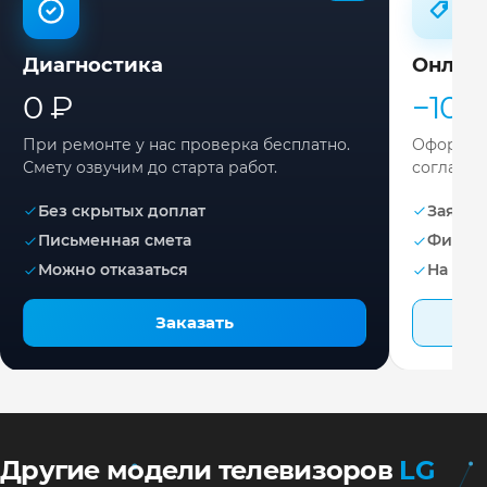
Диагностика
Онлай
0 ₽
−10%
При ремонте у нас проверка бесплатно.
Оформите
Смету озвучим до старта работ.
согласов
Без скрытых доплат
Заявка 
Письменная смета
Фикса
Можно отказаться
На раб
Заказать
Другие модели телевизоров
LG