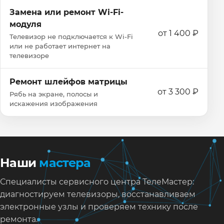
Замена или ремонт Wi‑Fi-
модуля
от 1 400 ₽
Телевизор не подключается к Wi‑Fi
или не работает интернет на
телевизоре
Ремонт шлейфов матрицы
от 3 300 ₽
Рябь на экране, полосы и
искажения изображения
Наши
мастера
Специалисты сервисного центра ТелеМастер:
диагностируем телевизоры, восстанавливаем
электронные узлы и проверяем технику после
ремонта.