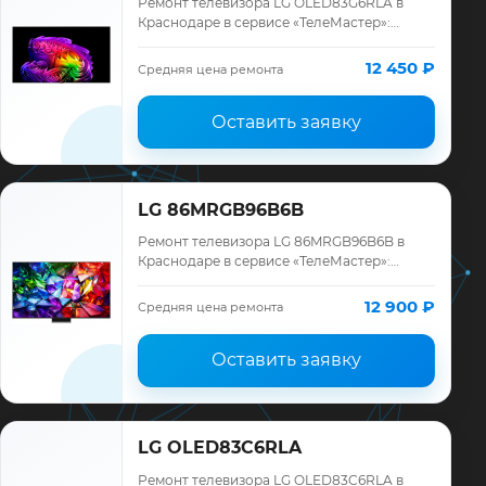
Ремонт телевизора LG OLED83G6RLA в
Краснодаре в сервисе «ТелеМастер»:
диагностика модели LG, смета до ремонта,
запчасти и гарантия до 12 месяцев.
12 450 ₽
Средняя цена ремонта
Оставить заявку
LG 86MRGB96B6B
Ремонт телевизора LG 86MRGB96B6B в
Краснодаре в сервисе «ТелеМастер»:
диагностика модели LG, смета до ремонта,
запчасти и гарантия до 12 месяцев.
12 900 ₽
Средняя цена ремонта
Оставить заявку
LG OLED83C6RLA
Ремонт телевизора LG OLED83C6RLA в