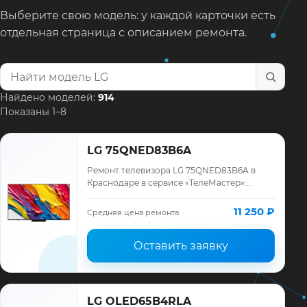
Выберите свою модель: у каждой карточки есть
отдельная страница с описанием ремонта.
Найти модель телевизора
Найдено моделей:
914
Показаны 1–8
LG 75QNED83B6A
Ремонт телевизора LG 75QNED83B6A в
Краснодаре в сервисе «ТелеМастер»:
диагностика модели LG, смета до ремонта,
запчасти и гарантия до 12 месяцев.
11 250 ₽
Средняя цена ремонта
Оставить заявку
LG OLED65B4RLA