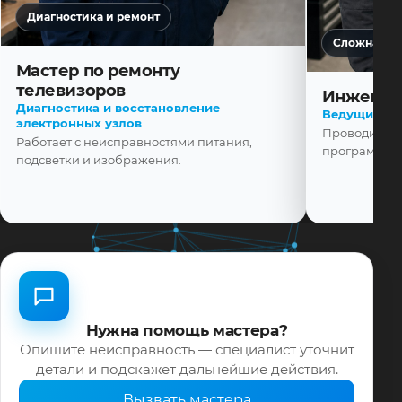
Диагностика и ремонт
Сложная ди
Мастер по ремонту
телевизоров
Инженер
Диагностика и восстановление
Ведущий ма
электронных узлов
Проводит диа
Работает с неисправностями питания,
программной
подсветки и изображения.
Нужна помощь мастера?
Опишите неисправность — специалист уточнит
детали и подскажет дальнейшие действия.
Вызвать мастера