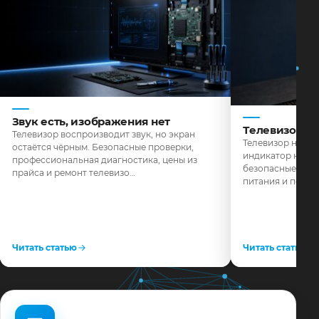
Звук есть, изображения нет
Телевизор н
Телевизор воспроизводит звук, но экран
Телевизор не реа
остаётся чёрным. Безопасные проверки,
индикатор не го
профессиональная диагностика, цены из
безопасные пров
прайса и ремонт телевизо…
питания и поряд
Читать статью
Читать статью