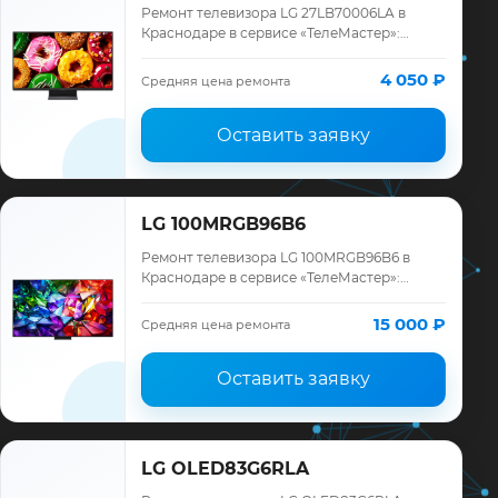
Ремонт телевизора LG 27LB70006LA в
Краснодаре в сервисе «ТелеМастер»:
диагностика модели LG, смета до ремонта,
запчасти и гарантия до 12 месяцев.
4 050 ₽
Средняя цена ремонта
Оставить заявку
LG 100MRGB96B6
Ремонт телевизора LG 100MRGB96B6 в
Краснодаре в сервисе «ТелеМастер»:
диагностика модели LG, смета до ремонта,
запчасти и гарантия до 12 месяцев.
15 000 ₽
Средняя цена ремонта
Оставить заявку
LG OLED83G6RLA