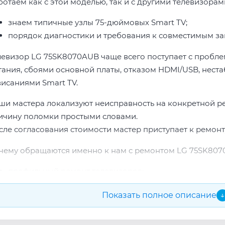
ботаем как с этой моделью, так и с другими телевизорам
знаем типичные узлы 75-дюймовых Smart TV;
порядок диагностики и требования к совместимым за
левизор LG 75SK8070AUB чаще всего поступает с пробле
тания, сбоями основной платы, отказом HDMI/USB, неста
висаниями Smart TV.
ши мастера локализуют неисправность на конкретной р
ичину поломки простыми словами.
сле согласования стоимости мастер приступает к ремонт
чему обращаются именно к нам с ремонтом LG 75SK807
профильный ремонт телевизоров;
опыт по бренду LG;
Показать полное описание
↓
прозрачная смета до начала работ;
подбор проверенных комплектующих.