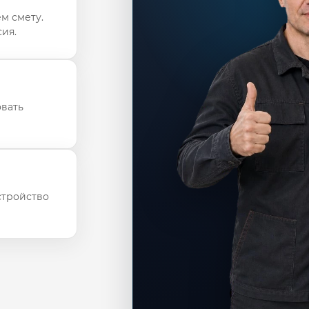
м смету.
ия.
овать
стройство