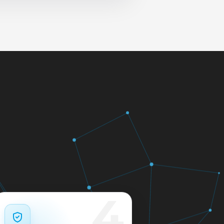
 и сеть перед выдачей.
яем в день обращения.
кажем ориентир по сроку и
м.
12 месяцев.
4