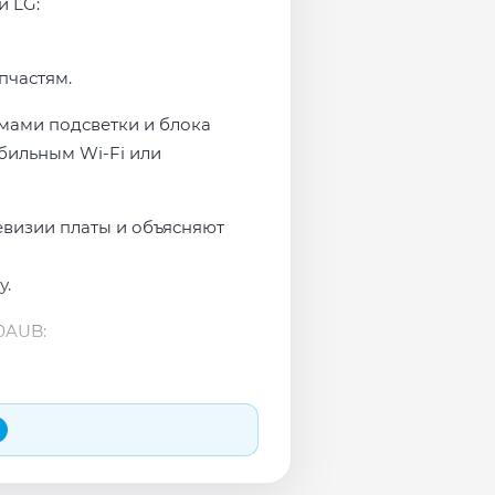
и LG:
пчастям.
мами подсветки и блока
бильным Wi-Fi или
евизии платы и объясняют
у.
0AUB: