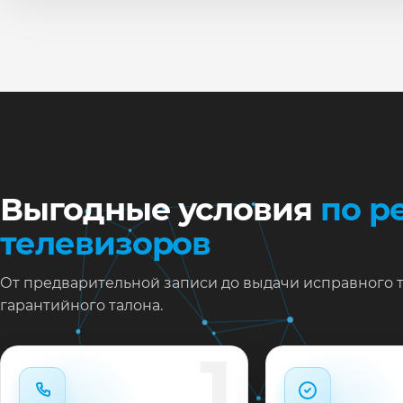
По
Ти
Ну
Ос
за
На
Выгодные условия
по р
телевизоров
От предварительной записи до выдачи исправного 
гарантийного талона.
1