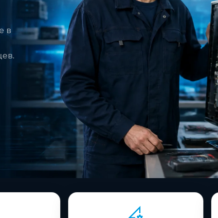
е в
цев.