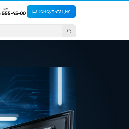
е нам
Консультация
) 555-45-00