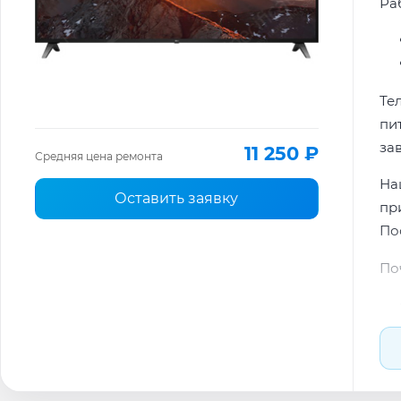
Ра
Те
пи
за
11 250 ₽
Средняя цена ремонта
На
Оставить заявку
пр
По
По