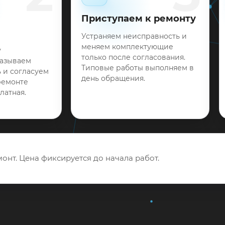
Приступаем к ремонту
Устраняем неисправность и
меняем комплектующие
у
только после согласования.
называем
Типовые работы выполняем в
 и согласуем
день обращения.
ремонте
латная.
онт. Цена фиксируется до начала работ.