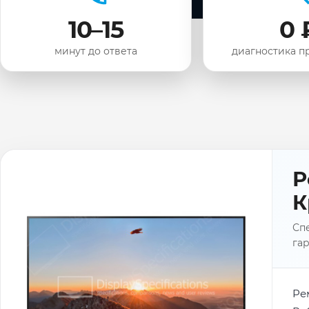
10–15
0 
минут до ответа
диагностика п
Р
К
Спе
гар
Ре