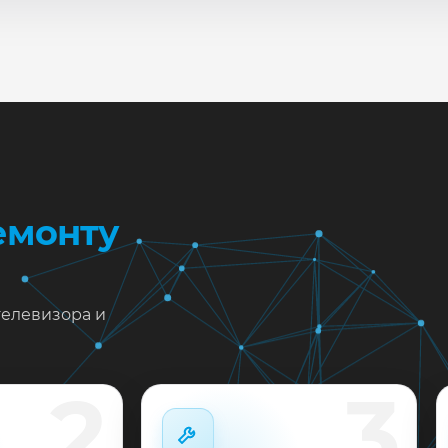
сле ремонта мастер проверяет изображение, звук, порты
повые неисправности при наличии деталей часто устран
жен ремонт LG 75SK8070AUB в Краснодаре?
тавьте заявку или позвоните: укажите симптомы — подс
пишем на диагностику в мастерской или с выездом на до
 выполненные работы выдаём документы и гарантию до 
емонту
телевизора и
2
3