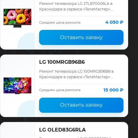
Ремонт телевизора LG 27LB70006LA в
Краснодаре в сервисе «ТелеМастер»:
диагностика модели LG, смета до ремонта,
запчасти и гарантия до 12 месяцев.
4 050 ₽
Средняя цена ремонта
Оставить заявку
LG 100MRGB96B6
Ремонт телевизора LG 100MRGB96B6 в
Краснодаре в сервисе «ТелеМастер»:
диагностика модели LG, смета до ремонта,
запчасти и гарантия до 12 месяцев.
15 000 ₽
Средняя цена ремонта
Оставить заявку
LG OLED83G6RLA