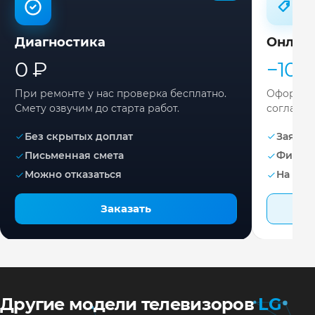
Диагностика
Онлай
0 ₽
−10%
При ремонте у нас проверка бесплатно.
Оформите
Смету озвучим до старта работ.
согласов
Без скрытых доплат
Заявка 
Письменная смета
Фикса
Можно отказаться
На раб
Заказать
Другие модели телевизоров
LG