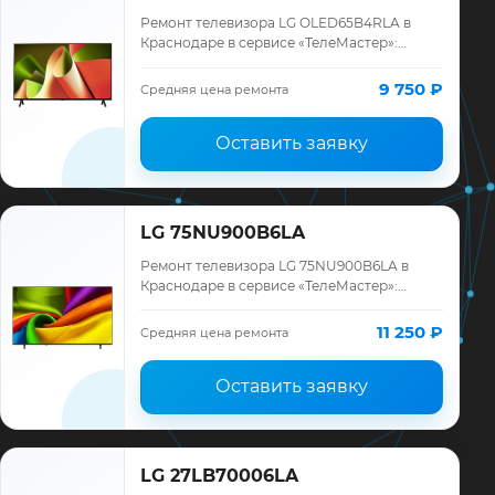
Ремонт телевизора LG OLED65B4RLA в
Краснодаре в сервисе «ТелеМастер»:
диагностика модели LG, смета до ремонта,
запчасти и гарантия до 12 месяцев.
9 750 ₽
Средняя цена ремонта
Оставить заявку
LG 75NU900B6LA
Ремонт телевизора LG 75NU900B6LA в
Краснодаре в сервисе «ТелеМастер»:
диагностика модели LG, смета до ремонта,
запчасти и гарантия до 12 месяцев.
11 250 ₽
Средняя цена ремонта
Оставить заявку
LG 27LB70006LA