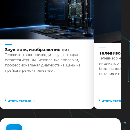
Звук есть, изображения нет
Телевизор н
Телевизор воспроизводит звук, но экран
Телевизор не реа
остаётся чёрным. Безопасные проверки,
индикатор не го
профессиональная диагностика, цены из
безопасные пров
прайса и ремонт телевизо…
питания и поряд
Читать статью
Читать статью