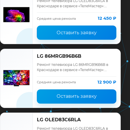
Ремонт телевизора LG OLED83G6RLA в
Краснодаре в сервисе «ТелеМастер»:
диагностика модели LG, смета до ремонта,
запчасти и гарантия до 12 месяцев.
12 450 ₽
Средняя цена ремонта
Оставить заявку
LG 86MRGB96B6B
Ремонт телевизора LG 86MRGB96B6B в
Краснодаре в сервисе «ТелеМастер»:
диагностика модели LG, смета до ремонта,
запчасти и гарантия до 12 месяцев.
12 900 ₽
Средняя цена ремонта
Оставить заявку
LG OLED83C6RLA
Ремонт телевизора LG OLED83C6RLA в