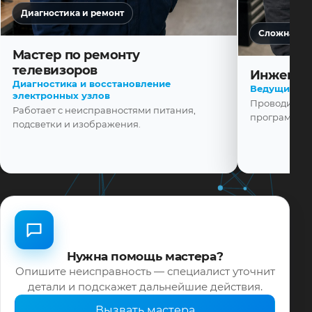
Диагностика и ремонт
Сложная ди
Мастер по ремонту
телевизоров
Инженер
Диагностика и восстановление
Ведущий ма
электронных узлов
Проводит диа
Работает с неисправностями питания,
программной
подсветки и изображения.
Нужна помощь мастера?
Опишите неисправность — специалист уточнит
детали и подскажет дальнейшие действия.
Вызвать мастера