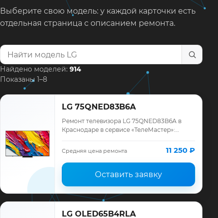
Выберите свою модель: у каждой карточки есть
отдельная страница с описанием ремонта.
Найти модель телевизора
Найдено моделей:
914
Показаны 1–8
LG 75QNED83B6A
Ремонт телевизора LG 75QNED83B6A в
Краснодаре в сервисе «ТелеМастер»:
диагностика модели LG, смета до ремонта,
запчасти и гарантия до 12 месяцев.
11 250 ₽
Средняя цена ремонта
Оставить заявку
LG OLED65B4RLA