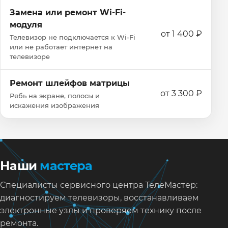
Замена или ремонт Wi‑Fi-
модуля
от 1 400 ₽
Телевизор не подключается к Wi‑Fi
или не работает интернет на
телевизоре
Ремонт шлейфов матрицы
от 3 300 ₽
Рябь на экране, полосы и
искажения изображения
Наши
мастера
Специалисты сервисного центра ТелеМастер:
диагностируем телевизоры, восстанавливаем
электронные узлы и проверяем технику после
ремонта.