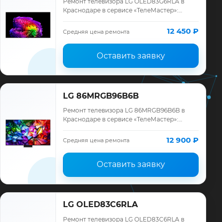
Ремонт телевизора LG OLED83G6RLA в
Краснодаре в сервисе «ТелеМастер»:
диагностика модели LG, смета до ремонта,
запчасти и гарантия до 12 месяцев.
12 450 ₽
Средняя цена ремонта
Оставить заявку
LG 86MRGB96B6B
Ремонт телевизора LG 86MRGB96B6B в
Краснодаре в сервисе «ТелеМастер»:
диагностика модели LG, смета до ремонта,
запчасти и гарантия до 12 месяцев.
12 900 ₽
Средняя цена ремонта
Оставить заявку
LG OLED83C6RLA
Ремонт телевизора LG OLED83C6RLA в