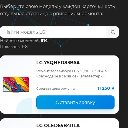
Выберите свою модель: у каждой карточки есть
отдельная страница с описанием ремонта.
Найти модель телевизора
Найдено моделей:
914
Показаны 1–8
LG 75QNED83B6A
Ремонт телевизора LG 75QNED83B6A в
Краснодаре в сервисе «ТелеМастер»:
диагностика модели LG, смета до ремонта,
запчасти и гарантия до 12 месяцев.
11 250 ₽
Средняя цена ремонта
Оставить заявку
LG OLED65B4RLA