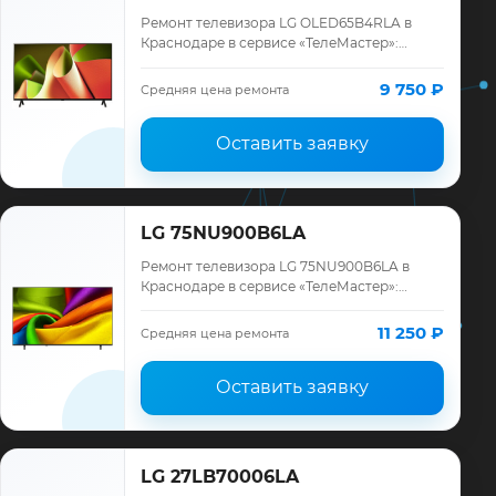
Ремонт телевизора LG OLED65B4RLA в
Краснодаре в сервисе «ТелеМастер»:
диагностика модели LG, смета до ремонта,
запчасти и гарантия до 12 месяцев.
9 750 ₽
Средняя цена ремонта
Оставить заявку
LG 75NU900B6LA
Ремонт телевизора LG 75NU900B6LA в
Краснодаре в сервисе «ТелеМастер»:
диагностика модели LG, смета до ремонта,
запчасти и гарантия до 12 месяцев.
11 250 ₽
Средняя цена ремонта
Оставить заявку
LG 27LB70006LA