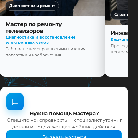
Диагностика и ремонт
Сложная ди
Мастер по ремонту
телевизоров
Инженер
Диагностика и восстановление
Ведущий ма
электронных узлов
Проводит диа
Работает с неисправностями питания,
программной
подсветки и изображения.
Нужна помощь мастера?
Опишите неисправность — специалист уточнит
детали и подскажет дальнейшие действия.
Вызвать мастера