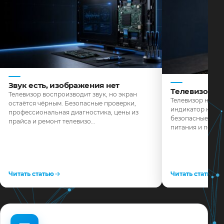
Звук есть, изображения нет
Телевизор н
Телевизор воспроизводит звук, но экран
Телевизор не реа
остаётся чёрным. Безопасные проверки,
индикатор не го
профессиональная диагностика, цены из
безопасные пров
прайса и ремонт телевизо…
питания и поряд
Читать статью
Читать статью