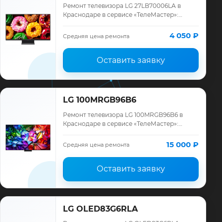
Ремонт телевизора LG 27LB70006LA в
Краснодаре в сервисе «ТелеМастер»:
диагностика модели LG, смета до ремонта,
запчасти и гарантия до 12 месяцев.
4 050 ₽
Средняя цена ремонта
Оставить заявку
LG 100MRGB96B6
Ремонт телевизора LG 100MRGB96B6 в
Краснодаре в сервисе «ТелеМастер»:
диагностика модели LG, смета до ремонта,
запчасти и гарантия до 12 месяцев.
15 000 ₽
Средняя цена ремонта
Оставить заявку
LG OLED83G6RLA