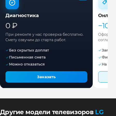
Диагностика
Онлай
0 ₽
−10%
При ремонте у нас проверка бесплатно.
Оформите
Смету озвучим до старта работ.
согласов
Без скрытых доплат
Заявка 
Письменная смета
Фикса
Можно отказаться
На раб
Заказать
Другие модели телевизоров
LG