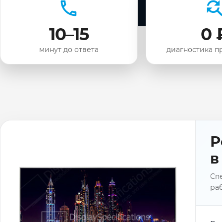
10–15
0 
минут до ответа
диагностика п
Р
в
Спе
раб