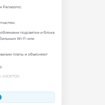
и Panasonic:
пчастям.
проблемами подсветки и блока
бильным Wi-Fi или
евизии платы и объясняют
у.
X-40DX700: