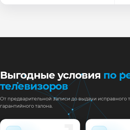
По
Ти
Ну
Ос
за
На
Выгодные условия
по р
телевизоров
От предварительной записи до выдачи исправного 
гарантийного талона.