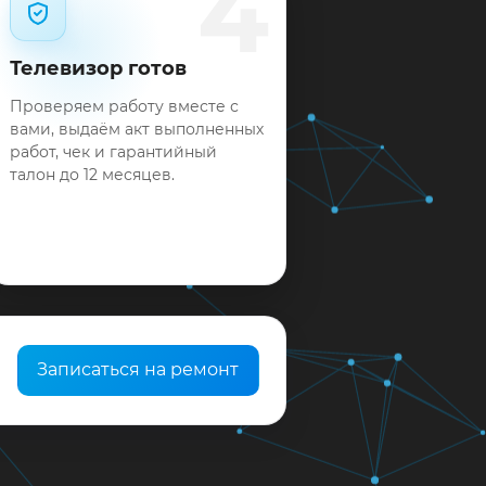
4
Телевизор готов
Проверяем работу вместе с
вами, выдаём акт выполненных
работ, чек и гарантийный
талон до 12 месяцев.
Записаться на ремонт