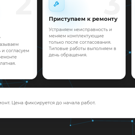
2
3
Приступаем к ремонту
Устраняем неисправность и
меняем комплектующие
у
только после согласования.
называем
Типовые работы выполняем в
 и согласуем
день обращения.
ремонте
латная.
онт. Цена фиксируется до начала работ.