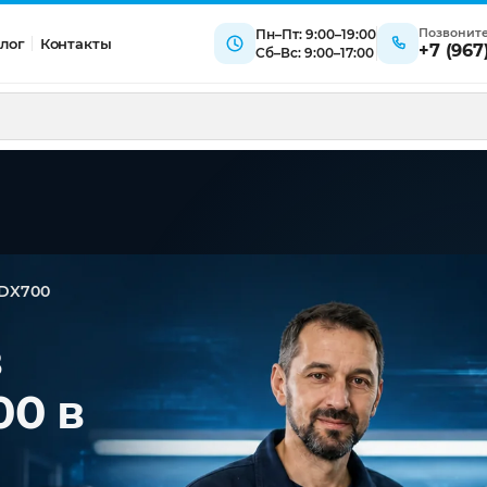
Позвонит
Пн–Пт: 9:00–19:00
лог
Контакты
+7 (967
Сб–Вс: 9:00–17:00
0DX700
в
00 в