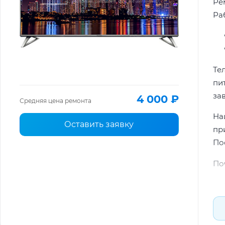
Ре
Ра
Те
пи
за
4 000 ₽
Средняя цена ремонта
На
Оставить заявку
пр
По
По