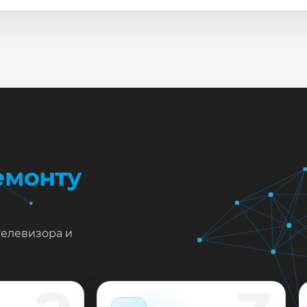
сле ремонта мастер проверяет изображение, звук, порты
повые неисправности при наличии деталей часто устран
жен ремонт Panasonic TX-40DX700 в Краснодаре?
тавьте заявку или позвоните: укажите симптомы — подс
пишем на диагностику в мастерской или с выездом на до
 выполненные работы выдаём документы и гарантию до 
емонту
телевизора и