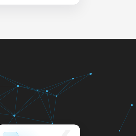
 и сеть перед выдачей.
яем в день обращения.
кажем ориентир по сроку и
м.
12 месяцев.