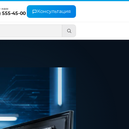
е нам
Консультация
) 555-45-00