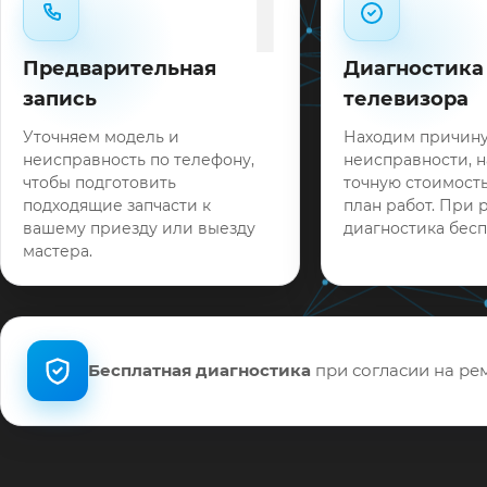
1
Предварительная
Диагностика
запись
телевизора
Уточняем модель и
Находим причин
неисправность по телефону,
неисправности, 
чтобы подготовить
точную стоимость
подходящие запчасти к
план работ. При 
вашему приезду или выезду
диагностика бесп
мастера.
Бесплатная диагностика
при согласии на рем