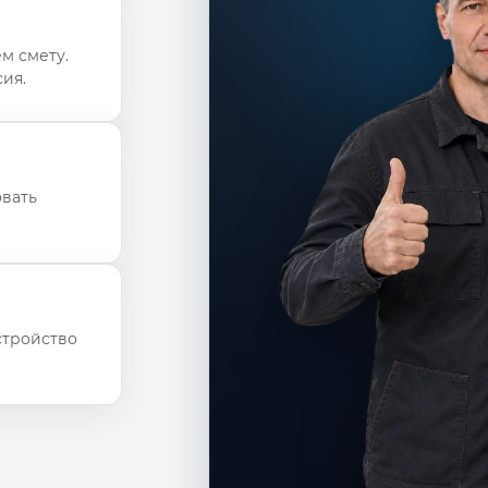
м смету.
ия.
овать
стройство