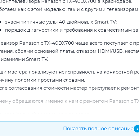
монт телевизора Panasonic TX-40DX700 в Краснодаре.
ботаем как с этой моделью, так и с другими телевизорам
знаем типичные узлы 40-дюймовых Smart TV;
порядок диагностики и требования к совместимым за
левизор Panasonic TX-40DX700 чаще всего поступает с 
тания, сбоями основной платы, отказом HDMI/USB, неста
висаниями Smart TV.
ши мастера локализуют неисправность на конкретной р
ичину поломки простыми словами.
сле согласования стоимости мастер приступает к ремонт
чему обращаются именно к нам с ремонтом Panasonic T
профильный ремонт телевизоров;
опыт по бренду Panasonic;
Показать полное описание
↓
прозрачная смета до начала работ;
подбор проверенных комплектующих.