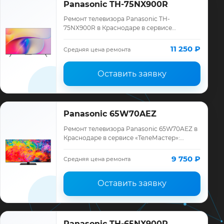
Panasonic TH-75NX900R
Ремонт телевизора Panasonic TH-
75NX900R в Краснодаре в сервисе
«ТелеМастер»: диагностика модели
Panasonic, смета до ремонта, запчасти и
11 250 ₽
Средняя цена ремонта
гарантия до 12 мес…
Оставить заявку
Panasonic 65W70AEZ
Ремонт телевизора Panasonic 65W70AEZ в
Краснодаре в сервисе «ТелеМастер»:
диагностика модели Panasonic, смета до
ремонта, запчасти и гарантия до 12
9 750 ₽
Средняя цена ремонта
месяце…
Оставить заявку
Panasonic TH-65NX900R