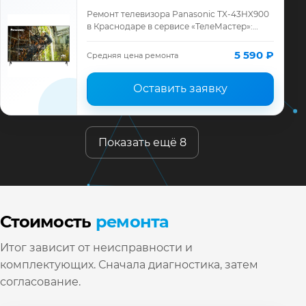
Ремонт телевизора Panasonic TX-43HX900
в Краснодаре в сервисе «ТелеМастер»:
диагностика модели Panasonic, смета до
ремонта, запчасти и гарантия до 12 меся…
5 590 ₽
Средняя цена ремонта
Оставить заявку
Показать ещё 8
Стоимость
ремонта
Итог зависит от неисправности и
комплектующих. Сначала диагностика, затем
согласование.