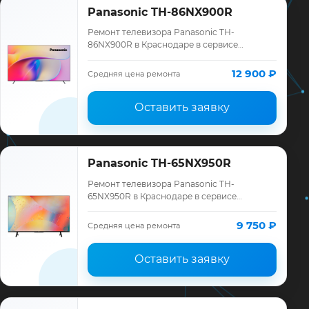
Panasonic TH-86NX900R
Ремонт телевизора Panasonic TH-
86NX900R в Краснодаре в сервисе
«ТелеМастер»: диагностика модели
Panasonic, смета до ремонта, запчасти и
12 900 ₽
Средняя цена ремонта
гарантия до 12 мес…
Оставить заявку
Panasonic TH-65NX950R
Ремонт телевизора Panasonic TH-
65NX950R в Краснодаре в сервисе
«ТелеМастер»: диагностика модели
Panasonic, смета до ремонта, запчасти и
9 750 ₽
Средняя цена ремонта
гарантия до 12 мес…
Оставить заявку