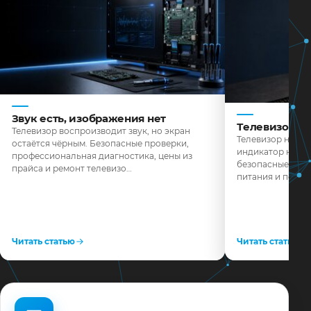
Звук есть, изображения нет
Телевизор н
Телевизор воспроизводит звук, но экран
Телевизор не реа
остаётся чёрным. Безопасные проверки,
индикатор не го
профессиональная диагностика, цены из
безопасные пров
прайса и ремонт телевизо…
питания и поряд
Читать статью
Читать статью