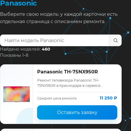
Panasonic
Выберите свою модель: у каждой карточки есть
отдельная страница с описанием ремонта.
Найти модель телевизора
Найдено моделей:
460
Показаны 1–8
Panasonic TH-75NX950R
Ремонт телевизора Panasonic TH-
75NX950R в Краснодаре в сервисе
«ТелеМастер»: диагностика модели
Panasonic, смета до ремонта, запчасти и
11 250 ₽
Средняя цена ремонта
гарантия до 12 мес…
Оставить заявку