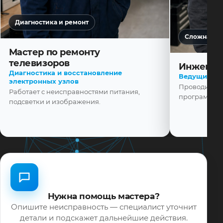
Диагностика и ремонт
Сложная ди
Мастер по ремонту
телевизоров
Инженер
Диагностика и восстановление
Ведущий ма
электронных узлов
Проводит диа
Работает с неисправностями питания,
программной
подсветки и изображения.
Нужна помощь мастера?
Опишите неисправность — специалист уточнит
детали и подскажет дальнейшие действия.