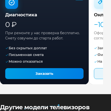
Диагностика
Онлай
0 ₽
−10%
При ремонте у нас проверка бесплатно.
Оформите
Смету озвучим до старта работ.
согласов
Без скрытых доплат
Заявка 
Письменная смета
Фикса
Можно отказаться
На раб
Заказать
Другие модели телевизоров