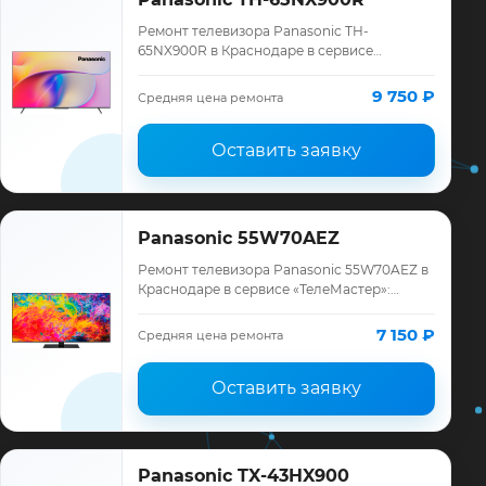
Ремонт телевизора Panasonic TH-
65NX900R в Краснодаре в сервисе
«ТелеМастер»: диагностика модели
Panasonic, смета до ремонта, запчасти и
9 750 ₽
Средняя цена ремонта
гарантия до 12 мес…
Оставить заявку
Panasonic 55W70AEZ
Ремонт телевизора Panasonic 55W70AEZ в
Краснодаре в сервисе «ТелеМастер»:
диагностика модели Panasonic, смета до
ремонта, запчасти и гарантия до 12
7 150 ₽
Средняя цена ремонта
месяце…
Оставить заявку
Panasonic TX-43HX900