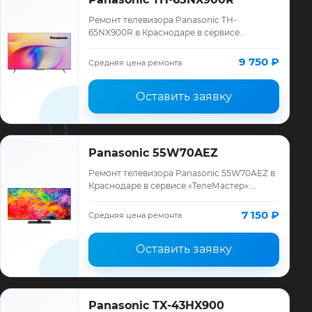
Ремонт телевизора Panasonic TH-
65NX900R в Краснодаре в сервисе
«ТелеМастер»: диагностика модели
Panasonic, смета до ремонта, запчасти и
9 750 ₽
Средняя цена ремонта
гарантия до 12 мес…
Оставить заявку
Panasonic 55W70AEZ
Ремонт телевизора Panasonic 55W70AEZ в
Краснодаре в сервисе «ТелеМастер»:
диагностика модели Panasonic, смета до
ремонта, запчасти и гарантия до 12
7 150 ₽
Средняя цена ремонта
месяце…
Оставить заявку
Panasonic TX-43HX900