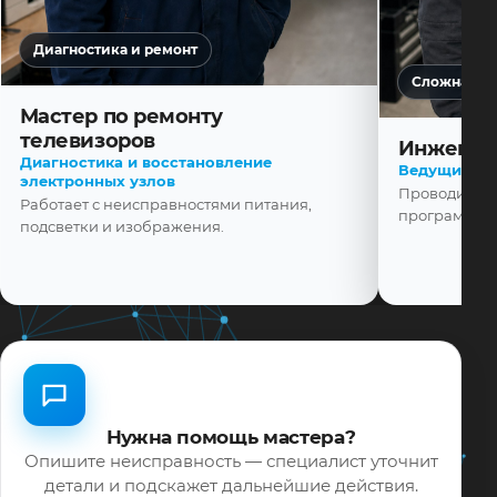
Диагностика и ремонт
Сложная ди
Мастер по ремонту
телевизоров
Инженер
Диагностика и восстановление
Ведущий ма
электронных узлов
Проводит диа
Работает с неисправностями питания,
программной
подсветки и изображения.
Нужна помощь мастера?
Опишите неисправность — специалист уточнит
детали и подскажет дальнейшие действия.