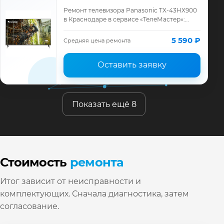
Ремонт телевизора Panasonic TX-43HX900
в Краснодаре в сервисе «ТелеМастер»:
диагностика модели Panasonic, смета до
ремонта, запчасти и гарантия до 12 меся…
5 590 ₽
Средняя цена ремонта
Оставить заявку
Показать ещё 8
Стоимость
ремонта
Итог зависит от неисправности и
комплектующих. Сначала диагностика, затем
согласование.