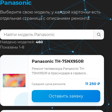
Panasonic
Выберите свою модель: у каждой карточки есть
отдельная страница с описанием ремонта.
Найти модель телевизора
Найдено моделей:
460
Показаны 1–8
Panasonic TH-75NX950R
Ремонт телевизора Panasonic TH-
75NX950R в Краснодаре в сервисе
«ТелеМастер»: диагностика модели
Panasonic, смета до ремонта, запчасти и
11 250 ₽
Средняя цена ремонта
гарантия до 12 мес…
Оставить заявку