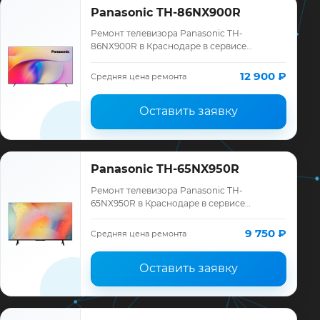
Panasonic TH-86NX900R
Ремонт телевизора Panasonic TH-
86NX900R в Краснодаре в сервисе
«ТелеМастер»: диагностика модели
Panasonic, смета до ремонта, запчасти и
12 900 ₽
Средняя цена ремонта
гарантия до 12 мес…
Оставить заявку
Panasonic TH-65NX950R
Ремонт телевизора Panasonic TH-
65NX950R в Краснодаре в сервисе
«ТелеМастер»: диагностика модели
Panasonic, смета до ремонта, запчасти и
9 750 ₽
Средняя цена ремонта
гарантия до 12 мес…
Оставить заявку