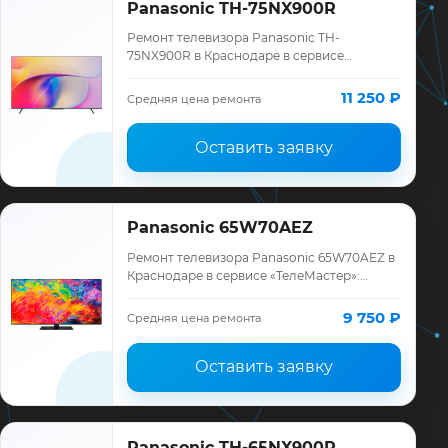
Panasonic TH-75NX900R
Ремонт телевизора Panasonic TH-
75NX900R в Краснодаре в сервисе
«ТелеМастер»: диагностика модели
Panasonic, смета до ремонта, запчасти и
11 250 ₽
Средняя цена ремонта
гарантия до 12 мес…
Оставить заявку
Panasonic 65W70AEZ
Ремонт телевизора Panasonic 65W70AEZ в
Краснодаре в сервисе «ТелеМастер»:
диагностика модели Panasonic, смета до
ремонта, запчасти и гарантия до 12
9 750 ₽
Средняя цена ремонта
месяце…
Оставить заявку
Panasonic TH-65NX900R