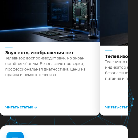
Звук есть, изображения нет
Телевизор н
Телевизор воспроизводит звук, но экран
Телевизор не реа
остаётся чёрным. Безопасные проверки,
индикатор не го
профессиональная диагностика, цены из
безопасные пров
прайса и ремонт телевизо…
питания и поряд
Читать статью
Читать статью