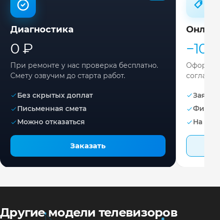
Диагностика
Онлай
0 ₽
−10%
При ремонте у нас проверка бесплатно.
Оформите
Смету озвучим до старта работ.
согласов
Без скрытых доплат
Заявка 
Письменная смета
Фикса
Можно отказаться
На раб
Заказать
Другие модели телевизоров