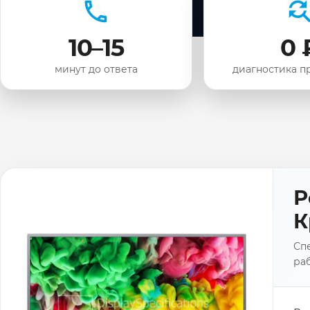
10–15
0 
минут до ответа
диагностика п
Р
К
Спе
раб