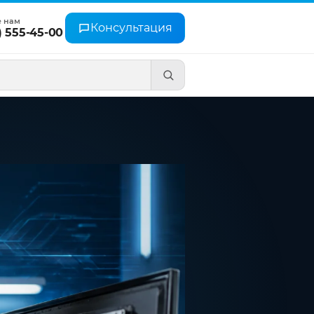
е нам
Консультация
) 555-45-00