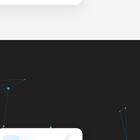
 и сеть перед выдачей.
яем в день обращения.
кажем ориентир по сроку и
м.
12 месяцев.