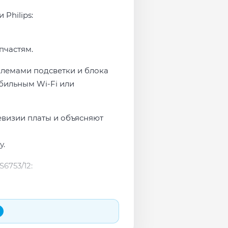
Philips:
пчастям.
облемами подсветки и блока
бильным Wi-Fi или
евизии платы и объясняют
у.
6753/12: