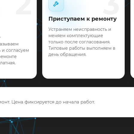
2
3
Приступаем к ремонту
Устраняем неисправность и
меняем комплектующие
у
только после согласования.
называем
Типовые работы выполняем в
 и согласуем
день обращения.
ремонте
латная.
онт. Цена фиксируется до начала работ.