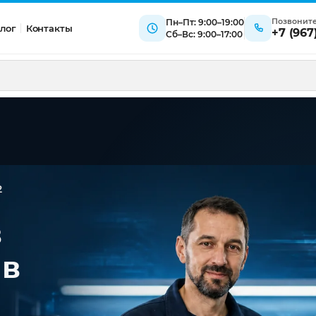
Позвонит
Пн–Пт: 9:00–19:00
лог
Контакты
+7 (967
Сб–Вс: 9:00–17:00
2
в
 в