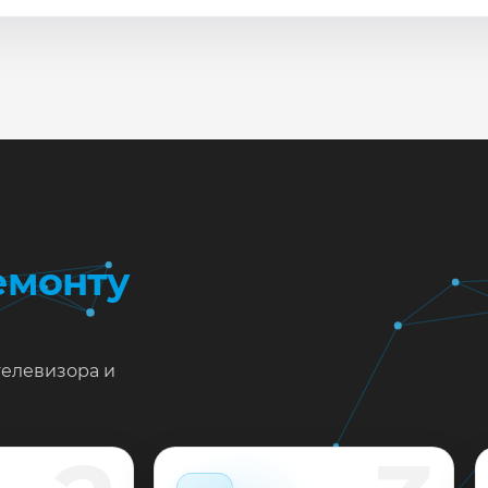
сле ремонта мастер проверяет изображение, звук, порты
повые неисправности при наличии деталей часто устран
жен ремонт Philips 43PUS6753/12 в Краснодаре?
тавьте заявку или позвоните: укажите симптомы — подс
пишем на диагностику в мастерской или с выездом на до
 выполненные работы выдаём документы и гарантию до 
емонту
телевизора и