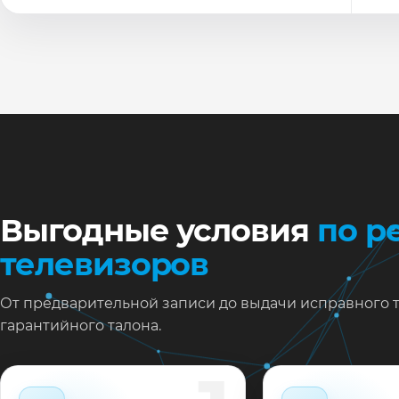
По
Ти
Ну
Ос
за
На
Выгодные условия
по р
телевизоров
От предварительной записи до выдачи исправного 
гарантийного талона.