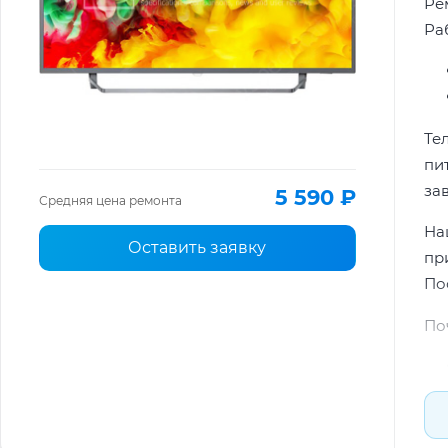
Ре
Раб
Те
пи
за
5 590 ₽
Средняя цена ремонта
На
Оставить заявку
пр
По
По