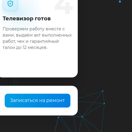
4
Телевизор готов
Проверяем работу вместе с
вами, выдаём акт выполненных
работ, чек и гарантийный
талон до 12 месяцев.
Записаться на ремонт