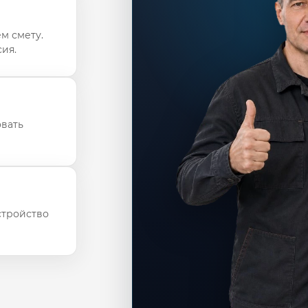
м смету.
ия.
овать
стройство