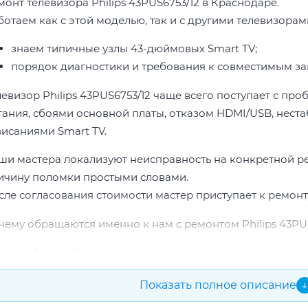
монт телевизора Philips 43PUS6753/12 в Краснодаре.
отаем как с этой моделью, так и с другими телевизорами 
знаем типичные узлы 43-дюймовых Smart TV;
порядок диагностики и требования к совместимым за
левизор Philips 43PUS6753/12 чаще всего поступает с пр
тания, сбоями основной платы, отказом HDMI/USB, неста
висаниями Smart TV.
ши мастера локализуют неисправность на конкретной р
ичину поломки простыми словами.
сле согласования стоимости мастер приступает к ремонт
чему обращаются именно к нам с ремонтом Philips 43PUS
профильный ремонт телевизоров;
опыт по бренду Philips;
Показать полное описание
↓
прозрачная смета до начала работ;
подбор проверенных комплектующих.