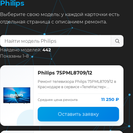
Philips
Выберите свою модель: у каждой карточки есть
отдельная страница с описанием ремонта.
Найти модель телевизора
Найдено моделей:
442
Показаны 1–8
Philips 75PML8709/12
Ремонт телевизора Philips 75PML8709/12 в
Краснодаре в сервисе «ТелеМастер»:
диагностика модели Philips, смета до
ремонта, запчасти и гарантия до 12
11 250 ₽
Средняя цена ремонта
месяце…
Оставить заявку