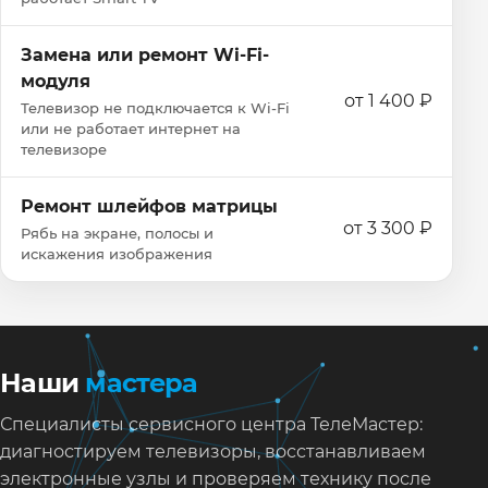
Замена или ремонт Wi‑Fi-
модуля
от 1 400 ₽
Телевизор не подключается к Wi‑Fi
или не работает интернет на
телевизоре
Ремонт шлейфов матрицы
от 3 300 ₽
Рябь на экране, полосы и
искажения изображения
Наши
мастера
Специалисты сервисного центра ТелеМастер:
диагностируем телевизоры, восстанавливаем
электронные узлы и проверяем технику после