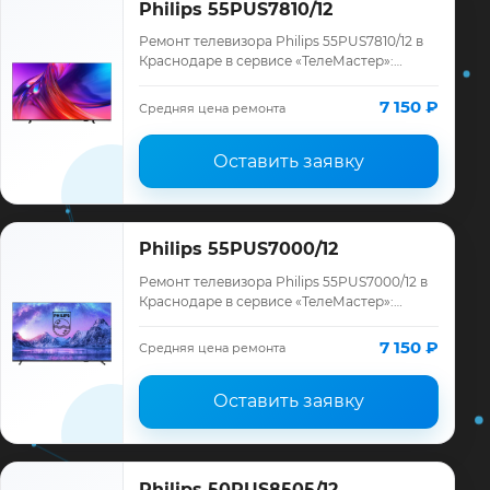
Philips 55PUS7810/12
Ремонт телевизора Philips 55PUS7810/12 в
Краснодаре в сервисе «ТелеМастер»:
диагностика модели Philips, смета до
ремонта, запчасти и гарантия до 12
7 150 ₽
Средняя цена ремонта
месяце…
Оставить заявку
Philips 55PUS7000/12
Ремонт телевизора Philips 55PUS7000/12 в
Краснодаре в сервисе «ТелеМастер»:
диагностика модели Philips, смета до
ремонта, запчасти и гарантия до 12
7 150 ₽
Средняя цена ремонта
месяце…
Оставить заявку
Philips 50PUS8505/12