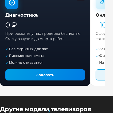
Диагностика
Онлай
0 ₽
−10%
При ремонте у нас проверка бесплатно.
Оформите
Смету озвучим до старта работ.
согласов
Без скрытых доплат
Заявка 
Письменная смета
Фикса
Можно отказаться
На раб
Заказать
Другие модели телевизоров