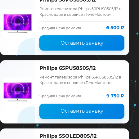
Ремонт телевизора Philips 50PUS8505/12 в
Краснодаре в сервисе «ТелеМастер»:
диагностика модели Philips, смета до
ремонта, запчасти и гарантия до 12
6 500 ₽
Средняя цена ремонта
месяце…
Оставить заявку
Philips 65PUS8505/12
Ремонт телевизора Philips 65PUS8505/12 в
Краснодаре в сервисе «ТелеМастер»:
диагностика модели Philips, смета до
ремонта, запчасти и гарантия до 12
9 750 ₽
Средняя цена ремонта
месяце…
Оставить заявку
Philips 55OLED805/12