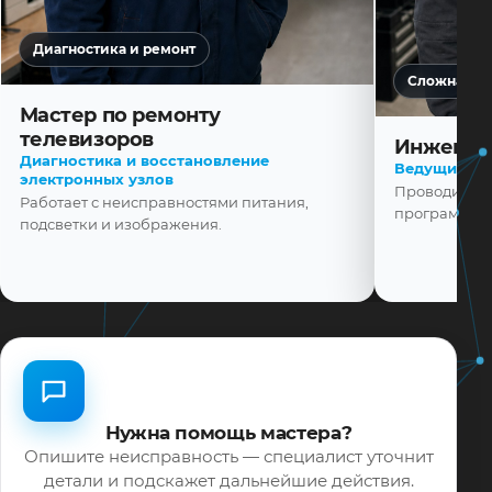
Диагностика и ремонт
Сложная ди
Мастер по ремонту
телевизоров
Инженер
Диагностика и восстановление
Ведущий ма
электронных узлов
Проводит диа
Работает с неисправностями питания,
программной
подсветки и изображения.
Нужна помощь мастера?
Опишите неисправность — специалист уточнит
детали и подскажет дальнейшие действия.