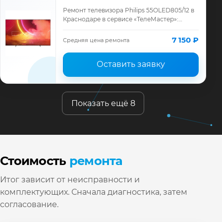
Ремонт телевизора Philips 55OLED805/12 в
Краснодаре в сервисе «ТелеМастер»:
диагностика модели Philips, смета до
ремонта, запчасти и гарантия до 12
7 150 ₽
Средняя цена ремонта
месяце…
Оставить заявку
Показать ещё 8
Стоимость
ремонта
Итог зависит от неисправности и
комплектующих. Сначала диагностика, затем
согласование.