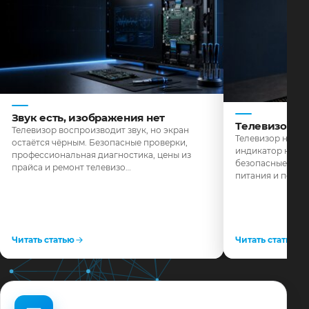
Звук есть, изображения нет
Телевизор н
Телевизор воспроизводит звук, но экран
Телевизор не реа
остаётся чёрным. Безопасные проверки,
индикатор не го
профессиональная диагностика, цены из
безопасные пров
прайса и ремонт телевизо…
питания и поряд
Читать статью
Читать статью