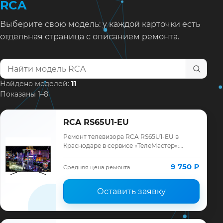
RCA
Выберите свою модель: у каждой карточки есть
отдельная страница с описанием ремонта.
Найти модель телевизора
Найдено моделей:
11
Показаны 1–8
RCA RS65U1-EU
Ремонт телевизора RCA RS65U1-EU в
Краснодаре в сервисе «ТелеМастер»:
диагностика модели RCA, смета до
ремонта, запчасти и гарантия до 12
9 750 ₽
Средняя цена ремонта
месяцев.
Оставить заявку