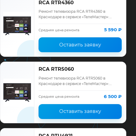
RCA RTR4360
Ремонт телевизора RCA RTR4360 в
Краснодаре в сервисе «ТелеМастер»:
диагностика модели RCA, смета до
ремонта, запчасти и гарантия до 12
5 590 ₽
Средняя цена ремонта
месяцев.
Оставить заявку
RCA RTR5060
Ремонт телевизора RCA RTR5060 в
Краснодаре в сервисе «ТелеМастер»:
диагностика модели RCA, смета до
ремонта, запчасти и гарантия до 12
6 500 ₽
Средняя цена ремонта
месяцев.
Оставить заявку
RCA RTU4921