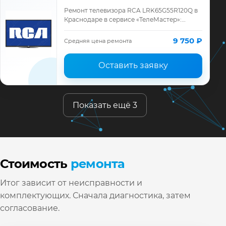
Ремонт телевизора RCA LRK65G55R120Q в
Краснодаре в сервисе «ТелеМастер»:
диагностика модели RCA, смета до
ремонта, запчасти и гарантия до 12
9 750 ₽
Средняя цена ремонта
месяцев.
Оставить заявку
Показать ещё 3
Стоимость
ремонта
Итог зависит от неисправности и
комплектующих. Сначала диагностика, затем
согласование.