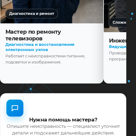
Диагностика и ремонт
Сложная ди
Мастер по ремонту
телевизоров
Инженер
Диагностика и восстановление
Ведущий ма
электронных узлов
Проводит диа
Работает с неисправностями питания,
программной
подсветки и изображения.
Нужна помощь мастера?
Опишите неисправность — специалист уточнит
детали и подскажет дальнейшие действия.