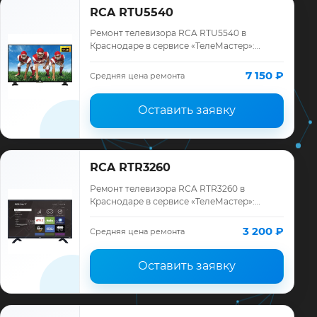
RCA RTU5540
Ремонт телевизора RCA RTU5540 в
Краснодаре в сервисе «ТелеМастер»:
диагностика модели RCA, смета до
ремонта, запчасти и гарантия до 12
7 150 ₽
Средняя цена ремонта
месяцев.
Оставить заявку
RCA RTR3260
Ремонт телевизора RCA RTR3260 в
Краснодаре в сервисе «ТелеМастер»:
диагностика модели RCA, смета до
ремонта, запчасти и гарантия до 12
3 200 ₽
Средняя цена ремонта
месяцев.
Оставить заявку