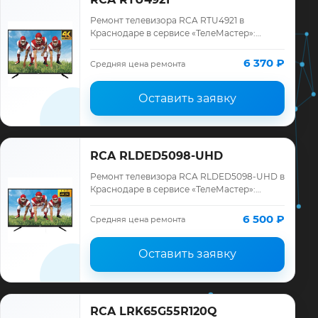
Ремонт телевизора RCA RTU4921 в
Краснодаре в сервисе «ТелеМастер»:
диагностика модели RCA, смета до
ремонта, запчасти и гарантия до 12
6 370 ₽
Средняя цена ремонта
месяцев.
Оставить заявку
RCA RLDED5098-UHD
Ремонт телевизора RCA RLDED5098-UHD в
Краснодаре в сервисе «ТелеМастер»:
диагностика модели RCA, смета до
ремонта, запчасти и гарантия до 12
6 500 ₽
Средняя цена ремонта
месяцев.
Оставить заявку
RCA LRK65G55R120Q