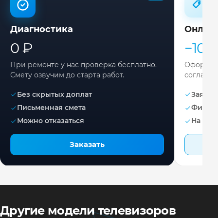
Диагностика
Онлай
0 ₽
−10%
При ремонте у нас проверка бесплатно.
Оформите
Смету озвучим до старта работ.
согласов
Без скрытых доплат
Заявка 
Письменная смета
Фикса
Можно отказаться
На раб
Заказать
Другие модели телевизоров