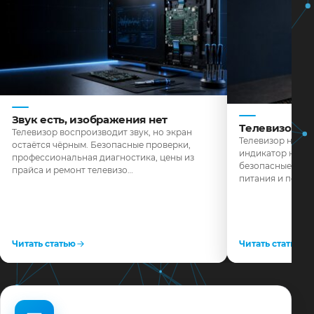
Звук есть, изображения нет
Телевизор н
Телевизор воспроизводит звук, но экран
Телевизор не реа
остаётся чёрным. Безопасные проверки,
индикатор не го
профессиональная диагностика, цены из
безопасные пров
прайса и ремонт телевизо…
питания и поряд
Читать статью
Читать статью