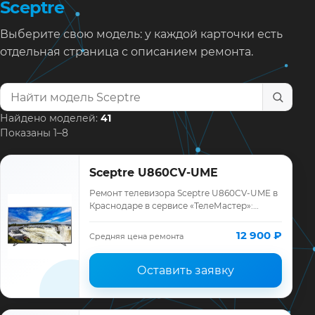
Sceptre
Выберите свою модель: у каждой карточки есть
отдельная страница с описанием ремонта.
Найти модель телевизора
Найдено моделей:
41
Показаны 1–8
Sceptre U860CV-UME
Ремонт телевизора Sceptre U860CV-UME в
Краснодаре в сервисе «ТелеМастер»:
диагностика модели Sceptre, смета до
ремонта, запчасти и гарантия до 12
12 900 ₽
Средняя цена ремонта
месяцев.
Оставить заявку