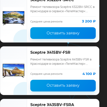
Ремонт телевизора Sceptre X322BV-SRCC в
Краснодаре в сервисе «ТелеМастер»:
диагностика модели Sceptre, смета до
ремонта, запчасти и гарантия до 12
3 200 ₽
Средняя цена ремонта
месяцев.
Оставить заявку
Sceptre X415BV-FSR
Ремонт телевизора Sceptre X415BV-FSR в
Краснодаре в сервисе «ТелеМастер»:
диагностика модели Sceptre, смета до
ремонта, запчасти и гарантия до 12
4 100 ₽
Средняя цена ремонта
месяцев.
Оставить заявку
Sceptre X435BV-FSRA