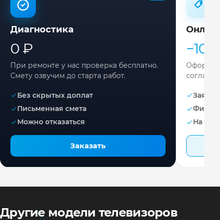
Диагностика
Онлай
0 ₽
−10%
При ремонте у нас проверка бесплатно.
Оформите
Смету озвучим до старта работ.
согласов
Без скрытых доплат
Заявка 
Письменная смета
Фикса
Можно отказаться
На раб
Заказать
Другие модели телевизоров