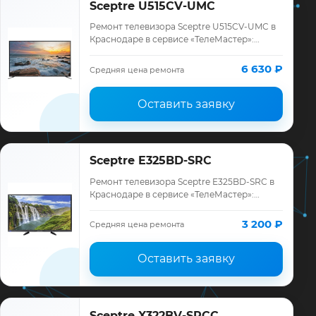
Sceptre U515CV-UMC
Ремонт телевизора Sceptre U515CV-UMC в
Краснодаре в сервисе «ТелеМастер»:
диагностика модели Sceptre, смета до
ремонта, запчасти и гарантия до 12
6 630 ₽
Средняя цена ремонта
месяцев.
Оставить заявку
Sceptre E325BD-SRC
Ремонт телевизора Sceptre E325BD-SRC в
Краснодаре в сервисе «ТелеМастер»:
диагностика модели Sceptre, смета до
ремонта, запчасти и гарантия до 12
3 200 ₽
Средняя цена ремонта
месяцев.
Оставить заявку
Sceptre X322BV-SRCC