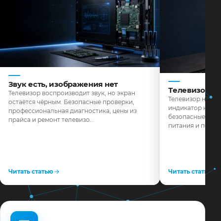
Звук есть, изображения нет
Телевизор н
Телевизор воспроизводит звук, но экран
Телевизор не реа
остаётся чёрным. Безопасные проверки,
индикатор не го
профессиональная диагностика, цены из
безопасные пров
прайса и ремонт телевизо…
питания и поряд
Читать статью
Читать статью