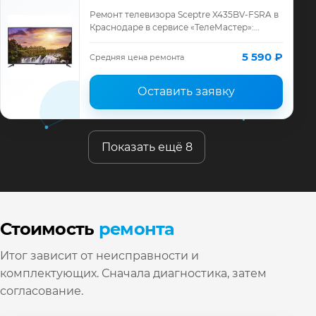
Ремонт телевизора Sceptre X435BV-FSRA в
Краснодаре в сервисе «ТелеМастер»:
диагностика модели Sceptre, смета до
ремонта, запчасти и гарантия до 12
5 590 ₽
Средняя цена ремонта
месяцев.
Оставить заявку
Показать ещё 8
Стоимость
ремонта
Итог зависит от неисправности и
комплектующих. Сначала диагностика, затем
согласование.