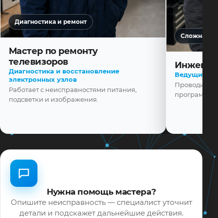
Диагностика и ремонт
Сложная ди
Мастер по ремонту
телевизоров
Инженер
Диагностика и восстановление
Ведущий ма
электронных узлов
Проводит диа
Работает с неисправностями питания,
программной
подсветки и изображения.
Нужна помощь мастера?
Опишите неисправность — специалист уточнит
детали и подскажет дальнейшие действия.