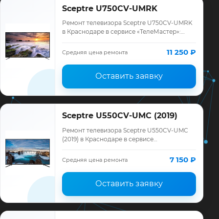
Sceptre U750CV-UMRK
Ремонт телевизора Sceptre U750CV-UMRK
в Краснодаре в сервисе «ТелеМастер»:
диагностика модели Sceptre, смета до
ремонта, запчасти и гарантия до 12
11 250 ₽
Средняя цена ремонта
месяцев.
Оставить заявку
Sceptre U550CV-UMC (2019)
Ремонт телевизора Sceptre U550CV-UMC
(2019) в Краснодаре в сервисе
«ТелеМастер»: диагностика модели
Sceptre, смета до ремонта, запчасти и
7 150 ₽
Средняя цена ремонта
гарантия до 12 м…
Оставить заявку