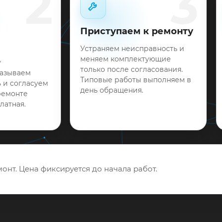
2
3
Приступаем к ремонту
Устраняем неисправность и
меняем комплектующие
у
только после согласования.
называем
Типовые работы выполняем в
 и согласуем
день обращения.
ремонте
латная.
онт. Цена фиксируется до начала работ.