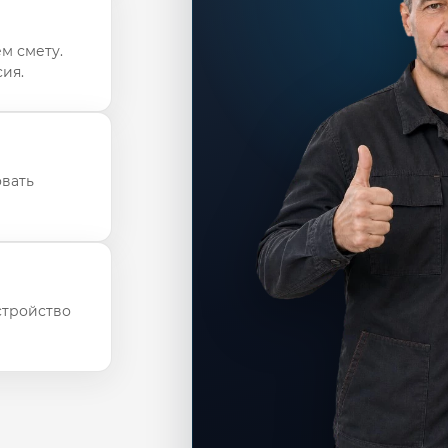
м смету.
ия.
овать
стройство