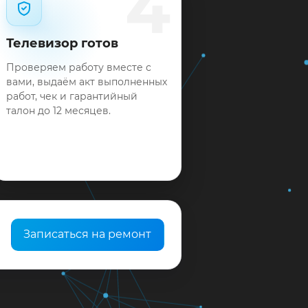
4
Телевизор готов
Проверяем работу вместе с
вами, выдаём акт выполненных
работ, чек и гарантийный
талон до 12 месяцев.
Записаться на ремонт