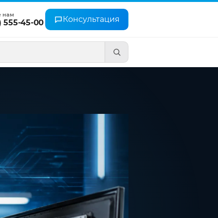
е нам
Консультация
) 555-45-00