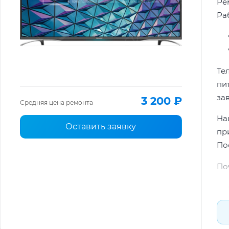
Ре
Ра
Те
пи
за
3 200 ₽
Средняя цена ремонта
На
Оставить заявку
пр
По
По