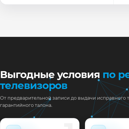
По
Ти
Ну
Ос
за
На
Выгодные условия
по р
телевизоров
От предварительной записи до выдачи исправного 
гарантийного талона.