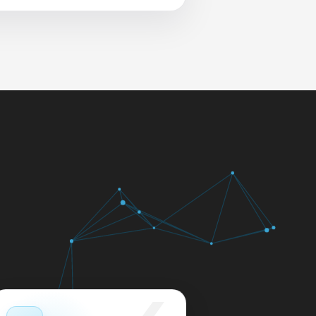
 и сеть перед выдачей.
яем в день обращения.
кажем ориентир по сроку и
м.
12 месяцев.