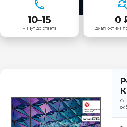
10–15
0 
минут до ответа
диагностика п
Р
К
Спе
раб