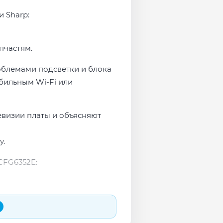
и Sharp:
пчастям.
роблемами подсветки и блока
бильным Wi-Fi или
евизии платы и объясняют
у.
CFG6352E: