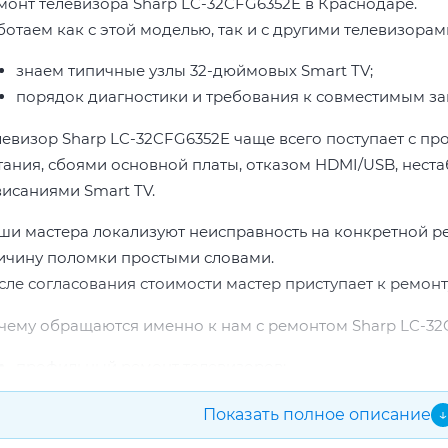
монт телевизора Sharp LC-32CFG6352E в Краснодаре.
ботаем как с этой моделью, так и с другими телевизорам
знаем типичные узлы 32-дюймовых Smart TV;
порядок диагностики и требования к совместимым за
левизор Sharp LC-32CFG6352E чаще всего поступает с п
тания, сбоями основной платы, отказом HDMI/USB, неста
висаниями Smart TV.
ши мастера локализуют неисправность на конкретной р
ичину поломки простыми словами.
сле согласования стоимости мастер приступает к ремонт
чему обращаются именно к нам с ремонтом Sharp LC-32
профильный ремонт телевизоров;
опыт по бренду Sharp;
Показать полное описание
↓
прозрачная смета до начала работ;
подбор проверенных комплектующих.