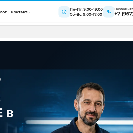
Позвонит
Пн–Пт: 9:00–19:00
лог
Контакты
+7 (967
Сб–Вс: 9:00–17:00
E
в
 в