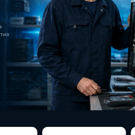
а
нтия