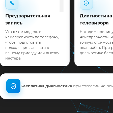
1
Предварительная
Диагностика
запись
телевизора
Уточняем модель и
Находим причин
неисправность по телефону,
неисправности, 
чтобы подготовить
точную стоимость
подходящие запчасти к
план работ. При 
вашему приезду или выезду
диагностика бесп
мастера.
Бесплатная диагностика
при согласии на рем