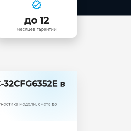
до 12
месяцев гарантии
-32CFG6352E в
ностика модели, смета до