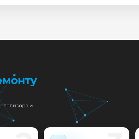
сле ремонта мастер проверяет изображение, звук, порты
повые неисправности при наличии деталей часто устран
жен ремонт Sharp LC-32CFG6352E в Краснодаре?
тавьте заявку или позвоните: укажите симптомы — подс
пишем на диагностику в мастерской или с выездом на до
 выполненные работы выдаём документы и гарантию до 
емонту
телевизора и