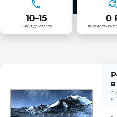
10–15
0 
минут до ответа
диагностика п
Р
в
Спе
раб