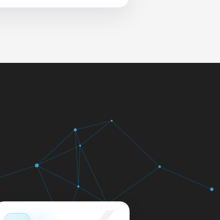
 и сеть перед выдачей.
яем в день обращения.
кажем ориентир по сроку и
м.
12 месяцев.