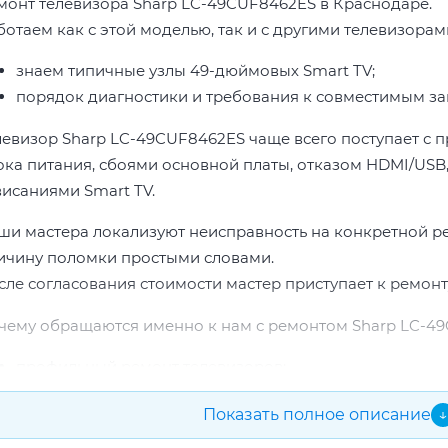
монт телевизора Sharp LC-49CUF8462ES в Краснодаре.
ботаем как с этой моделью, так и с другими телевизорам
знаем типичные узлы 49-дюймовых Smart TV;
порядок диагностики и требования к совместимым за
левизор Sharp LC-49CUF8462ES чаще всего поступает с 
ока питания, сбоями основной платы, отказом HDMI/USB,
висаниями Smart TV.
ши мастера локализуют неисправность на конкретной р
ичину поломки простыми словами.
сле согласования стоимости мастер приступает к ремонт
чему обращаются именно к нам с ремонтом Sharp LC-4
профильный ремонт телевизоров;
опыт по бренду Sharp;
Показать полное описание
↓
прозрачная смета до начала работ;
подбор проверенных комплектующих.