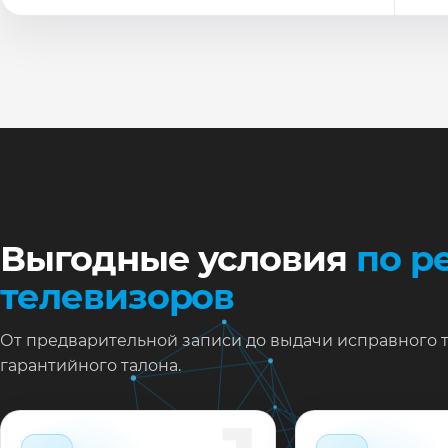
По
Ти
Ну
Ос
за
На
Выгодные условия
по р
телевизоров
От предварительной записи до выдачи исправного 
гарантийного талона.