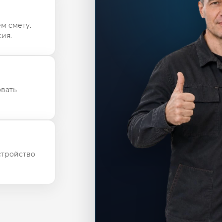
м смету.
ия.
овать
стройство