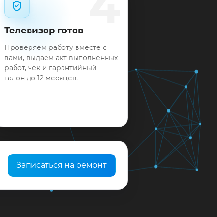
4
Телевизор готов
Проверяем работу вместе с
вами, выдаём акт выполненных
работ, чек и гарантийный
талон до 12 месяцев.
Записаться на ремонт