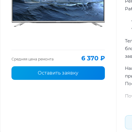
Ре
Ра
Те
бл
за
6 370 ₽
Средняя цена ремонта
На
Оставить заявку
пр
По
По