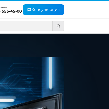
е нам
Консультация
) 555-45-00