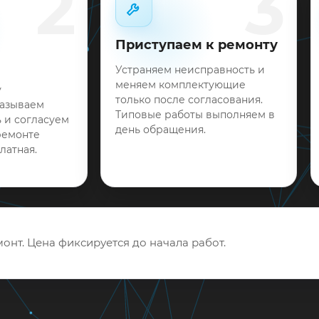
2
3
Приступаем к ремонту
Устраняем неисправность и
меняем комплектующие
у
только после согласования.
называем
Типовые работы выполняем в
 и согласуем
день обращения.
ремонте
латная.
онт. Цена фиксируется до начала работ.