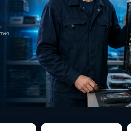
а
нтия