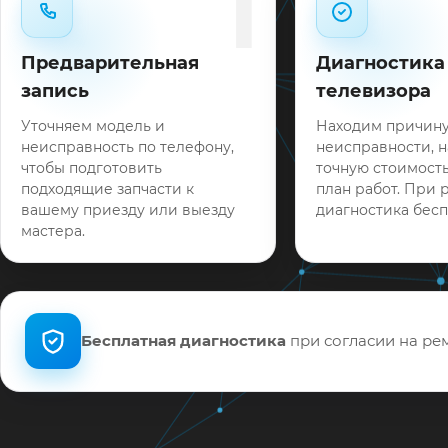
1
Предварительная
Диагностика
запись
телевизора
Уточняем модель и
Находим причин
неисправность по телефону,
неисправности, 
чтобы подготовить
точную стоимость
подходящие запчасти к
план работ. При 
вашему приезду или выезду
диагностика бесп
мастера.
Бесплатная диагностика
при согласии на рем