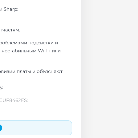
и Sharp:
пчастям.
проблемами подсветки и
 нестабильным Wi-Fi или
евизии платы и объясняют
у.
9CUF8462ES: