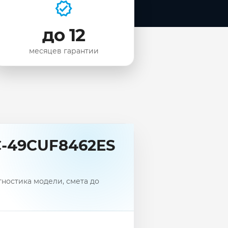
до 12
месяцев гарантии
C-49CUF8462ES
ностика модели, смета до