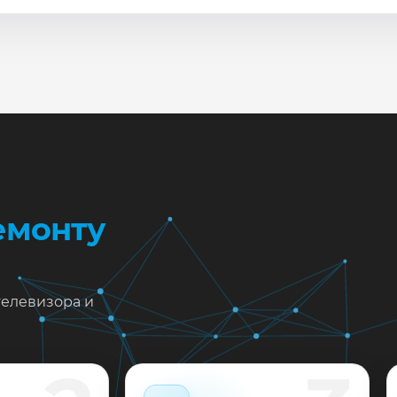
сле ремонта мастер проверяет изображение, звук, порты
повые неисправности при наличии деталей часто устран
жен ремонт Sharp LC-49CUF8462ES в Краснодаре?
тавьте заявку или позвоните: укажите симптомы — подс
пишем на диагностику в мастерской или с выездом на до
 выполненные работы выдаём документы и гарантию до 
емонту
телевизора и