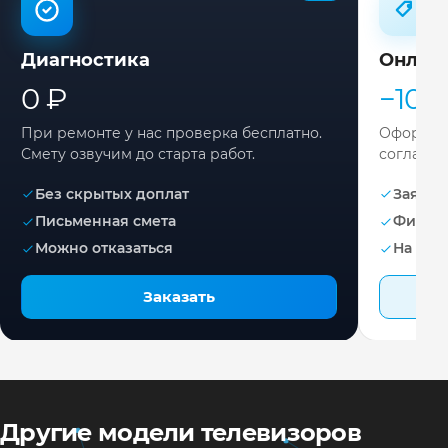
Диагностика
Онлай
0 ₽
−10%
При ремонте у нас проверка бесплатно.
Оформите
Смету озвучим до старта работ.
согласов
Без скрытых доплат
Заявка 
Письменная смета
Фикса
Можно отказаться
На раб
Заказать
Другие модели телевизоров