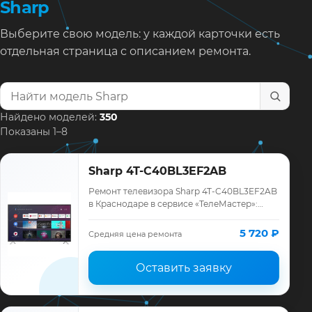
Sharp
Выберите свою модель: у каждой карточки есть
отдельная страница с описанием ремонта.
Найти модель телевизора
Найдено моделей:
350
Показаны 1–8
Sharp 4T-C40BL3EF2AB
Ремонт телевизора Sharp 4T-C40BL3EF2AB
в Краснодаре в сервисе «ТелеМастер»:
диагностика модели Sharp, смета до
ремонта, запчасти и гарантия до 12
5 720 ₽
Средняя цена ремонта
месяцев.
Оставить заявку