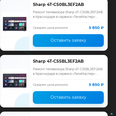
Sharp 4T-C50BL3EF2AB
Ремонт телевизора Sharp 4T-C50BL3EF2AB
в Краснодаре в сервисе «ТелеМастер»:
диагностика модели Sharp, смета до
ремонта, запчасти и гарантия до 12
5 850 ₽
Средняя цена ремонта
месяцев.
Оставить заявку
Sharp 4T-C55BL3EF2AB
Ремонт телевизора Sharp 4T-C55BL3EF2AB
в Краснодаре в сервисе «ТелеМастер»:
диагностика модели Sharp, смета до
ремонта, запчасти и гарантия до 12
5 850 ₽
Средняя цена ремонта
месяцев.
Оставить заявку