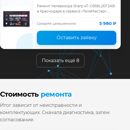
Ремонт телевизора Sharp 4T-C65BL2EF2AB
в Краснодаре в сервисе «ТелеМастер»:
диагностика модели Sharp, смета до
ремонта, запчасти и гарантия до 12
5 980 ₽
Средняя цена ремонта
месяцев.
Оставить заявку
Показать ещё 8
Стоимость
ремонта
Итог зависит от неисправности и
комплектующих. Сначала диагностика, затем
согласование.