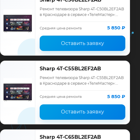
Ремонт телевизора Sharp 4T-C50BL2EF2AB
в Краснодаре в сервисе «ТелеМастер»:
диагностика модели Sharp, смета до
ремонта, запчасти и гарантия до 12
5 850 ₽
Средняя цена ремонта
месяцев.
Оставить заявку
Sharp 4T-C55BL2EF2AB
Ремонт телевизора Sharp 4T-C55BL2EF2AB
в Краснодаре в сервисе «ТелеМастер»:
диагностика модели Sharp, смета до
ремонта, запчасти и гарантия до 12
5 850 ₽
Средняя цена ремонта
месяцев.
Оставить заявку
Sharp 4T-C65BL2EF2AB