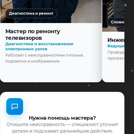
Диагностика и ремонт
Сложная ди
Мастер по ремонту
телевизоров
Инженер
Диагностика и восстановление
Ведущий ма
электронных узлов
Проводит диа
Работает с неисправностями питания,
программной
подсветки и изображения.
Нужна помощь мастера?
Опишите неисправность — специалист уточнит
детали и подскажет дальнейшие действия.