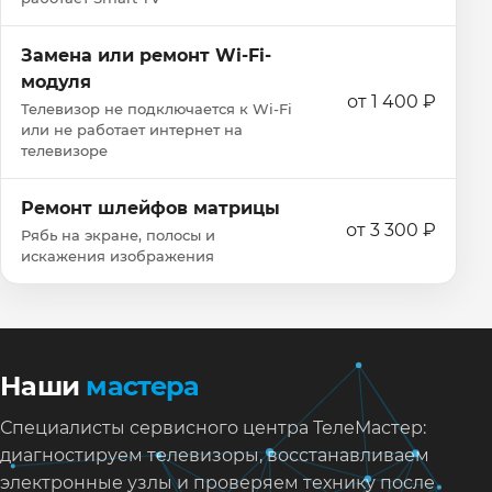
Замена или ремонт Wi‑Fi-
модуля
от 1 400 ₽
Телевизор не подключается к Wi‑Fi
или не работает интернет на
телевизоре
Ремонт шлейфов матрицы
от 3 300 ₽
Рябь на экране, полосы и
искажения изображения
Наши
мастера
Специалисты сервисного центра ТелеМастер:
диагностируем телевизоры, восстанавливаем
электронные узлы и проверяем технику после