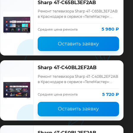
Sharp 4T-C65BL3EF2AB
Ремонт телевизора Sharp 4T-C65BL3EF2AB
в Краснодаре в сервисе «ТелеМастер»:
диагностика модели Sharp, смета до
ремонта, запчасти и гарантия до 12
5 980 ₽
Средняя цена ремонта
месяцев.
Оставить заявку
Sharp 4T-C40BL2EF2AB
Ремонт телевизора Sharp 4T-C40BL2EF2AB
в Краснодаре в сервисе «ТелеМастер»:
диагностика модели Sharp, смета до
ремонта, запчасти и гарантия до 12
5 720 ₽
Средняя цена ремонта
месяцев.
Оставить заявку
Sharp 4T-C50BL2EF2AB