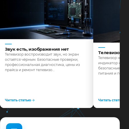
Звук есть, изображения нет
Телевизор н
Телевизор воспроизводит звук, но экран
Телевизор не реа
остаётся чёрным. Безопасные проверки,
индикатор не го
профессиональная диагностика, цены из
безопасные пров
прайса и ремонт телевизо…
питания и поряд
Читать статью
Читать статью