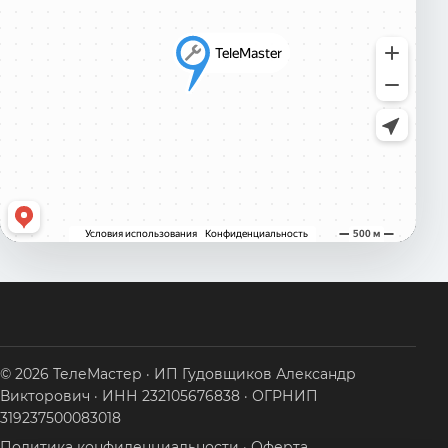
© 2026 ТелеМастер · ИП Гудовщиков Александр
Викторович · ИНН 232105676838 · ОГРНИП
319237500083018
Политика конфиденциальности
·
Оферта