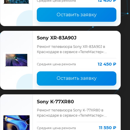
12 450 ₽
Средняя цена ремонта
месяцев.
Оставить заявку
Sony XR-83A90J
Ремонт телевизора Sony XR-83A90J в
Краснодаре в сервисе «ТелеМастер»:
диагностика модели Sony, смета до
ремонта, запчасти и гарантия до 12
12 450 ₽
Средняя цена ремонта
месяцев.
Оставить заявку
Sony K-77XR80
Ремонт телевизора Sony K-77XR80 в
Краснодаре в сервисе «ТелеМастер»:
диагностика модели Sony, смета до
ремонта, запчасти и гарантия до 12
11 550 ₽
Средняя цена ремонта