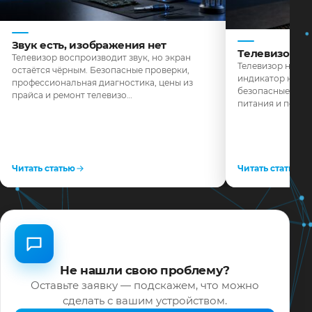
Звук есть, изображения нет
Телевизор н
Телевизор воспроизводит звук, но экран
Телевизор не реа
остаётся чёрным. Безопасные проверки,
индикатор не го
профессиональная диагностика, цены из
безопасные пров
прайса и ремонт телевизо…
питания и поряд
Читать статью
Читать статью
Не нашли свою проблему?
Оставьте заявку — подскажем, что можно
сделать с вашим устройством.