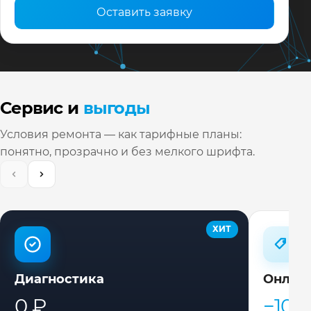
Оставить заявку
Сервис и
выгоды
Условия ремонта — как тарифные планы:
понятно, прозрачно и без мелкого шрифта.
ХИТ
Диагностика
Онлай
0 ₽
−10%