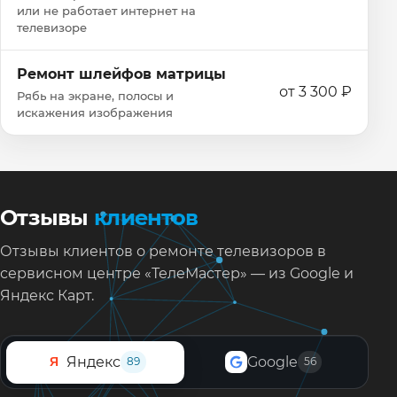
или не работает интернет на
телевизоре
Ремонт шлейфов матрицы
от 3 300 ₽
Рябь на экране, полосы и
искажения изображения
Отзывы
клиентов
Отзывы клиентов о ремонте телевизоров в
сервисном центре «ТелеМастер» — из Google и
Яндекс Карт.
Яндекс
Google
Я
89
56