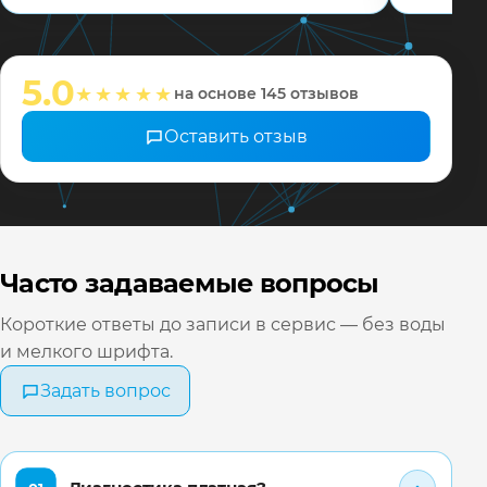
соотвец
мастера
настрои
5.0
★★★★★
на основе 145 отзывов
❤️ Всех 
Оставить отзыв
Часто задаваемые вопросы
Короткие ответы до записи в сервис — без воды
и мелкого шрифта.
Задать вопрос