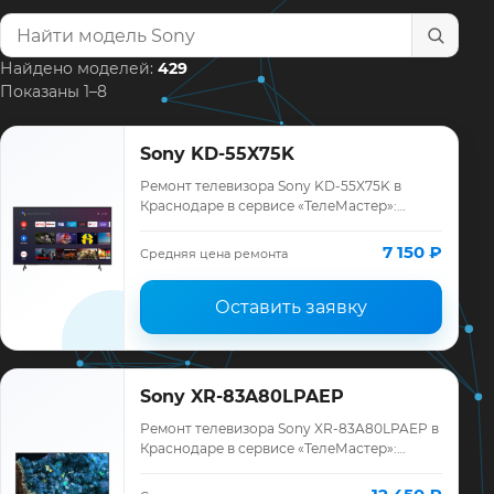
Найти модель телевизора
Найдено моделей:
429
Показаны 1–8
Sony KD-55X75K
Ремонт телевизора Sony KD-55X75K в
Краснодаре в сервисе «ТелеМастер»:
диагностика модели Sony, смета до
ремонта, запчасти и гарантия до 12
7 150 ₽
Средняя цена ремонта
месяцев.
Оставить заявку
Sony XR-83A80LPAEP
Ремонт телевизора Sony XR-83A80LPAEP в
Краснодаре в сервисе «ТелеМастер»:
диагностика модели Sony, смета до
ремонта, запчасти и гарантия до 12