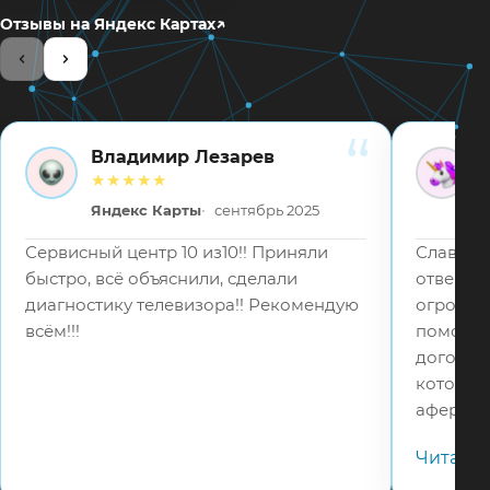
↗
Отзывы на Яндекс Картах
Владимир Лезарев
ВЛ
ВВ
★★★★★
Яндекс Карты
сентябрь 2025
Сервисный центр 10 из10!! Приняли
Слава Бо
быстро, всё объяснили, сделали
отвецтв
диагностику телевизора!! Рекомендую
огромное
всём!!!
помошь 
договор
которые
аферист
в 5 раз
Читать
телефону
адекват