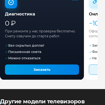
Диагностика
Онлай
0 ₽
−10%
При ремонте у нас проверка бесплатно.
Оформите
Смету озвучим до старта работ.
согласов
Без скрытых доплат
Заявка 
Письменная смета
Фикса
Можно отказаться
На раб
Заказать
Другие модели телевизоров