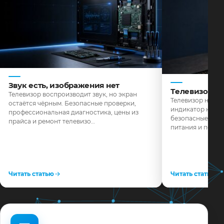
Звук есть, изображения нет
Телевизор н
Телевизор воспроизводит звук, но экран
Телевизор не реа
остаётся чёрным. Безопасные проверки,
индикатор не го
профессиональная диагностика, цены из
безопасные пров
прайса и ремонт телевизо…
питания и поряд
Читать статью
Читать статью