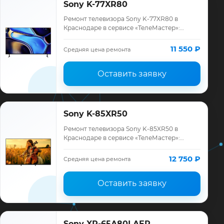
Sony K-77XR80
Ремонт телевизора Sony K-77XR80 в
Краснодаре в сервисе «ТелеМастер»:
диагностика модели Sony, смета до
ремонта, запчасти и гарантия до 12
11 550 ₽
Средняя цена ремонта
месяцев.
Оставить заявку
Sony K-85XR50
Ремонт телевизора Sony K-85XR50 в
Краснодаре в сервисе «ТелеМастер»:
диагностика модели Sony, смета до
ремонта, запчасти и гарантия до 12
12 750 ₽
Средняя цена ремонта
месяцев.
Оставить заявку
Sony XR-65A80LAEP