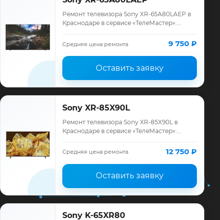
Ремонт телевизора Sony XR-65A80LAEP в
Краснодаре в сервисе «ТелеМастер»:
диагностика модели Sony, смета до
ремонта, запчасти и гарантия до 12
9 750 ₽
Средняя цена ремонта
месяцев.
Оставить заявку
Sony XR-85X90L
Ремонт телевизора Sony XR-85X90L в
Краснодаре в сервисе «ТелеМастер»:
диагностика модели Sony, смета до
ремонта, запчасти и гарантия до 12
12 750 ₽
Средняя цена ремонта
месяцев.
Оставить заявку
Sony K-65XR80