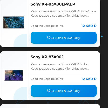
Sony XR-83A80LPAEP
Ремонт телевизора Sony XR-83A80LPAEP в
Краснодаре в сервисе «ТелеМастер»:
диагностика модели Sony, смета до
ремонта, запчасти и гарантия до 12
12 450 ₽
Средняя цена ремонта
месяцев.
Оставить заявку
Sony XR-83A90J
Ремонт телевизора Sony XR-83A90J в
Краснодаре в сервисе «ТелеМастер»:
диагностика модели Sony, смета до
ремонта, запчасти и гарантия до 12
12 450 ₽
Средняя цена ремонта
месяцев.
Оставить заявку