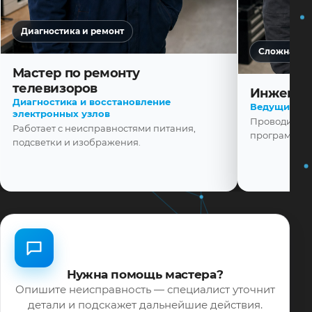
Диагностика и ремонт
Сложная ди
Мастер по ремонту
телевизоров
Инженер
Диагностика и восстановление
Ведущий ма
электронных узлов
Проводит диа
Работает с неисправностями питания,
программной
подсветки и изображения.
Нужна помощь мастера?
Опишите неисправность — специалист уточнит
детали и подскажет дальнейшие действия.