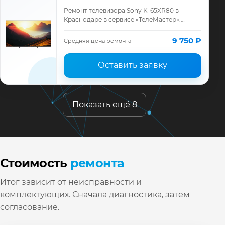
Ремонт телевизора Sony K-65XR80 в
Краснодаре в сервисе «ТелеМастер»:
диагностика модели Sony, смета до
ремонта, запчасти и гарантия до 12
9 750 ₽
Средняя цена ремонта
месяцев.
Оставить заявку
Показать ещё 8
Стоимость
ремонта
Итог зависит от неисправности и
комплектующих. Сначала диагностика, затем
согласование.