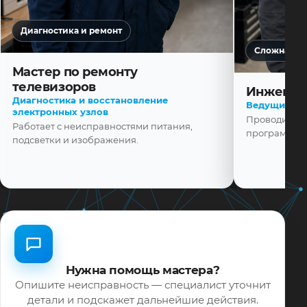
Диагностика и ремонт
Сложная ди
Мастер по ремонту
телевизоров
Инженер
Диагностика и восстановление
Ведущий ма
электронных узлов
Проводит диа
Работает с неисправностями питания,
программной
подсветки и изображения.
Нужна помощь мастера?
Опишите неисправность — специалист уточнит
детали и подскажет дальнейшие действия.