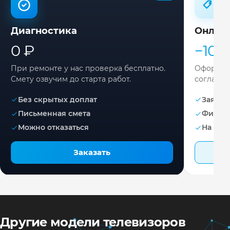
Диагностика
Онлай
0 ₽
−10%
При ремонте у нас проверка бесплатно.
Оформите
Смету озвучим до старта работ.
согласов
Без скрытых доплат
Заявка 
Письменная смета
Фикса
Можно отказаться
На раб
Заказать
Другие модели телевизоров