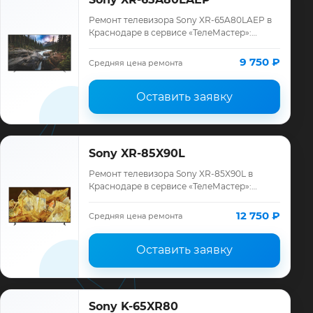
Ремонт телевизора Sony XR-65A80LAEP в
Краснодаре в сервисе «ТелеМастер»:
диагностика модели Sony, смета до
ремонта, запчасти и гарантия до 12
9 750 ₽
Средняя цена ремонта
месяцев.
Оставить заявку
Sony XR-85X90L
Ремонт телевизора Sony XR-85X90L в
Краснодаре в сервисе «ТелеМастер»:
диагностика модели Sony, смета до
ремонта, запчасти и гарантия до 12
12 750 ₽
Средняя цена ремонта
месяцев.
Оставить заявку
Sony K-65XR80