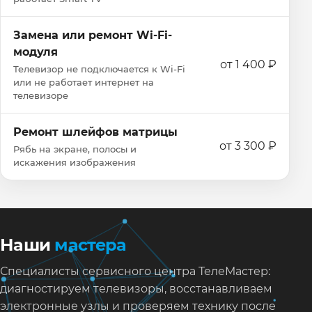
Замена или ремонт Wi‑Fi-
модуля
от 1 400 ₽
Телевизор не подключается к Wi‑Fi
или не работает интернет на
телевизоре
Ремонт шлейфов матрицы
от 3 300 ₽
Рябь на экране, полосы и
искажения изображения
Наши
мастера
Специалисты сервисного центра ТелеМастер:
диагностируем телевизоры, восстанавливаем
электронные узлы и проверяем технику после