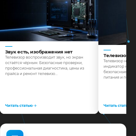
Звук есть, изображения нет
Телевизор н
Телевизор воспроизводит звук, но экран
Телевизор не реа
остаётся чёрным. Безопасные проверки,
индикатор не го
профессиональная диагностика, цены из
безопасные пров
прайса и ремонт телевизо…
питания и поряд
Читать статью
Читать статью