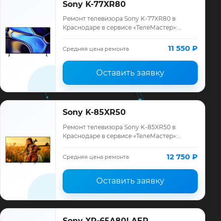
Sony K-77XR80
Ремонт телевизора Sony K-77XR80 в
Краснодаре в сервисе «ТелеМастер»:
диагностика модели Sony, смета до
ремонта, запчасти и гарантия до 12
11 550 ₽
Средняя цена ремонта
месяцев.
Оставить заявку
Sony K-85XR50
Ремонт телевизора Sony K-85XR50 в
Краснодаре в сервисе «ТелеМастер»:
диагностика модели Sony, смета до
ремонта, запчасти и гарантия до 12
12 750 ₽
Средняя цена ремонта
месяцев.
Оставить заявку
Sony XR-65A80LAEP