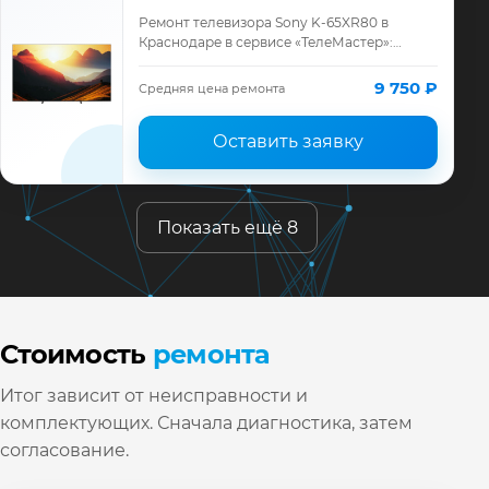
Ремонт телевизора Sony K-65XR80 в
Краснодаре в сервисе «ТелеМастер»:
диагностика модели Sony, смета до
ремонта, запчасти и гарантия до 12
9 750 ₽
Средняя цена ремонта
месяцев.
Оставить заявку
Показать ещё 8
Стоимость
ремонта
Итог зависит от неисправности и
комплектующих. Сначала диагностика, затем
согласование.