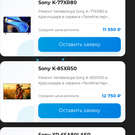
Sony K-77XR80
Ремонт телевизора Sony K-77XR80 в
Краснодаре в сервисе «ТелеМастер»:
диагностика модели Sony, смета до
ремонта, запчасти и гарантия до 12
11 550 ₽
Средняя цена ремонта
месяцев.
Оставить заявку
Sony K-85XR50
Ремонт телевизора Sony K-85XR50 в
Краснодаре в сервисе «ТелеМастер»:
диагностика модели Sony, смета до
ремонта, запчасти и гарантия до 12
12 750 ₽
Средняя цена ремонта
месяцев.
Оставить заявку
Sony XR-65A80LAEP