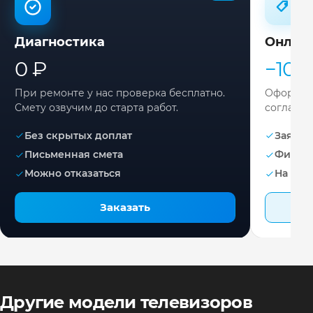
Диагностика
Онлай
0 ₽
−10%
При ремонте у нас проверка бесплатно.
Оформите
Смету озвучим до старта работ.
согласов
Без скрытых доплат
Заявка 
Письменная смета
Фикса
Можно отказаться
На раб
Заказать
Другие модели телевизоров