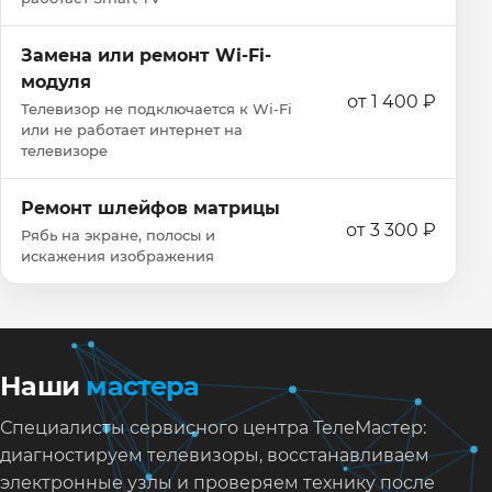
Замена или ремонт Wi‑Fi-
модуля
от 1 400 ₽
Телевизор не подключается к Wi‑Fi
или не работает интернет на
телевизоре
Ремонт шлейфов матрицы
от 3 300 ₽
Рябь на экране, полосы и
искажения изображения
Наши
мастера
Специалисты сервисного центра ТелеМастер:
диагностируем телевизоры, восстанавливаем
электронные узлы и проверяем технику после