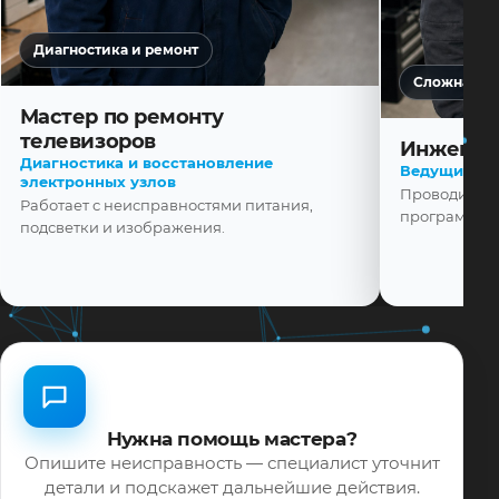
Диагностика и ремонт
Сложная ди
Мастер по ремонту
телевизоров
Инженер
Диагностика и восстановление
Ведущий ма
электронных узлов
Проводит диа
Работает с неисправностями питания,
программной
подсветки и изображения.
Нужна помощь мастера?
Опишите неисправность — специалист уточнит
детали и подскажет дальнейшие действия.