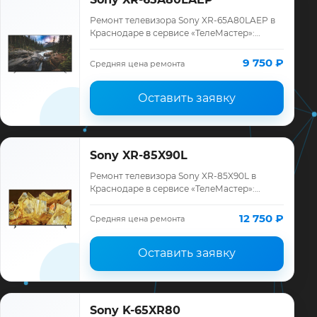
Ремонт телевизора Sony XR-65A80LAEP в
Краснодаре в сервисе «ТелеМастер»:
диагностика модели Sony, смета до
ремонта, запчасти и гарантия до 12
9 750 ₽
Средняя цена ремонта
месяцев.
Оставить заявку
Sony XR-85X90L
Ремонт телевизора Sony XR-85X90L в
Краснодаре в сервисе «ТелеМастер»:
диагностика модели Sony, смета до
ремонта, запчасти и гарантия до 12
12 750 ₽
Средняя цена ремонта
месяцев.
Оставить заявку
Sony K-65XR80