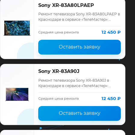
Sony XR-83A80LPAEP
Ремонт телевизора Sony XR-83A80LPAEP в
Краснодаре в сервисе «ТелеМастер»:
диагностика модели Sony, смета до
ремонта, запчасти и гарантия до 12
12 450 ₽
Средняя цена ремонта
месяцев.
Оставить заявку
Sony XR-83A90J
Ремонт телевизора Sony XR-83A90J в
Краснодаре в сервисе «ТелеМастер»:
диагностика модели Sony, смета до
ремонта, запчасти и гарантия до 12
12 450 ₽
Средняя цена ремонта
месяцев.
Оставить заявку