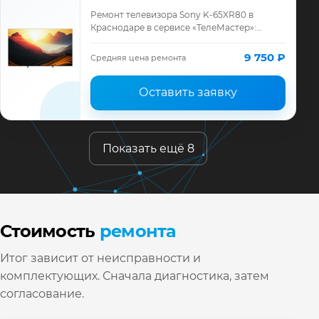
Ремонт телевизора Sony K-65XR80 в
Краснодаре в сервисе «ТелеМастер»:
диагностика модели Sony, смета до
ремонта, запчасти и гарантия до 12
9 750 ₽
Средняя цена ремонта
месяцев.
Оставить заявку
Показать ещё 8
Стоимость
ремонта
Итог зависит от неисправности и
комплектующих. Сначала диагностика, затем
согласование.