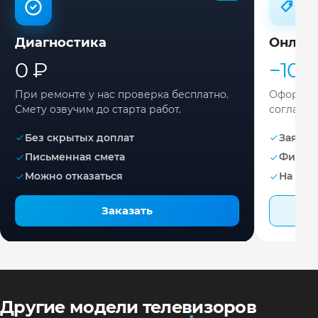
Диагностика
Онлай
0 ₽
−10%
При ремонте у нас проверка бесплатно.
Оформите
Смету озвучим до старта работ.
согласов
Без скрытых доплат
Заявка 
Письменная смета
Фикса
Можно отказаться
На раб
Заказать
Другие модели телевизоров