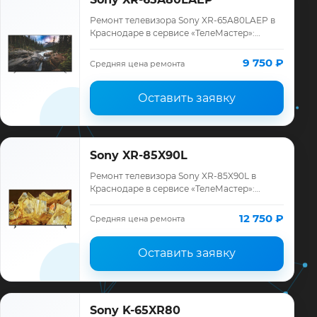
Ремонт телевизора Sony XR-65A80LAEP в
Краснодаре в сервисе «ТелеМастер»:
диагностика модели Sony, смета до
ремонта, запчасти и гарантия до 12
9 750 ₽
Средняя цена ремонта
месяцев.
Оставить заявку
Sony XR-85X90L
Ремонт телевизора Sony XR-85X90L в
Краснодаре в сервисе «ТелеМастер»:
диагностика модели Sony, смета до
ремонта, запчасти и гарантия до 12
12 750 ₽
Средняя цена ремонта
месяцев.
Оставить заявку
Sony K-65XR80