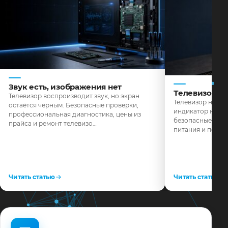
Звук есть, изображения нет
Телевизор н
Телевизор воспроизводит звук, но экран
Телевизор не реа
остаётся чёрным. Безопасные проверки,
индикатор не го
профессиональная диагностика, цены из
безопасные пров
прайса и ремонт телевизо…
питания и поряд
Читать статью
Читать статью