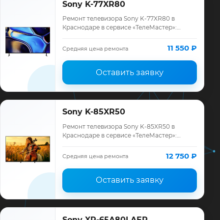
Sony K-77XR80
Ремонт телевизора Sony K-77XR80 в
Краснодаре в сервисе «ТелеМастер»:
диагностика модели Sony, смета до
ремонта, запчасти и гарантия до 12
11 550 ₽
Средняя цена ремонта
месяцев.
Оставить заявку
Sony K-85XR50
Ремонт телевизора Sony K-85XR50 в
Краснодаре в сервисе «ТелеМастер»:
диагностика модели Sony, смета до
ремонта, запчасти и гарантия до 12
12 750 ₽
Средняя цена ремонта
месяцев.
Оставить заявку
Sony XR-65A80LAEP