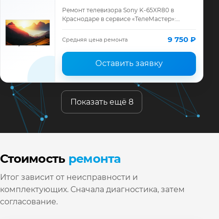
Ремонт телевизора Sony K-65XR80 в
Краснодаре в сервисе «ТелеМастер»:
диагностика модели Sony, смета до
ремонта, запчасти и гарантия до 12
9 750 ₽
Средняя цена ремонта
месяцев.
Оставить заявку
Показать ещё 8
Стоимость
ремонта
Итог зависит от неисправности и
комплектующих. Сначала диагностика, затем
согласование.