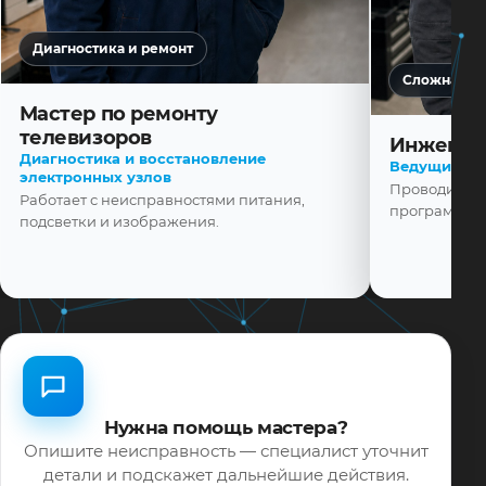
Диагностика и ремонт
Сложная ди
Мастер по ремонту
телевизоров
Инженер
Диагностика и восстановление
Ведущий ма
электронных узлов
Проводит диа
Работает с неисправностями питания,
программной
подсветки и изображения.
Нужна помощь мастера?
Опишите неисправность — специалист уточнит
детали и подскажет дальнейшие действия.