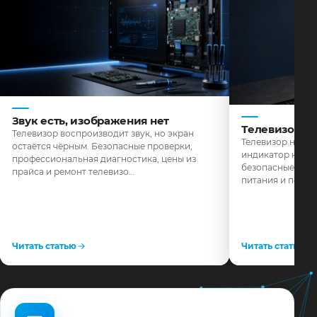
Звук есть, изображения нет
Телевизор н
Телевизор воспроизводит звук, но экран
Телевизор не реа
остаётся чёрным. Безопасные проверки,
индикатор не го
профессиональная диагностика, цены из
безопасные пров
прайса и ремонт телевизо…
питания и поряд
Читать статью
Читать статью