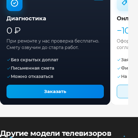
Диагностика
Онлай
0 ₽
−10%
При ремонте у нас проверка бесплатно.
Оформите
Смету озвучим до старта работ.
согласов
Без скрытых доплат
Заявка 
Письменная смета
Фикса
Можно отказаться
На раб
Заказать
Другие модели телевизоров