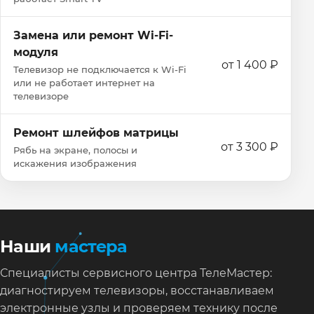
Замена или ремонт Wi‑Fi-
модуля
от 1 400 ₽
Телевизор не подключается к Wi‑Fi
или не работает интернет на
телевизоре
Ремонт шлейфов матрицы
от 3 300 ₽
Рябь на экране, полосы и
искажения изображения
Наши
мастера
Специалисты сервисного центра ТелеМастер:
диагностируем телевизоры, восстанавливаем
электронные узлы и проверяем технику после