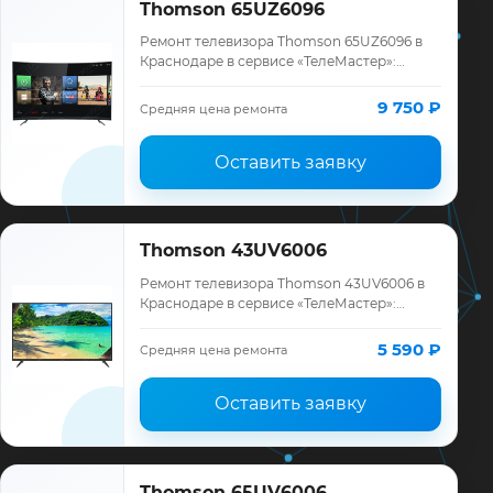
Thomson 65UZ6096
Ремонт телевизора Thomson 65UZ6096 в
Краснодаре в сервисе «ТелеМастер»:
диагностика модели Thomson, смета до
ремонта, запчасти и гарантия до 12
9 750 ₽
Средняя цена ремонта
месяцев.
Оставить заявку
Thomson 43UV6006
Ремонт телевизора Thomson 43UV6006 в
Краснодаре в сервисе «ТелеМастер»:
диагностика модели Thomson, смета до
ремонта, запчасти и гарантия до 12
5 590 ₽
Средняя цена ремонта
месяцев.
Оставить заявку
Thomson 65UV6006