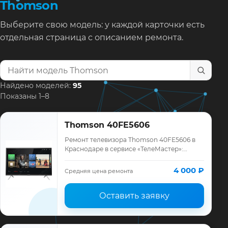
Thomson
Выберите свою модель: у каждой карточки есть
отдельная страница с описанием ремонта.
Найти модель телевизора
Найдено моделей:
95
Показаны 1–8
Thomson 40FE5606
Ремонт телевизора Thomson 40FE5606 в
Краснодаре в сервисе «ТелеМастер»:
диагностика модели Thomson, смета до
ремонта, запчасти и гарантия до 12
4 000 ₽
Средняя цена ремонта
месяцев.
Оставить заявку