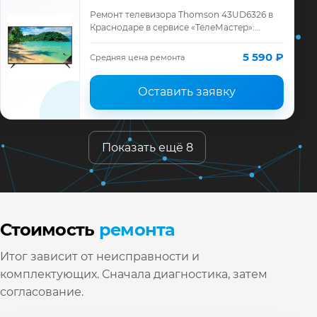
Ремонт телевизора Thomson 43UD6326 в
Краснодаре в сервисе «ТелеМастер»:
диагностика модели Thomson, смета до
ремонта, запчасти и гарантия до 12
5 590 ₽
Средняя цена ремонта
месяцев.
Оставить заявку
Показать ещё 8
Стоимость
ремонта
Итог зависит от неисправности и
комплектующих. Сначала диагностика, затем
согласование.