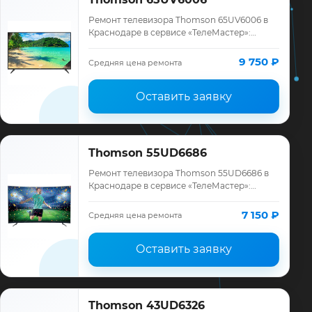
Ремонт телевизора Thomson 65UV6006 в
Краснодаре в сервисе «ТелеМастер»:
диагностика модели Thomson, смета до
ремонта, запчасти и гарантия до 12
9 750 ₽
Средняя цена ремонта
месяцев.
Оставить заявку
Thomson 55UD6686
Ремонт телевизора Thomson 55UD6686 в
Краснодаре в сервисе «ТелеМастер»:
диагностика модели Thomson, смета до
ремонта, запчасти и гарантия до 12
7 150 ₽
Средняя цена ремонта
месяцев.
Оставить заявку
Thomson 43UD6326