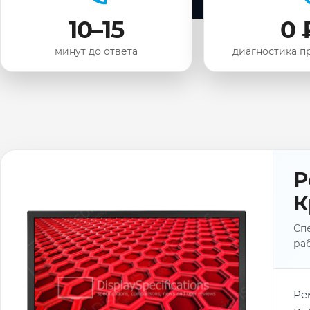
10–15
0 
минут до ответа
диагностика п
Р
К
Спе
раб
Ре