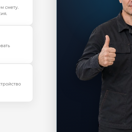
м смету.
ия.
овать
стройство