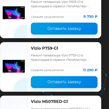
Ремонт телевизора Vizio P659-G1 в
Краснодаре в сервисе «ТелеМастер»:
диагностика модели Vizio, смета до
ремонта, запчасти и гарантия до 12
9 750 ₽
Средняя цена ремонта
месяцев.
Оставить заявку
Vizio P759-G1
Ремонт телевизора Vizio P759-G1 в
Краснодаре в сервисе «ТелеМастер»:
диагностика модели Vizio, смета до
ремонта, запчасти и гарантия до 12
11 250 ₽
Средняя цена ремонта
месяцев.
Оставить заявку
Vizio M507RED-G1
Ремонт телевизора Vizio M507RED-G1 в