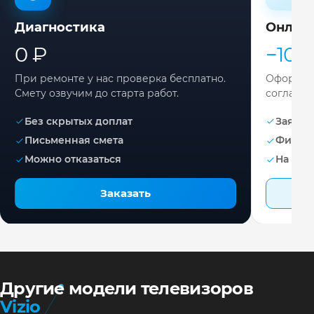
Диагностика
Онлай
0 ₽
−10%
При ремонте у нас проверка бесплатно.
Оформите
Смету озвучим до старта работ.
согласов
Без скрытых доплат
Заявка 
Письменная смета
Фикса
Можно отказаться
На раб
Заказать
Другие модели телевизоров
Vizio