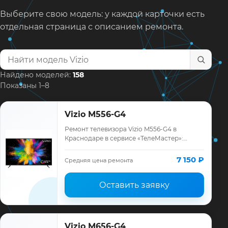
Выберите свою модель: у каждой карточки есть
отдельная страница с описанием ремонта.
Найти модель телевизора
Найдено моделей:
158
Показаны 1–8
Vizio M556-G4
Ремонт телевизора Vizio M556-G4 в
Краснодаре в сервисе «ТелеМастер»:
диагностика модели Vizio, смета до
ремонта, запчасти и гарантия до 12
7 150 ₽
Средняя цена ремонта
месяцев.
Оставить заявку
Vizio M656-G4