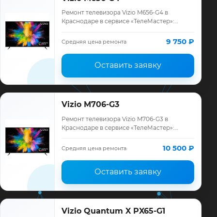
Ремонт телевизора Vizio M656-G4 в
Краснодаре в сервисе «ТелеМастер»:
диагностика модели Vizio, смета до
ремонта, запчасти и гарантия до 12
9 750 ₽
Средняя цена ремонта
месяцев.
Оставить заявку
Vizio M706-G3
Ремонт телевизора Vizio M706-G3 в
Краснодаре в сервисе «ТелеМастер»:
диагностика модели Vizio, смета до
ремонта, запчасти и гарантия до 12
10 500 ₽
Средняя цена ремонта
месяцев.
Оставить заявку
Vizio Quantum X PX65-G1