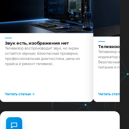
Звук есть, изображения нет
Телевизор н
Телевизор воспроизводит звук, но экран
Телевизор не реа
остаётся чёрным. Безопасные проверки,
индикатор не го
профессиональная диагностика, цены из
безопасные пров
прайса и ремонт телевизо…
питания и поряд
Читать статью
Читать статью