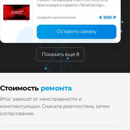
Краснодаре в сервисе «ТелеМастер»:
диагностика модели Vizio, смета до
ремонта, запчасти и гарантия до 12
6 500 ₽
Средняя цена ремонта
месяцев.
Оставить заявку
Показать ещё 8
Стоимость
ремонта
Итог зависит от неисправности и
комплектующих. Сначала диагностика, затем
согласование.