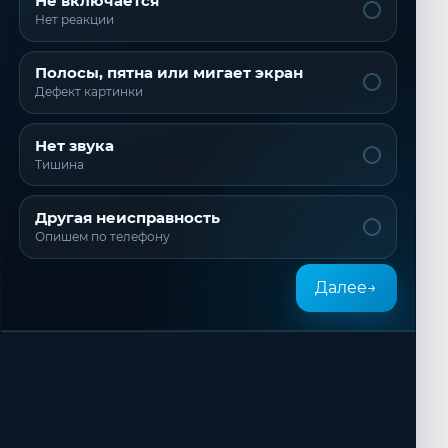
Не включается
Нет реакции
Полосы, пятна или мигает экран
Дефект картинки
Нет звука
Тишина
Другая неисправность
Опишем по телефону
Далее
→