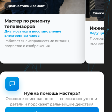
Диагностика и ремонт
Сложная ди
Мастер по ремонту
телевизоров
Инженер
Диагностика и восстановление
Ведущий ма
электронных узлов
Проводит диа
Работает с неисправностями питания,
программной
подсветки и изображения.
Нужна помощь мастера?
Опишите неисправность — специалист уточнит
детали и подскажет дальнейшие действия.