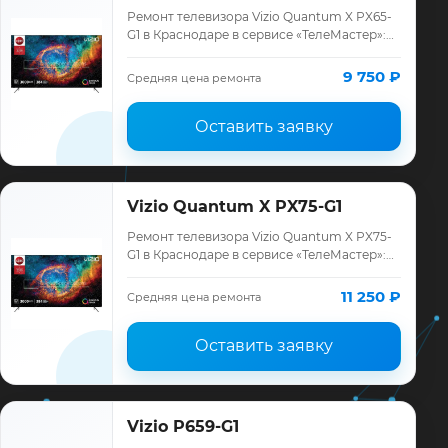
Ремонт телевизора Vizio Quantum X PX65-
G1 в Краснодаре в сервисе «ТелеМастер»:
диагностика модели Vizio, смета до
ремонта, запчасти и гарантия до 12 месяц…
9 750 ₽
Средняя цена ремонта
Оставить заявку
Vizio Quantum X PX75-G1
Ремонт телевизора Vizio Quantum X PX75-
G1 в Краснодаре в сервисе «ТелеМастер»:
диагностика модели Vizio, смета до
ремонта, запчасти и гарантия до 12 месяц…
11 250 ₽
Средняя цена ремонта
Оставить заявку
Vizio P659-G1