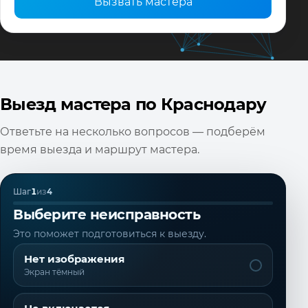
Вызвать мастера
Выезд мастера по Краснодару
Ответьте на несколько вопросов — подберём
время выезда и маршрут мастера.
Шаг
1
из
4
Выберите неисправность
Это поможет подготовиться к выезду.
Нет изображения
Экран тёмный