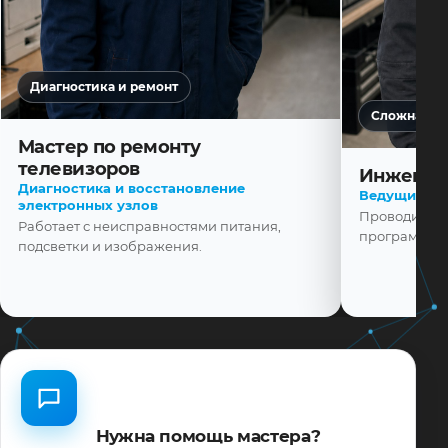
Диагностика и ремонт
Сложная ди
Мастер по ремонту
телевизоров
Инженер
Диагностика и восстановление
Ведущий ма
электронных узлов
Проводит диа
Работает с неисправностями питания,
программной
подсветки и изображения.
Нужна помощь мастера?