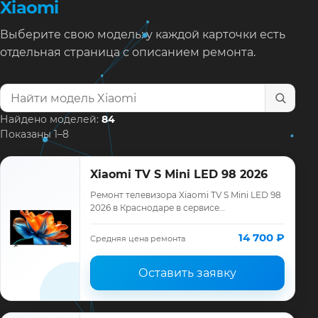
Xiaomi
Выберите свою модель: у каждой карточки есть
отдельная страница с описанием ремонта.
Найти модель телевизора
Найдено моделей:
84
Показаны 1–8
Xiaomi TV S Mini LED 98 2026
Ремонт телевизора Xiaomi TV S Mini LED 98
2026 в Краснодаре в сервисе
«ТелеМастер»: диагностика модели Xiaomi,
смета до ремонта, запчасти и гарантия до
14 700 ₽
Средняя цена ремонта
12…
Оставить заявку