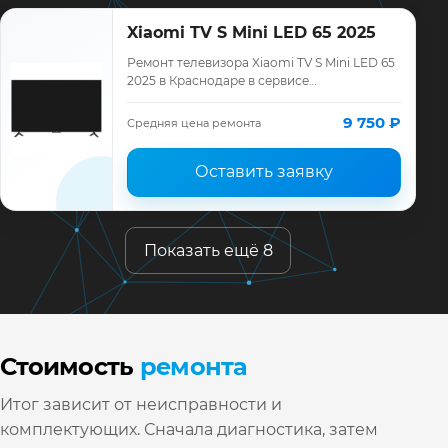
Xiaomi TV S Mini LED 65 2025
Ремонт телевизора Xiaomi TV S Mini LED 65
2025 в Краснодаре в сервисе
«ТелеМастер»: диагностика модели Xiaomi,
смета до ремонта, запчасти и гарантия до
9 750 ₽
Средняя цена ремонта
12…
Оставить заявку
Показать ещё 8
Стоимость
ремонта
Итог зависит от неисправности и
комплектующих. Сначала диагностика, затем