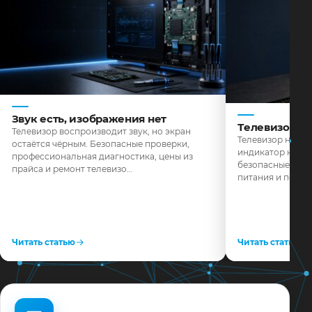
Звук есть, изображения нет
Телевизор н
Телевизор воспроизводит звук, но экран
Телевизор не реа
остаётся чёрным. Безопасные проверки,
индикатор не го
профессиональная диагностика, цены из
безопасные пров
прайса и ремонт телевизо…
питания и поряд
Читать статью
Читать статью