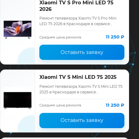
Xiaomi TV S Pro Mini LED 75
2026
Ремонт телевизора Xiaomi TV S Pro Mini
LED 75 2026 в Краснодаре в сервисе
«ТелеМастер»: диагностика модели Xiaomi,
смета до ремонта, запчасти и гарантия д…
11 250 ₽
Средняя цена ремонта
Оставить заявку
Xiaomi TV S Mini LED 75 2025
Ремонт телевизора Xiaomi TV S Mini LED 75
2025 в Краснодаре в сервисе
«ТелеМастер»: диагностика модели Xiaomi,
смета до ремонта, запчасти и гарантия до
11 250 ₽
Средняя цена ремонта
12…
Оставить заявку