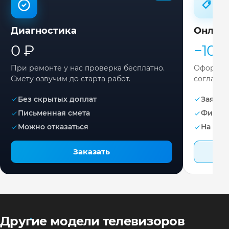
Диагностика
Онлай
0 ₽
−10%
При ремонте у нас проверка бесплатно.
Оформите
Смету озвучим до старта работ.
согласов
Без скрытых доплат
Заявка 
Письменная смета
Фикса
Можно отказаться
На раб
Заказать
Другие модели телевизоров