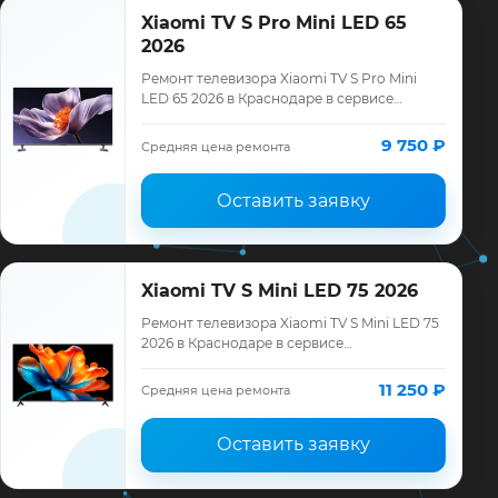
Xiaomi TV S Pro Mini LED 65
2026
Ремонт телевизора Xiaomi TV S Pro Mini
LED 65 2026 в Краснодаре в сервисе
«ТелеМастер»: диагностика модели Xiaomi,
смета до ремонта, запчасти и гарантия д…
9 750 ₽
Средняя цена ремонта
Оставить заявку
Xiaomi TV S Mini LED 75 2026
Ремонт телевизора Xiaomi TV S Mini LED 75
2026 в Краснодаре в сервисе
«ТелеМастер»: диагностика модели Xiaomi,
смета до ремонта, запчасти и гарантия до
11 250 ₽
Средняя цена ремонта
12…
Оставить заявку