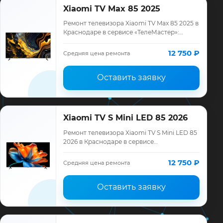
Xiaomi TV Max 85 2025
Ремонт телевизора Xiaomi TV Max 85 2025 в
Краснодаре в сервисе «ТелеМастер»:
диагностика модели Xiaomi, смета до
ремонта, запчасти и гарантия до 12
12 750 ₽
Средняя цена ремонта
месяце…
Оставить заявку
Xiaomi TV S Mini LED 85 2026
Ремонт телевизора Xiaomi TV S Mini LED 85
2026 в Краснодаре в сервисе
«ТелеМастер»: диагностика модели Xiaomi,
смета до ремонта, запчасти и гарантия до
12 750 ₽
Средняя цена ремонта
12…
Оставить заявку