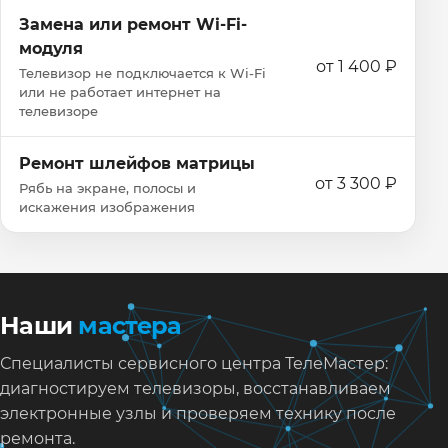
Замена или ремонт Wi‑Fi-
модуля
от 1 400 ₽
Телевизор не подключается к Wi‑Fi
или не работает интернет на
телевизоре
Ремонт шлейфов матрицы
от 3 300 ₽
Рябь на экране, полосы и
искажения изображения
Наши
мастера
Специалисты сервисного центра ТелеМастер:
диагностируем телевизоры, восстанавливаем
электронные узлы и проверяем технику после
ремонта.