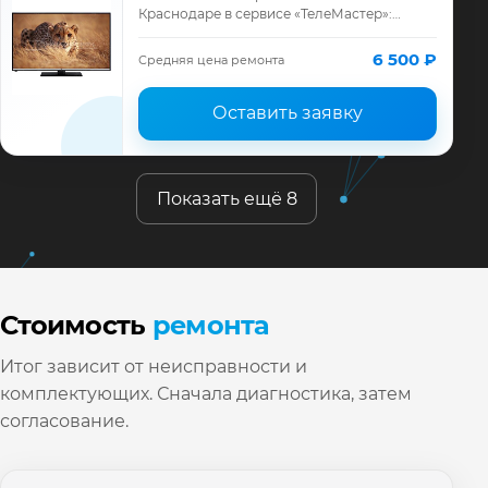
Краснодаре в сервисе «ТелеМастер»:
диагностика модели JVC, смета до
ремонта, запчасти и гарантия до 12
6 500 ₽
Средняя цена ремонта
месяцев.
Оставить заявку
Показать ещё 8
Стоимость
ремонта
Итог зависит от неисправности и
комплектующих. Сначала диагностика, затем
согласование.