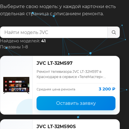
Выберите свою модель: у каждой карточки есть
отдельная страница с описанием ремонта.
Найти модель телевизора
Найдено моделей:
41
Показаны 1–8
JVC LT-32M597
Ремонт телевизора JVC LT-32M597 в
Краснодаре в сервисе «ТелеМастер»:
диагностика модели JVC, смета до
ремонта, запчасти и гарантия до 12
3 200 ₽
Средняя цена ремонта
месяцев.
Оставить заявку
JVC LT-32M590S