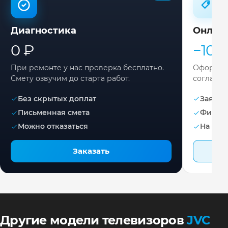
Диагностика
Онлай
0 ₽
−10%
При ремонте у нас проверка бесплатно.
Оформите
Смету озвучим до старта работ.
согласов
Без скрытых доплат
Заявка 
Письменная смета
Фикса
Можно отказаться
На раб
Заказать
Другие модели телевизоров
JVC