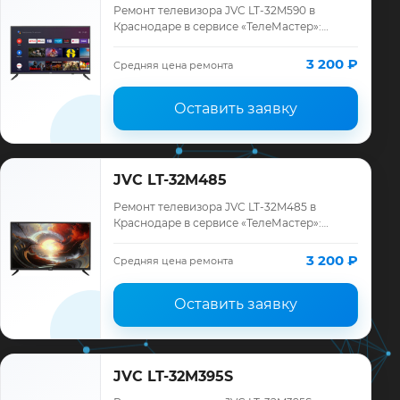
Ремонт телевизора JVC LT-32M590 в
Краснодаре в сервисе «ТелеМастер»:
диагностика модели JVC, смета до
ремонта, запчасти и гарантия до 12
3 200 ₽
Средняя цена ремонта
месяцев.
Оставить заявку
JVC LT-32M485
Ремонт телевизора JVC LT-32M485 в
Краснодаре в сервисе «ТелеМастер»:
диагностика модели JVC, смета до
ремонта, запчасти и гарантия до 12
3 200 ₽
Средняя цена ремонта
месяцев.
Оставить заявку
JVC LT-32M395S