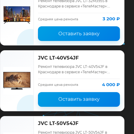
Ремонт телевизора JVC LT-32M395S в
Краснодаре в сервисе «ТелеМастер»:
диагностика модели JVC, смета до
ремонта, запчасти и гарантия до 12
3 200 ₽
Средняя цена ремонта
месяцев.
Оставить заявку
JVC LT-40V54JF
Ремонт телевизора JVC LT-40V54JF в
Краснодаре в сервисе «ТелеМастер»:
диагностика модели JVC, смета до
ремонта, запчасти и гарантия до 12
4 000 ₽
Средняя цена ремонта
месяцев.
Оставить заявку
JVC LT-50V54JF
Ремонт телевизора JVC LT-50V54JF в