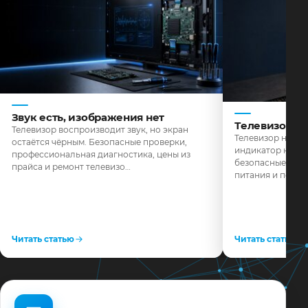
Звук есть, изображения нет
Телевизор н
Телевизор воспроизводит звук, но экран
Телевизор не реа
остаётся чёрным. Безопасные проверки,
индикатор не го
профессиональная диагностика, цены из
безопасные пров
прайса и ремонт телевизо…
питания и поряд
Читать статью
Читать статью