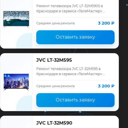
Ремонт телевизора JVC LT-32M590S в
Краснодаре в сервисе «ТелеМастер»:
диагностика модели JVC, смета до
ремонта, запчасти и гарантия до 12
3 200 ₽
Средняя цена ремонта
месяцев.
Оставить заявку
JVC LT-32M595
Ремонт телевизора JVC LT-32M595 в
Краснодаре в сервисе «ТелеМастер»:
диагностика модели JVC, смета до
ремонта, запчасти и гарантия до 12
3 200 ₽
Средняя цена ремонта
месяцев.
Оставить заявку
JVC LT-32M590