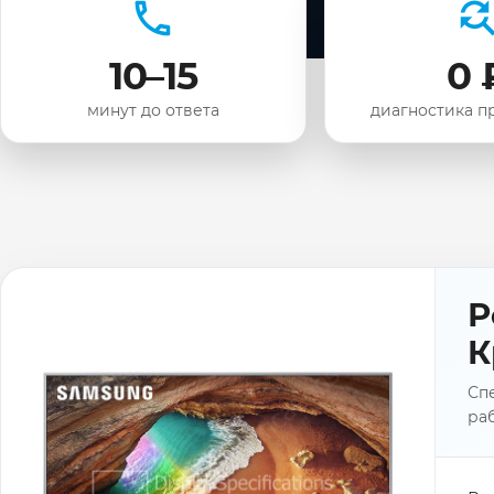
10–15
0 
минут до ответа
диагностика п
Р
К
Сп
раб