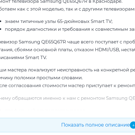
монт телевизора Samsung QE65Q67R в Краснодаре.
ботаем как с этой моделью, так и с другими телевизора
знаем типичные узлы 65-дюймовых Smart TV;
порядок диагностики и требования к совместимым за
левизор Samsung QE65Q67R чаще всего поступает с про
тания, сбоями основной платы, отказом HDMI/USB, неста
висаниями Smart TV.
ши мастера локализуют неисправность на конкретной р
ичину поломки простыми словами.
сле согласования стоимости мастер приступает к ремонт
чему обращаются именно к нам с ремонтом Samsung QE
профильный ремонт телевизоров;
опыт по бренду Samsung;
Показать полное описание
↓
прозрачная смета до начала работ;
подбор проверенных комплектующих.