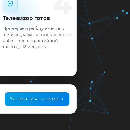
4
Телевизор готов
Проверяем работу вместе с
вами, выдаём акт выполненных
работ, чек и гарантийный
талон до 12 месяцев.
Записаться на ремонт