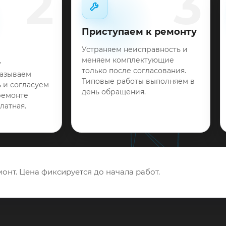
2
3
Приступаем к ремонту
Устраняем неисправность и
меняем комплектующие
у
только после согласования.
называем
Типовые работы выполняем в
 и согласуем
день обращения.
ремонте
латная.
онт. Цена фиксируется до начала работ.