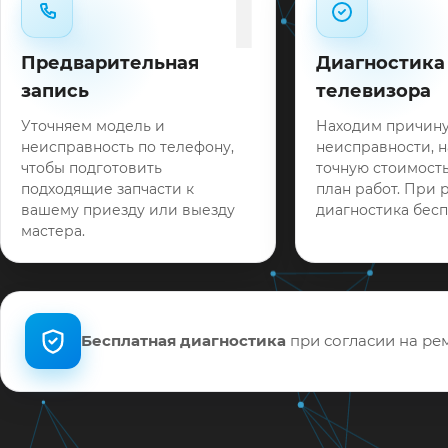
1
Предварительная
Диагностика
запись
телевизора
Уточняем модель и
Находим причин
неисправность по телефону,
неисправности, 
чтобы подготовить
точную стоимость
подходящие запчасти к
план работ. При 
вашему приезду или выезду
диагностика бесп
мастера.
Бесплатная диагностика
при согласии на рем