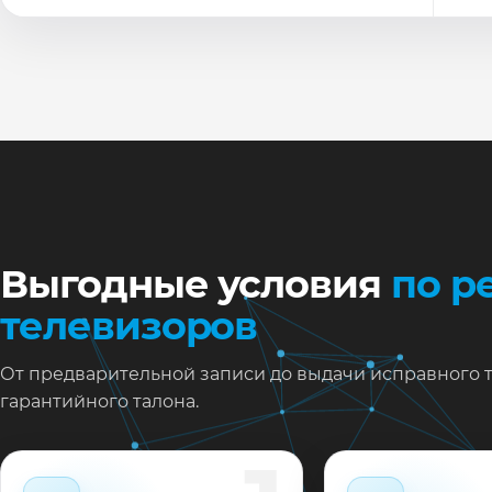
По
Ти
Ну
Ос
за
На
Выгодные условия
по р
телевизоров
От предварительной записи до выдачи исправного 
гарантийного талона.