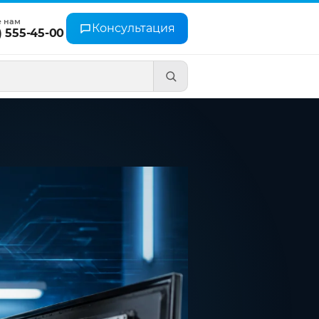
е нам
Консультация
) 555-45-00