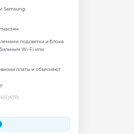
ми Samsung:
пчастям.
блемами подсветки и блока
бильным Wi-Fi или
евизии платы и объясняют
у.
65Q67R: