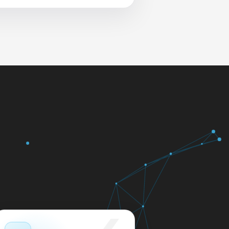
 и сеть перед выдачей.
яем в день обращения.
кажем ориентир по сроку и
м.
12 месяцев.