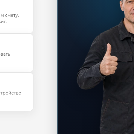
м смету.
ия.
овать
стройство