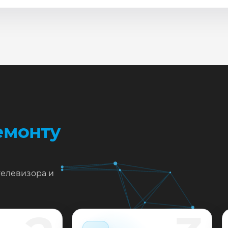
сле ремонта мастер проверяет изображение, звук, порты
повые неисправности при наличии деталей часто устран
жен ремонт Samsung QE65Q67R в Краснодаре?
тавьте заявку или позвоните: укажите симптомы — подс
пишем на диагностику в мастерской или с выездом на до
 выполненные работы выдаём документы и гарантию до 
емонту
телевизора и