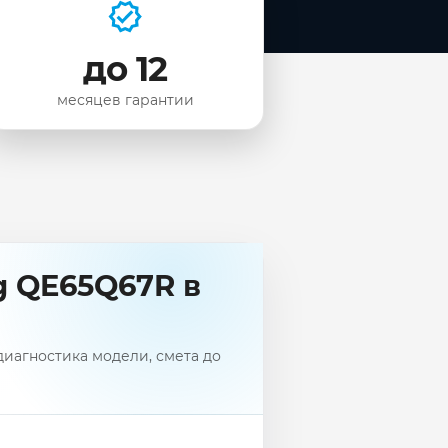
до 12
месяцев гарантии
g QE65Q67R в
иагностика модели, смета до