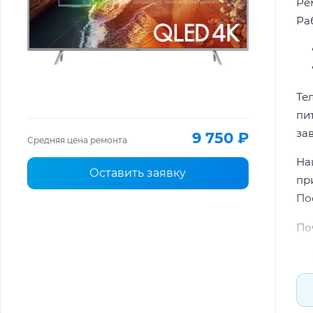
Ре
Ра
Те
пи
за
9 750 ₽
Средняя цена ремонта
На
Оставить заявку
пр
По
По