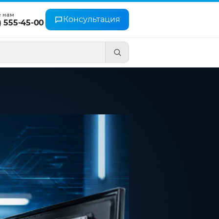
е нам
Консультация
) 555-45-00