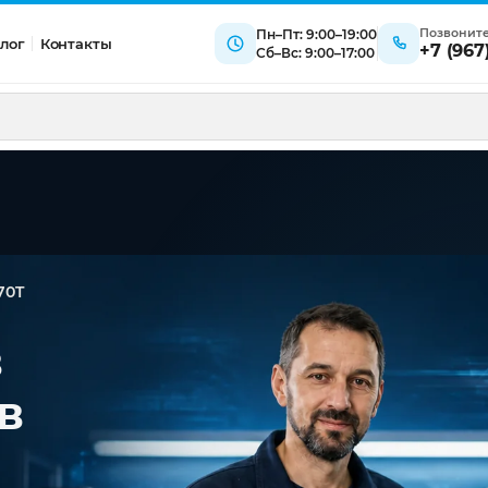
Позвонит
Пн–Пт: 9:00–19:00
лог
Контакты
+7 (967
Сб–Вс: 9:00–17:00
70T
в
в