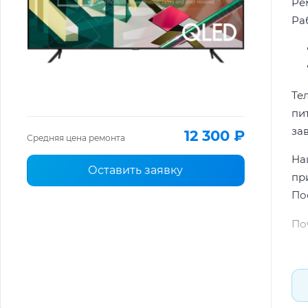
Ре
Ра
Те
пи
за
12 300 ₽
Средняя цена ремонта
На
Оставить заявку
пр
По
По