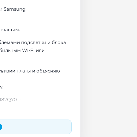
ми Samsung:
пчастям.
блемами подсветки и блока
бильным Wi-Fi или
евизии платы и объясняют
у.
N82Q70T: