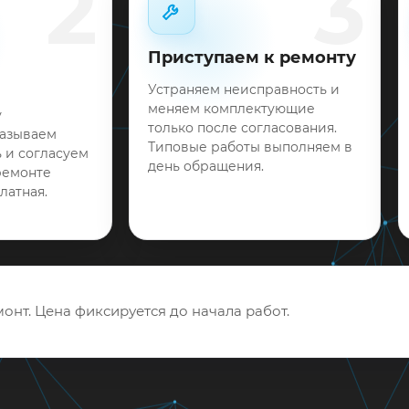
2
3
Приступаем к ремонту
Устраняем неисправность и
меняем комплектующие
у
только после согласования.
называем
Типовые работы выполняем в
 и согласуем
день обращения.
ремонте
латная.
онт. Цена фиксируется до начала работ.