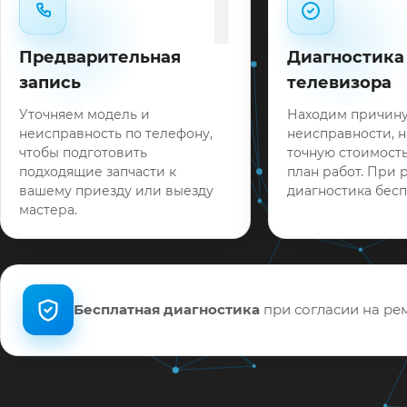
1
Предварительная
Диагностика
запись
телевизора
Уточняем модель и
Находим причин
неисправность по телефону,
неисправности, 
чтобы подготовить
точную стоимость
подходящие запчасти к
план работ. При 
вашему приезду или выезду
диагностика бесп
мастера.
Бесплатная диагностика
при согласии на рем