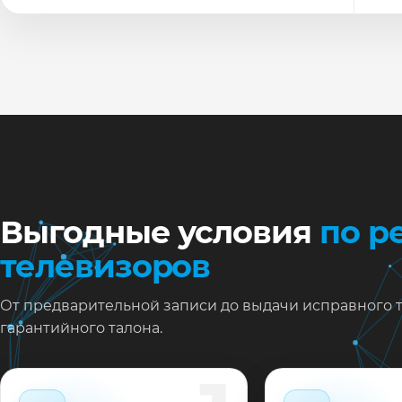
По
Ти
Ну
Ос
за
На
Выгодные условия
по р
телевизоров
От предварительной записи до выдачи исправного 
гарантийного талона.