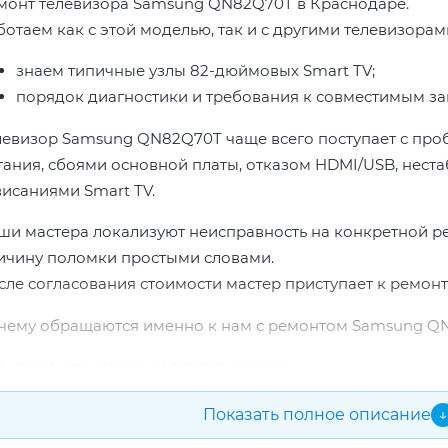
монт телевизора Samsung QN82Q70T в Краснодаре.
ботаем как с этой моделью, так и с другими телевизора
знаем типичные узлы 82-дюймовых Smart TV;
порядок диагностики и требования к совместимым за
левизор Samsung QN82Q70T чаще всего поступает с про
тания, сбоями основной платы, отказом HDMI/USB, неста
висаниями Smart TV.
ши мастера локализуют неисправность на конкретной р
ичину поломки простыми словами.
сле согласования стоимости мастер приступает к ремонт
чему обращаются именно к нам с ремонтом Samsung Q
профильный ремонт телевизоров;
опыт по бренду Samsung;
Показать полное описание
↓
прозрачная смета до начала работ;
подбор проверенных комплектующих.