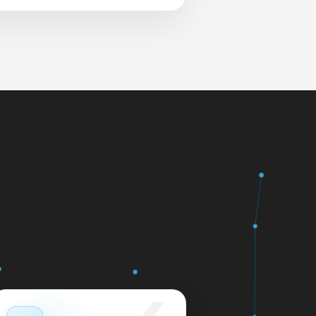
 и сеть перед выдачей.
яем в день обращения.
кажем ориентир по сроку и
м.
12 месяцев.