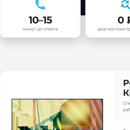
10–15
0 
минут до ответа
диагностика п
Р
К
Сп
раб