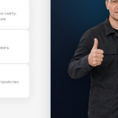
м смету.
ия.
овать
стройство