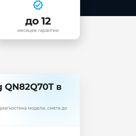
до 12
месяцев гарантии
g QN82Q70T в
иагностика модели, смета до