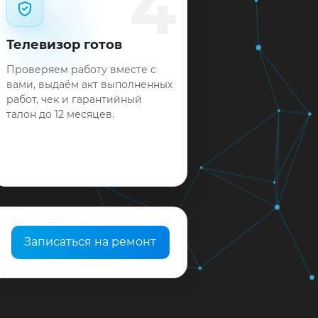
4
Телевизор готов
Проверяем работу вместе с
вами, выдаём акт выполненных
работ, чек и гарантийный
талон до 12 месяцев.
Записаться на ремонт