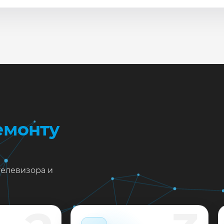
сле ремонта мастер проверяет изображение, звук, порты
повые неисправности при наличии деталей часто устран
жен ремонт Samsung QN82Q70T в Краснодаре?
тавьте заявку или позвоните: укажите симптомы — подс
пишем на диагностику в мастерской или с выездом на до
 выполненные работы выдаём документы и гарантию до 
емонту
телевизора и