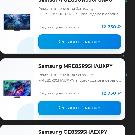
Ремонт телевизора Samsung
QE85QN990FUXRU в Краснодаре в сервисе
«ТелеМастер»: диагностика модели
Samsung, смета до ремонта, запчасти и
12 750 ₽
Средняя цена ремонта
гарантия до 12 меся…
Оставить заявку
Samsung MRE85R95HAUXPY
Ремонт телевизора Samsung
MRE85R95HAUXPY в Краснодаре в сервисе
«ТелеМастер»: диагностика модели
Samsung, смета до ремонта, запчасти и
12 750 ₽
Средняя цена ремонта
гарантия до 12 меся…
Оставить заявку
Samsung QE83S95HAEXPY