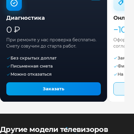
Диагностика
Онлай
0 ₽
−10%
При ремонте у нас проверка бесплатно.
Оформите
Смету озвучим до старта работ.
согласов
Без скрытых доплат
Заявка 
Письменная смета
Фикса
Можно отказаться
На раб
Заказать
Другие модели телевизоров