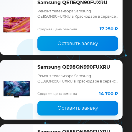
Samsung QE115QN90FUXRU
Ремонт телевизора Samsung
QE115QN90FUXRU в Краснодаре в сервисе
«ТелеМастер»: диагностика модели
Samsung, смета до ремонта, запчасти и
17 250 ₽
Средняя цена ремонта
гарантия до 12 меся…
Оставить заявку
Samsung QE98QN990FUXRU
Ремонт телевизора Samsung
QE98QN990FUXRU в Краснодаре в сервисе
«ТелеМастер»: диагностика модели
Samsung, смета до ремонта, запчасти и
14 700 ₽
Средняя цена ремонта
гарантия до 12 меся…
Оставить заявку
Samsung QE85QN990FUXRU