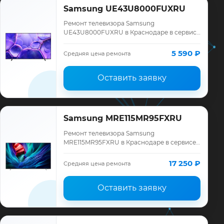
Samsung UE43U8000FUXRU
Ремонт телевизора Samsung
UE43U8000FUXRU в Краснодаре в сервисе
«ТелеМастер»: диагностика модели
Samsung, смета до ремонта, запчасти и
5 590 ₽
Средняя цена ремонта
гарантия до 12 меся…
Оставить заявку
Samsung MRE115MR95FXRU
Ремонт телевизора Samsung
MRE115MR95FXRU в Краснодаре в сервисе
«ТелеМастер»: диагностика модели
Samsung, смета до ремонта, запчасти и
17 250 ₽
Средняя цена ремонта
гарантия до 12 меся…
Оставить заявку