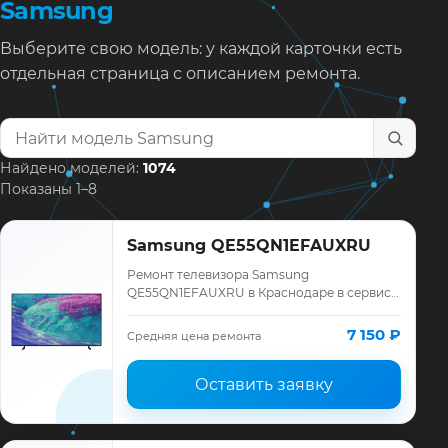
Samsung
Выберите свою модель: у каждой карточки есть
отдельная страница с описанием ремонта.
Найти модель телевизора
Найдено моделей:
1074
Показаны 1–8
Samsung QE55QN1EFAUXRU
Ремонт телевизора Samsung
QE55QN1EFAUXRU в Краснодаре в сервисе
«ТелеМастер»: диагностика модели
Samsung, смета до ремонта, запчасти и
7 150 ₽
Средняя цена ремонта
гарантия до 12 меся…
Оставить заявку