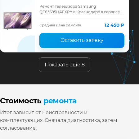
Ремонт телевизора Samsung
QE83S95HAEXPY в Краснодаре в сервисе
«ТелеМастер»: диагностика модели
Samsung, смета до ремонта, запчасти и
12 450 ₽
Средняя цена ремонта
гарантия до 12 месяц…
Оставить заявку
Показать ещё 8
Стоимость
ремонта
Итог зависит от неисправности и
комплектующих. Сначала диагностика, затем
согласование.