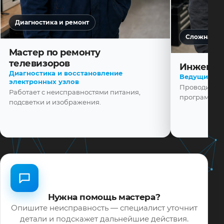
Диагностика и ремонт
Сложная ди
Мастер по ремонту
телевизоров
Инженер
Диагностика и восстановление
Ведущий ма
электронных узлов
Проводит диа
Работает с неисправностями питания,
программной
подсветки и изображения.
Нужна помощь мастера?
Опишите неисправность — специалист уточнит
детали и подскажет дальнейшие действия.