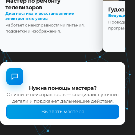
Мастер по ремонту
телевизоров
Гудовщик
Диагностика и восстановление
Ведущий ма
электронных узлов
Проводит диа
Работает с неисправностями питания,
программной
подсветки и изображения.
Нужна помощь мастера?
Опишите неисправность — специалист уточнит
детали и подскажет дальнейшие действия.
Вызвать мастера