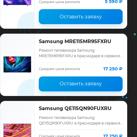
5 590 ₽
Средняя цена ремонта
гарантия до 12 меся…
Оставить заявку
Samsung MRE115MR95FXRU
Ремонт телевизора Samsung
MRE115MR95FXRU в Краснодаре в сервисе
«ТелеМастер»: диагностика модели
Samsung, смета до ремонта, запчасти и
17 250 ₽
Средняя цена ремонта
гарантия до 12 меся…
Оставить заявку
Samsung QE115QN90FUXRU
Ремонт телевизора Samsung
QE115QN90FUXRU в Краснодаре в сервисе
«ТелеМастер»: диагностика модели
Samsung, смета до ремонта, запчасти и
17 250 ₽
Средняя цена ремонта