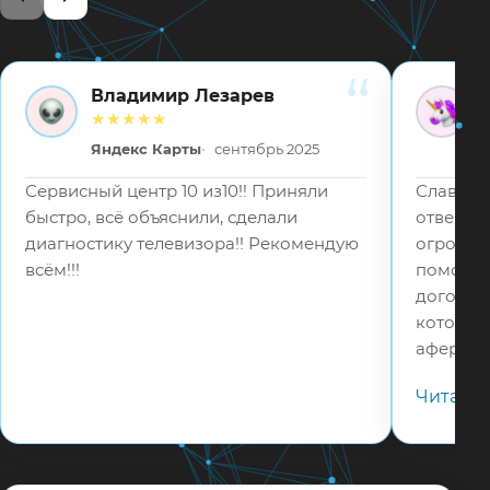
Владимир Лезарев
ВЛ
ВВ
★★★★★
Яндекс Карты
сентябрь 2025
Сервисный центр 10 из10!! Приняли
Слава Бо
быстро, всё объяснили, сделали
отвецтв
диагностику телевизора!! Рекомендую
огромное
всём!!!
помошь 
договор
которые
аферист
в 5 раз
Читать
телефону
адекват
соотвец
мастера