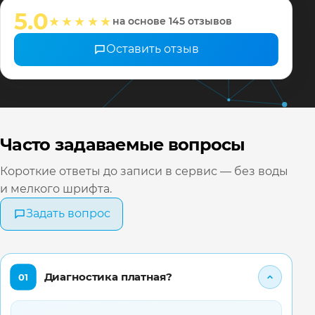
настрои
5.0
★★★★★
на основе 145 отзывов
❤️ Всех 
Оставить отзыв
Часто задаваемые вопросы
Короткие ответы до записи в сервис — без воды
и мелкого шрифта.
Задать вопрос
Диагностика платная?
01