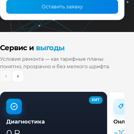
Оставить заявку
Сервис и
выгоды
Условия ремонта — как тарифные планы:
понятно, прозрачно и без мелкого шрифта.
ХИТ
Диагностика
Онлай
0 ₽
−10%