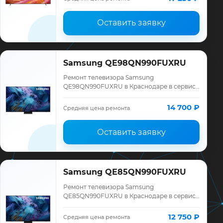
гарантия до 12 меся…
Оставить заявку
Samsung QE98QN990FUXRU
Ремонт телевизора Samsung
QE98QN990FUXRU в Краснодаре в сервисе
«ТелеМастер»: диагностика модели
Samsung, смета до ремонта, запчасти и
14 700 ₽
Средняя цена ремонта
гарантия до 12 меся…
Оставить заявку
Samsung QE85QN990FUXRU
Ремонт телевизора Samsung
QE85QN990FUXRU в Краснодаре в сервисе
«ТелеМастер»: диагностика модели
Samsung, смета до ремонта, запчасти и
12 750 ₽
Средняя цена ремонта
гарантия до 12 меся…