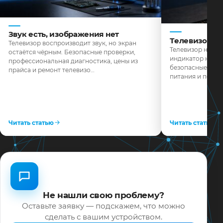
Звук есть, изображения нет
Телевизор н
Телевизор воспроизводит звук, но экран
Телевизор не реа
остаётся чёрным. Безопасные проверки,
индикатор не го
профессиональная диагностика, цены из
безопасные пров
прайса и ремонт телевизо…
питания и поряд
Читать статью
Читать статью
Не нашли свою проблему?
Оставьте заявку — подскажем, что можно
сделать с вашим устройством.