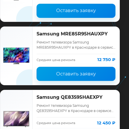
Оставить заявку
Samsung MRE85R95HAUXPY
Ремонт телевизора Samsung
MRE85R95HAUXPY в Краснодаре в сервисе
«ТелеМастер»: диагностика модели
Samsung, смета до ремонта, запчасти и
12 750 ₽
Средняя цена ремонта
гарантия до 12 меся…
Оставить заявку
Samsung QE83S95HAEXPY
Ремонт телевизора Samsung
QE83S95HAEXPY в Краснодаре в сервисе
«ТелеМастер»: диагностика модели
Samsung, смета до ремонта, запчасти и
12 450 ₽
Средняя цена ремонта
гарантия до 12 месяц…