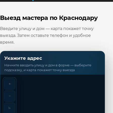
Выезд мастера по Краснодару
Введите улицу и дом — карта покажет точку
выезда. Затем оставьте телефон и удобное
время.
Укажите адрес
Начните вводить улицу и дом в форме — выберите
подсказку, и карта покажет точку выезда
+
−
1×