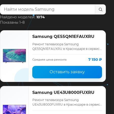
Найти модель телевизора
Найдено моделей:
1074
Показаны 1–8
Samsung QE55QN1EFAUXRU
Ремонт телевизора Samsung
QE55QN1EFAUXRU в Краснодаре в сервисе
«ТелеМастер»: диагностика модели
Samsung, смета до ремонта, запчасти и
7 150 ₽
Средняя цена ремонта
гарантия до 12 меся…
Оставить заявку
Samsung UE43U8000FUXRU
Ремонт телевизора Samsung
UE43U8000FUXRU в Краснодаре в сервисе
«ТелеМастер»: диагностика модели
Samsung, смета до ремонта, запчасти и