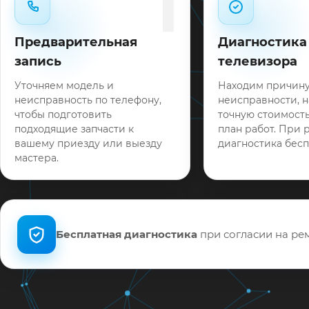
1
Предварительная
Диагностика
запись
телевизора
Уточняем модель и
Находим причин
неисправность по телефону,
неисправности, 
чтобы подготовить
точную стоимость
подходящие запчасти к
план работ. При 
вашему приезду или выезду
диагностика бесп
мастера.
Бесплатная диагностика
при согласии на рем