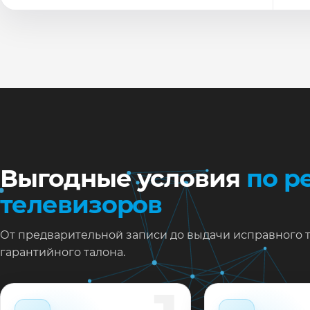
По
Ти
Ну
Ос
за
На
Выгодные условия
по р
телевизоров
От предварительной записи до выдачи исправного 
гарантийного талона.