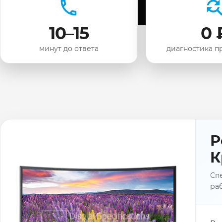
10–15
0 
минут до ответа
диагностика п
Р
К
Сп
раб