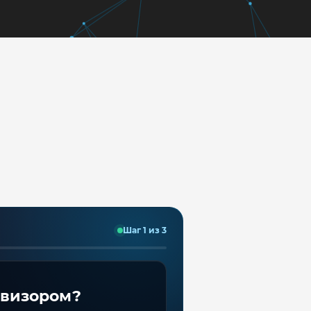
Шаг 1 из 3
евизором?