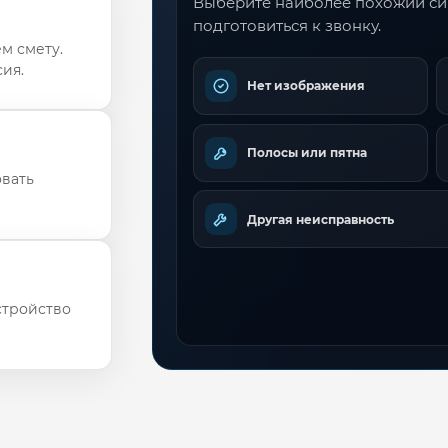
Выберите наиболее похожий с
подготовиться к звонку.
м смету.
ия.
Нет изображения
Полосы или пятна
овать
Другая неисправность
стройство