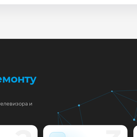
сле ремонта мастер проверяет изображение, звук, порты
повые неисправности при наличии деталей часто устран
жен ремонт Samsung UE40K6500 в Краснодаре?
тавьте заявку или позвоните: укажите симптомы — подс
пишем на диагностику в мастерской или с выездом на до
 выполненные работы выдаём документы и гарантию до 
емонту
телевизора и