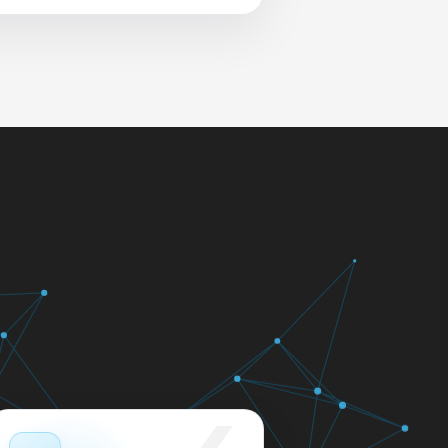
 и сеть перед выдачей.
яем в день обращения.
кажем ориентир по сроку и
м.
12 месяцев.