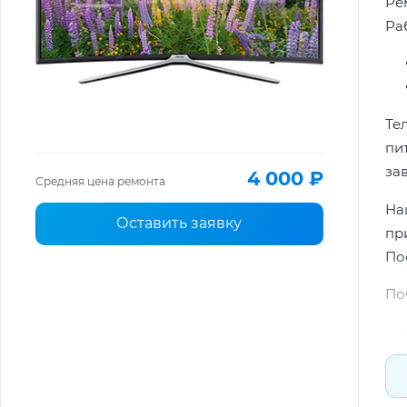
Ре
Ра
Те
пи
за
4 000 ₽
Средняя цена ремонта
На
Оставить заявку
пр
По
По