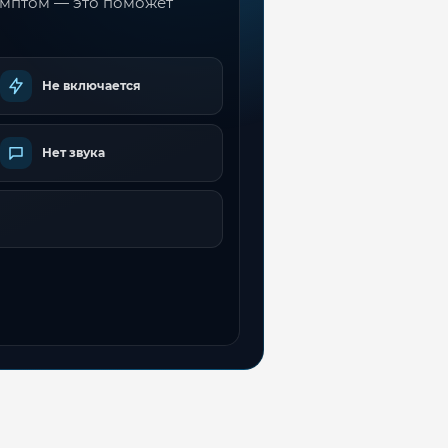
имптом — это поможет
Не включается
Нет звука