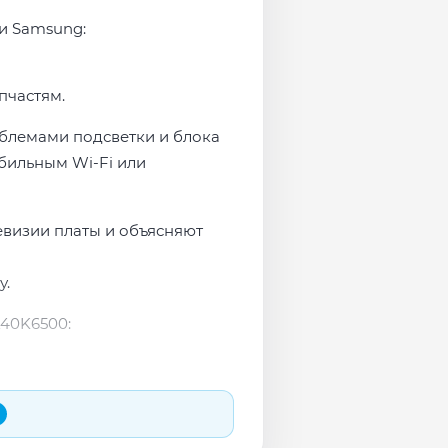
ми Samsung:
пчастям.
облемами подсветки и блока
бильным Wi-Fi или
евизии платы и объясняют
у.
40K6500: