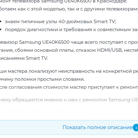
монт телевизора Samsung UE40K6500 в Краснодаре.
ботаем как с этой моделью, так и с другими телевизора
знаем типичные узлы 40-дюймовых Smart TV;
порядок диагностики и требования к совместимым за
левизор Samsung UE40K6500 чаще всего поступает с пр
тания, сбоями основной платы, отказом HDMI/USB, неста
висаниями Smart TV.
ши мастера локализуют неисправность на конкретной р
ичину поломки простыми словами.
сле согласования стоимости мастер приступает к ремонт
чему обращаются именно к нам с ремонтом Samsung UE
профильный ремонт телевизоров;
опыт по бренду Samsung;
Показать полное описание
↓
прозрачная смета до начала работ;
подбор проверенных комплектующих.