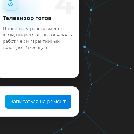
4
Телевизор готов
Проверяем работу вместе с
вами, выдаём акт выполненных
работ, чек и гарантийный
талон до 12 месяцев.
Записаться на ремонт