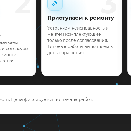
2
3
Приступаем к ремонту
Устраняем неисправность и
меняем комплектующие
у
только после согласования.
называем
Типовые работы выполняем в
 и согласуем
день обращения.
ремонте
латная.
онт. Цена фиксируется до начала работ.