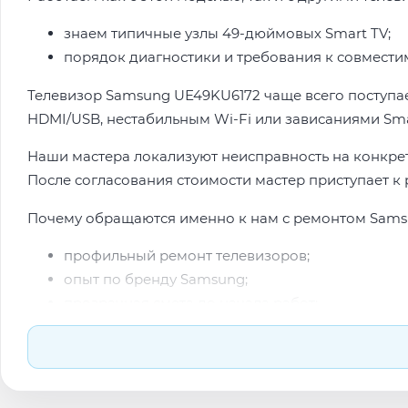
знаем типичные узлы 49-дюймовых Smart TV;
порядок диагностики и требования к совмести
Телевизор Samsung UЕ49KU6172 чаще всего поступае
HDMI/USB, нестабильным Wi-Fi или зависаниями Sma
Наши мастера локализуют неисправность на конкре
После согласования стоимости мастер приступает к 
Почему обращаются именно к нам с ремонтом Sams
профильный ремонт телевизоров;
опыт по бренду Samsung;
прозрачная смета до начала работ;
подбор проверенных комплектующих.
После ремонта мастер проверяет изображение, звук,
Типовые неисправности при наличии деталей часто 