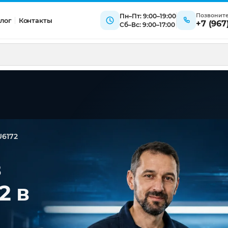
Позвонит
Пн–Пт: 9:00–19:00
лог
Контакты
+7 (967
Сб–Вс: 9:00–17:00
6172
в
2 в