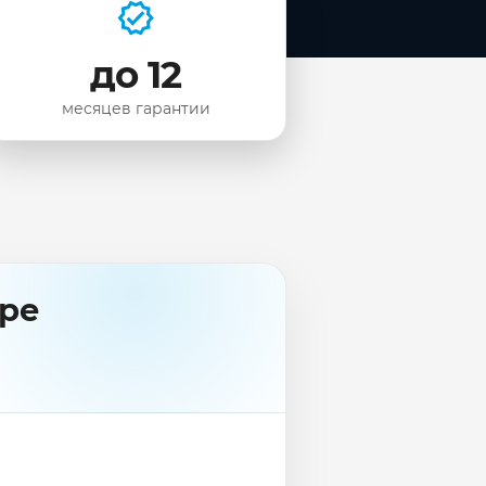
до 12
месяцев гарантии
аре