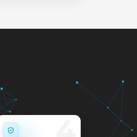
у в мастерской или с
4