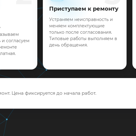
Приступаем к ремонту
Устраняем неисправность и
меняем комплектующие
у
только после согласования.
называем
Типовые работы выполняем в
 и согласуем
день обращения.
ремонте
латная.
онт. Цена фиксируется до начала работ.