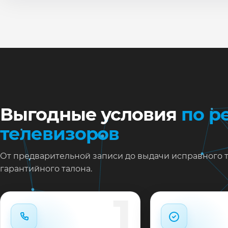
Нужен ремонт Samsung UЕ49KU6172 в Краснодаре?
Оставьте заявку или позвоните: укажите симптомы 
выездом на дом.
На выполненные работы выдаём документы и гарант
Выгодные условия
по р
телевизоров
От предварительной записи до выдачи исправного 
гарантийного талона.
1