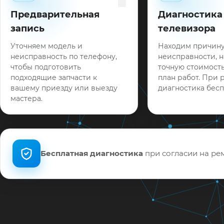
Предварительная
Диагностика
запись
телевизора
Уточняем модель и
Находим причин
неисправность по телефону,
неисправности, 
чтобы подготовить
точную стоимость
подходящие запчасти к
план работ. При 
вашему приезду или выезду
диагностика бесп
мастера.
Бесплатная диагностика
при согласии на рем