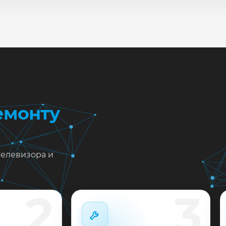
— подскажем ориентир по сроку и запишем на диагностик
ию до 12 месяцев.
емонту
телевизора и
2
3