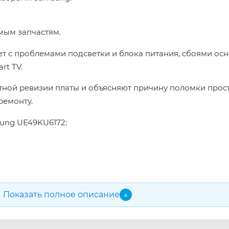
мым запчастям.
т с проблемами подсветки и блока питания, сбоями осн
rt TV.
тной ревизии платы и объясняют причину поломки прос
ремонту.
ung UЕ49KU6172:
Показать полное описание
↓
 порты и сеть перед выдачей.
устраняем в день обращения.