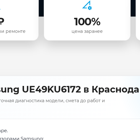
₽
100%
ри ремонте
цена заранее
ung UЕ49KU6172 в Краснод
чная диагностика модели, смета до работ и
ре.
визорами Samsung: