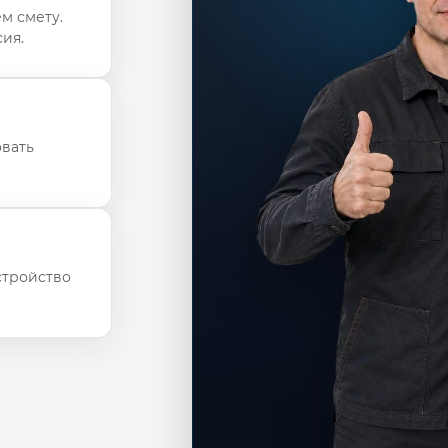
м смету.
ия.
овать
стройство