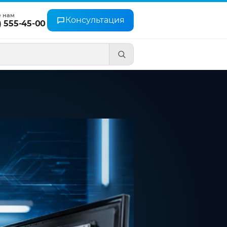
е нам
Консультация
) 555-45-00