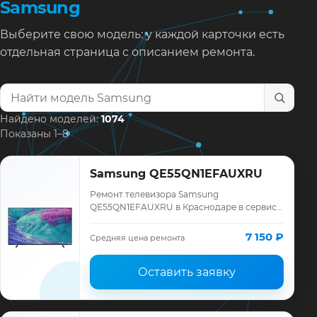
Samsung
Выберите свою модель: у каждой карточки есть
отдельная страница с описанием ремонта.
Найти модель телевизора
Найдено моделей:
1074
Показаны 1–8
Samsung QE55QN1EFAUXRU
Ремонт телевизора Samsung
QE55QN1EFAUXRU в Краснодаре в сервисе
«ТелеМастер»: диагностика модели
Samsung, смета до ремонта, запчасти и
7 150 ₽
Средняя цена ремонта
гарантия до 12 меся…
Оставить заявку