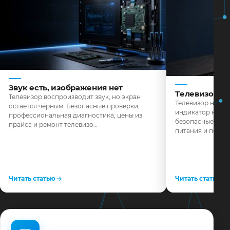
Звук есть, изображения нет
Телевизор н
Телевизор воспроизводит звук, но экран
Телевизор не реа
остаётся чёрным. Безопасные проверки,
индикатор не го
профессиональная диагностика, цены из
безопасные пров
прайса и ремонт телевизо…
питания и поряд
Читать статью
Читать статью