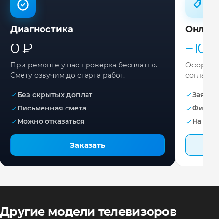
Диагностика
Онлай
0 ₽
−10%
При ремонте у нас проверка бесплатно.
Оформите
Смету озвучим до старта работ.
согласов
Без скрытых доплат
Заявка 
Письменная смета
Фикса
Можно отказаться
На раб
Заказать
Другие модели телевизоров