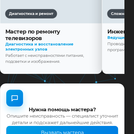
Диагностика и ремонт
Сложная ди
Мастер по ремонту
Инженер
телевизоров
Ведущий ма
Проводит диа
Диагностика и восстановление
электронных узлов
программной
Работает с неисправностями питания,
подсветки и изображения.
Нужна помощь мастера?
Опишите неисправность — специалист уточнит
детали и подскажет дальнейшие действия.
Вызвать мастера