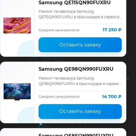
Samsung QE115QN90FUXRU
Ремонт телевизора Samsung
QE115QN90FUXRU в Краснодаре в сервисе
«ТелеМастер»: диагностика модели
Samsung, смета до ремонта, запчасти и
17 250 ₽
Средняя цена ремонта
гарантия до 12 меся…
Оставить заявку
Samsung QE98QN990FUXRU
Ремонт телевизора Samsung
QE98QN990FUXRU в Краснодаре в сервисе
«ТелеМастер»: диагностика модели
Samsung, смета до ремонта, запчасти и
14 700 ₽
Средняя цена ремонта
гарантия до 12 меся…
Оставить заявку
Samsung QE85QN990FUXRU