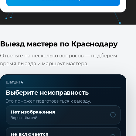
Выезд мастера по Краснодару
Ответьте на несколько вопросов — подберём
время выезда и маршрут мастера.
Шаг
1
из
4
Выберите неисправность
Это поможет подготовиться к выезду.
Нет изображения
Экран тёмный
Не включается