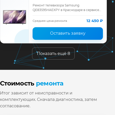
Ремонт телевизора Samsung
QE83S95HAEXPY в Краснодаре в сервисе
«ТелеМастер»: диагностика модели
Samsung, смета до ремонта, запчасти и
12 450 ₽
Средняя цена ремонта
гарантия до 12 месяц…
Оставить заявку
Показать ещё 8
Стоимость
ремонта
Итог зависит от неисправности и
комплектующих. Сначала диагностика, затем
согласование.