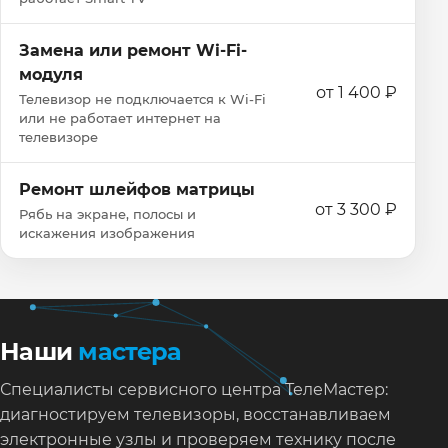
Замена или ремонт Wi‑Fi-
модуля
от 1 400 ₽
Телевизор не подключается к Wi‑Fi
или не работает интернет на
телевизоре
Ремонт шлейфов матрицы
от 3 300 ₽
Рябь на экране, полосы и
искажения изображения
Наши
мастера
Специалисты сервисного центра ТелеМастер:
диагностируем телевизоры, восстанавливаем
электронные узлы и проверяем технику после