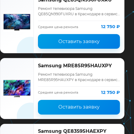
Ремонт телевизора Samsung
QE85QN990FUXRU в Краснодаре в сервисе
«ТелеМастер»: диагностика модели
Samsung, смета до ремонта, запчасти и
12 750 ₽
Средняя цена ремонта
гарантия до 12 меся…
Оставить заявку
Samsung MRE85R95HAUXPY
Ремонт телевизора Samsung
MRE85R95HAUXPY в Краснодаре в сервисе
«ТелеМастер»: диагностика модели
Samsung, смета до ремонта, запчасти и
12 750 ₽
Средняя цена ремонта
гарантия до 12 меся…
Оставить заявку
Samsung QE83S95HAEXPY