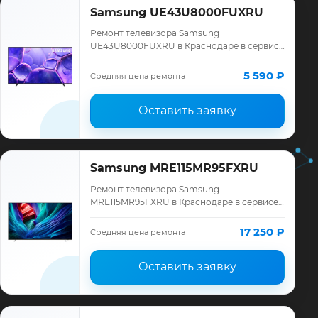
Samsung UE43U8000FUXRU
Ремонт телевизора Samsung
UE43U8000FUXRU в Краснодаре в сервисе
«ТелеМастер»: диагностика модели
Samsung, смета до ремонта, запчасти и
5 590 ₽
Средняя цена ремонта
гарантия до 12 меся…
Оставить заявку
Samsung MRE115MR95FXRU
Ремонт телевизора Samsung
MRE115MR95FXRU в Краснодаре в сервисе
«ТелеМастер»: диагностика модели
Samsung, смета до ремонта, запчасти и
17 250 ₽
Средняя цена ремонта
гарантия до 12 меся…
Оставить заявку