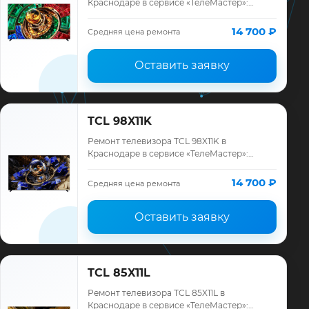
Краснодаре в сервисе «ТелеМастер»:
диагностика модели TCL, смета до
ремонта, запчасти и гарантия до 12
14 700 ₽
Средняя цена ремонта
месяцев.
Оставить заявку
TCL 98X11K
Ремонт телевизора TCL 98X11K в
Краснодаре в сервисе «ТелеМастер»:
диагностика модели TCL, смета до
ремонта, запчасти и гарантия до 12
14 700 ₽
Средняя цена ремонта
месяцев.
Оставить заявку
TCL 85X11L
Ремонт телевизора TCL 85X11L в
Краснодаре в сервисе «ТелеМастер»: