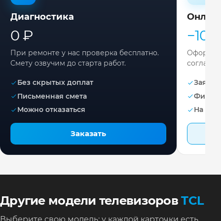
Диагностика
Онлай
0 ₽
−10%
При ремонте у нас проверка бесплатно.
Оформите
Смету озвучим до старта работ.
согласов
Без скрытых доплат
Заявка 
Письменная смета
Фикса
Можно отказаться
На раб
Заказать
Другие модели телевизоров
TCL
Выберите свою модель: у каждой карточки есть