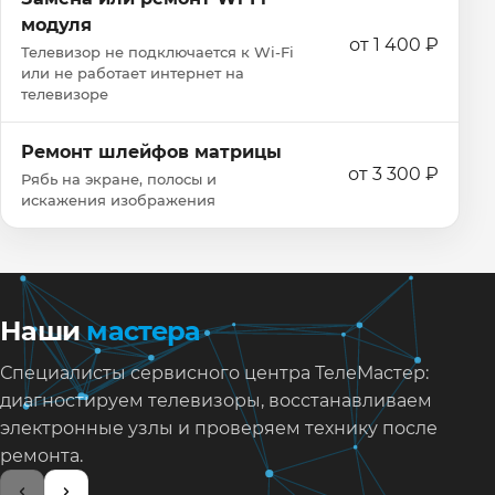
модуля
от 1 400 ₽
Телевизор не подключается к Wi‑Fi
или не работает интернет на
телевизоре
Ремонт шлейфов матрицы
от 3 300 ₽
Рябь на экране, полосы и
искажения изображения
Наши
мастера
Специалисты сервисного центра ТелеМастер:
диагностируем телевизоры, восстанавливаем
электронные узлы и проверяем технику после
ремонта.