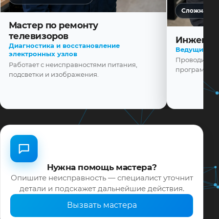
Сложная ди
Мастер по ремонту
телевизоров
Инженер
Диагностика и восстановление
Ведущий ма
электронных узлов
Проводит диа
Работает с неисправностями питания,
программной
подсветки и изображения.
Нужна помощь мастера?
Опишите неисправность — специалист уточнит
детали и подскажет дальнейшие действия.
Вызвать мастера