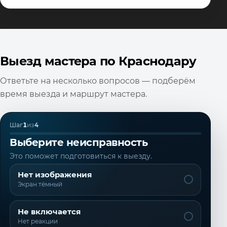
Выезд мастера по Краснодару
Ответьте на несколько вопросов — подберём
время выезда и маршрут мастера.
Шаг
1
из
4
Выберите неисправность
Это поможет подготовиться к выезду.
Нет изображения
Экран тёмный
Не включается
Нет реакции