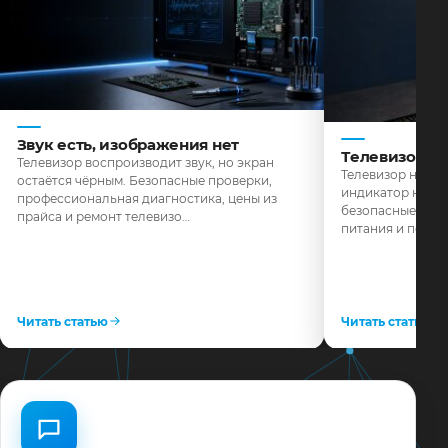
Звук есть, изображения нет
Телевизор н
Телевизор воспроизводит звук, но экран
Телевизор не реа
остаётся чёрным. Безопасные проверки,
индикатор не го
профессиональная диагностика, цены из
безопасные пров
прайса и ремонт телевизо…
питания и поряд
Читать статью
Читать статью