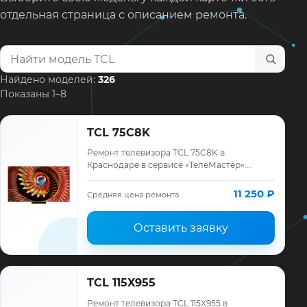
отдельная страница с описанием ремонта.
Найти модель телевизора
Найдено моделей:
326
Показаны 1–8
TCL 75C8K
Ремонт телевизора TCL 75C8K в
Краснодаре в сервисе «ТелеМастер»:
диагностика модели TCL, смета до
ремонта, запчасти и гарантия до 12
11 250 ₽
Средняя цена ремонта
месяцев.
Оставить заявку
TCL 115X955
Ремонт телевизора TCL 115X955 в