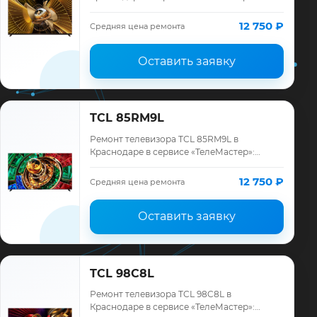
диагностика модели TCL, смета до
ремонта, запчасти и гарантия до 12
12 750 ₽
Средняя цена ремонта
месяцев.
Оставить заявку
TCL 85RM9L
Ремонт телевизора TCL 85RM9L в
Краснодаре в сервисе «ТелеМастер»:
диагностика модели TCL, смета до
ремонта, запчасти и гарантия до 12
12 750 ₽
Средняя цена ремонта
месяцев.
Оставить заявку
TCL 98C8L
Ремонт телевизора TCL 98C8L в
Краснодаре в сервисе «ТелеМастер»: