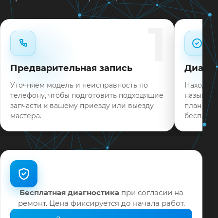
Типовые неисправности при наличии деталей
1
часто устраняем в день обращения.
Нужен ремонт TCL 32D100 в Краснодаре?
Оставьте заявку или позвоните: укажите
Предварительная запись
Диагно
симптомы — подскажем ориентир по сроку и
запишем на диагностику в мастерской или с
Уточняем модель и неисправность по
Находим 
выездом на дом.
телефону, чтобы подготовить подходящие
называем
запчасти к вашему приезду или выезду
план раб
На выполненные работы выдаём документы и
мастера.
бесплатн
гарантию до 12 месяцев.
Бесплатная диагностика
при согласии на
ремонт. Цена фиксируется до начала работ.