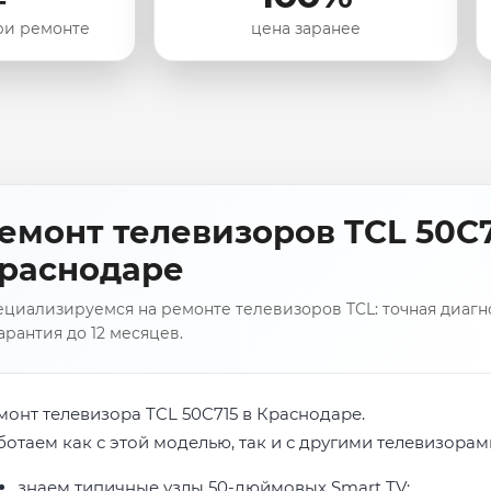
ри ремонте
цена заранее
емонт телевизоров TCL 50C7
раснодаре
циализируемся на ремонте телевизоров TCL: точная диагно
арантия до 12 месяцев.
монт телевизора TCL 50C715 в Краснодаре.
ботаем как с этой моделью, так и с другими телевизорам
знаем типичные узлы 50-дюймовых Smart TV;