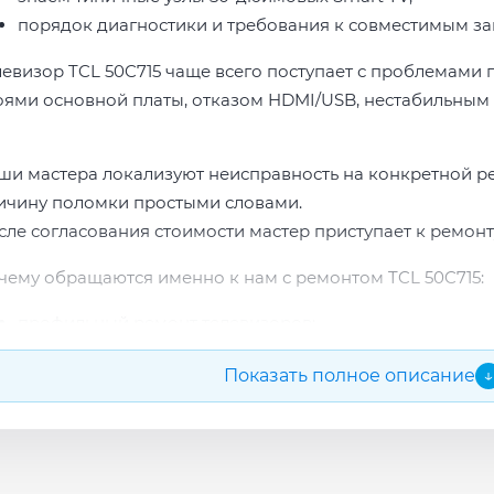
порядок диагностики и требования к совместимым за
левизор TCL 50C715 чаще всего поступает с проблемами 
оями основной платы, отказом HDMI/USB, нестабильным 
ши мастера локализуют неисправность на конкретной р
ичину поломки простыми словами.
сле согласования стоимости мастер приступает к ремонт
чему обращаются именно к нам с ремонтом TCL 50C715:
профильный ремонт телевизоров;
опыт по бренду TCL;
Показать полное описание
↓
прозрачная смета до начала работ;
подбор проверенных комплектующих.
сле ремонта мастер проверяет изображение, звук, порты
повые неисправности при наличии деталей часто устран