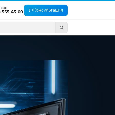
е нам
Консультация
) 555-45-00