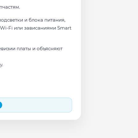
пчастям.
подсветки и блока питания,
Wi-Fi или зависаниями Smart
евизии платы и объясняют
у.
 и сеть перед выдачей.
яем в день обращения.