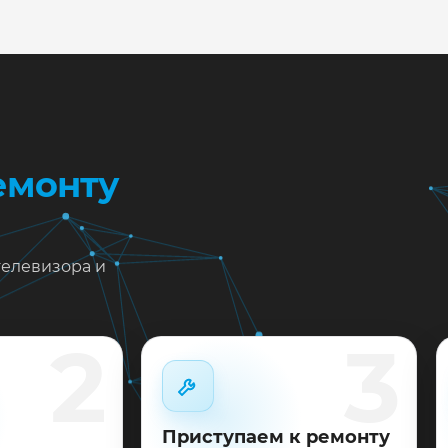
жен ремонт TCL 50C715 в Краснодаре?
тавьте заявку или позвоните: укажите симптомы — подс
пишем на диагностику в мастерской или с выездом на до
 выполненные работы выдаём документы и гарантию до 
емонту
телевизора и
2
3
Приступаем к ремонту