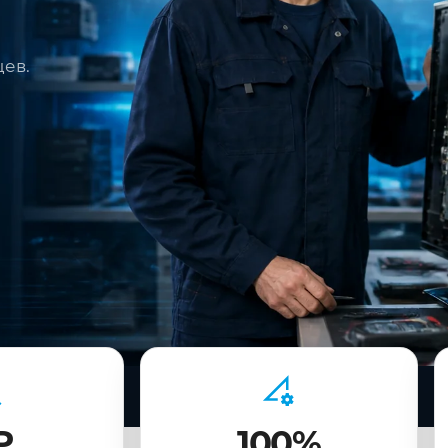
цев.
₽
100%