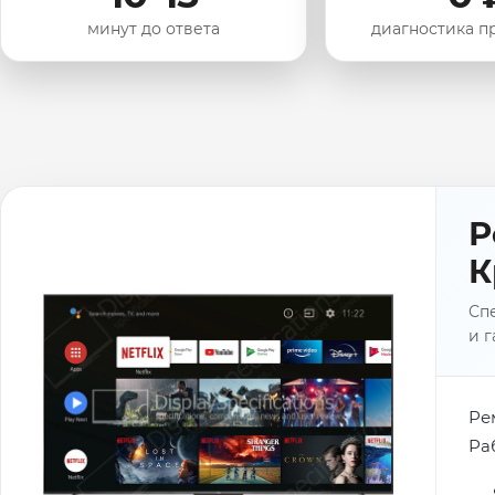
минут до ответа
диагностика п
Р
К
Спе
и г
Ре
Ра