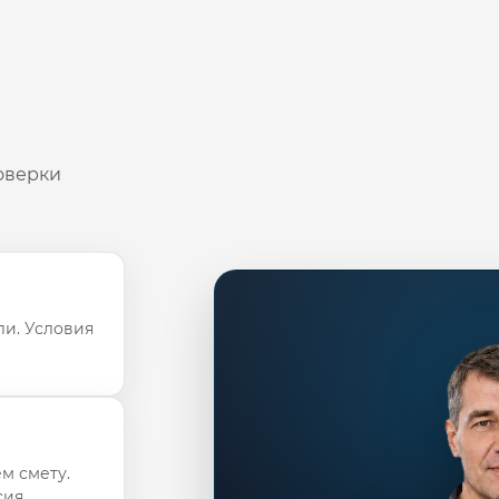
оверки
ли. Условия
м смету.
ия.