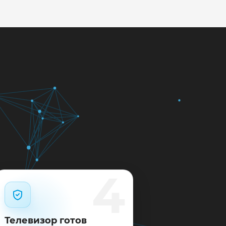
кажем ориентир по сроку и
м.
12 месяцев.
4
Телевизор готов