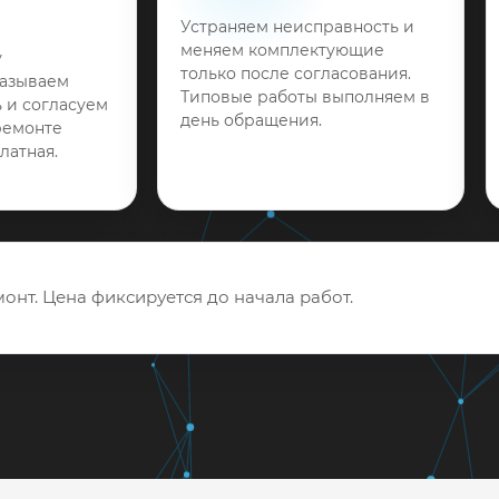
Устраняем неисправность и
меняем комплектующие
у
только после согласования.
называем
Типовые работы выполняем в
 и согласуем
день обращения.
ремонте
латная.
онт. Цена фиксируется до начала работ.