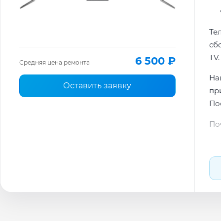
Те
сб
TV.
6 500 ₽
Средняя цена ремонта
На
Оставить заявку
пр
По
По
По
Ти