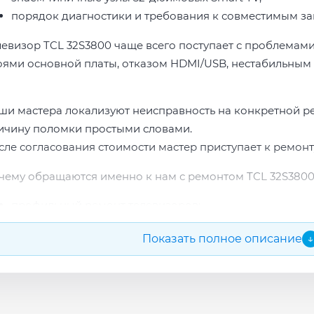
порядок диагностики и требования к совместимым за
левизор TCL 32S3800 чаще всего поступает с проблемами
оями основной платы, отказом HDMI/USB, нестабильным 
ши мастера локализуют неисправность на конкретной р
ичину поломки простыми словами.
сле согласования стоимости мастер приступает к ремонт
чему обращаются именно к нам с ремонтом TCL 32S3800
профильный ремонт телевизоров;
опыт по бренду TCL;
Показать полное описание
↓
прозрачная смета до начала работ;
подбор проверенных комплектующих.
сле ремонта мастер проверяет изображение, звук, порты
повые неисправности при наличии деталей часто устран