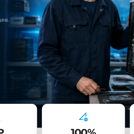
цев.
₽
100%