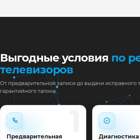
Ну
Ос
за
На
Выгодные условия
по р
телевизоров
От предварительной записи до выдачи исправного 
гарантийного талона.
1
Предварительная
Диагностика