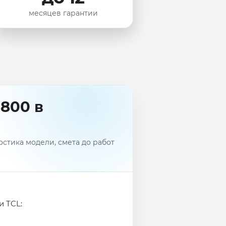
месяцев гарантии
800 в
стика модели, смета до работ
и TCL: