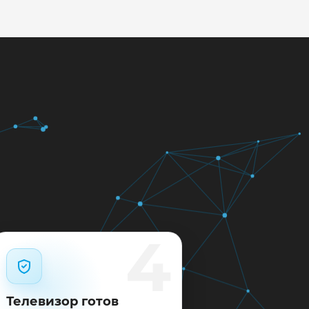
кажем ориентир по сроку и
м.
12 месяцев.
4
Телевизор готов