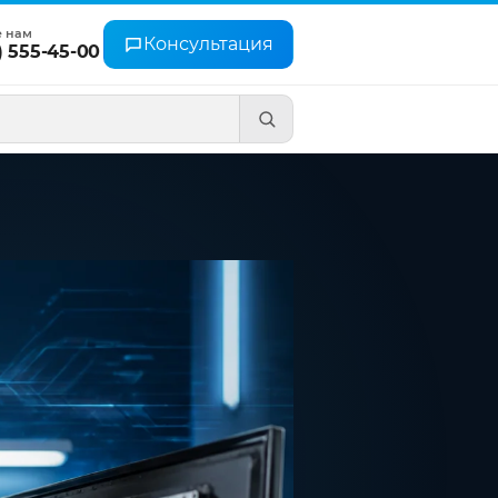
е нам
Консультация
) 555-45-00