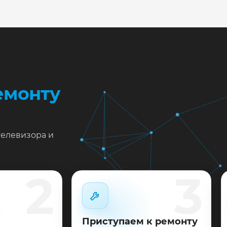
жен ремонт TCL 32S3800 в Краснодаре?
тавьте заявку или позвоните: укажите симптомы — подс
пишем на диагностику в мастерской или с выездом на до
 выполненные работы выдаём документы и гарантию до 
емонту
телевизора и
2
3
Приступаем к ремонту