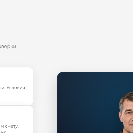
оверки
ли. Условия
м смету.
ия.