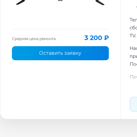
Те
сб
TV.
3 200 ₽
Средняя цена ремонта
На
Оставить заявку
пр
По
По
По
Ти