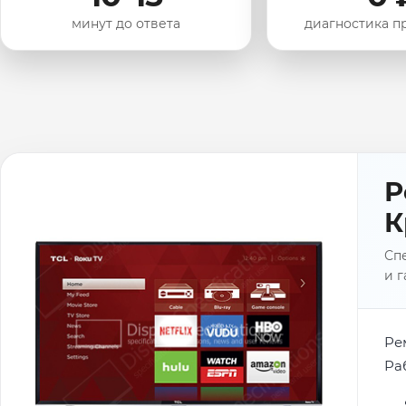
минут до ответа
диагностика п
Р
К
Спе
и г
Ре
Ра