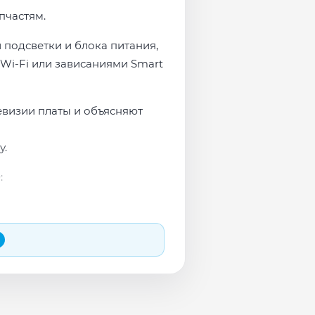
пчастям.
 подсветки и блока питания,
Wi-Fi или зависаниями Smart
евизии платы и объясняют
у.
:
 и сеть перед выдачей.
яем в день обращения.