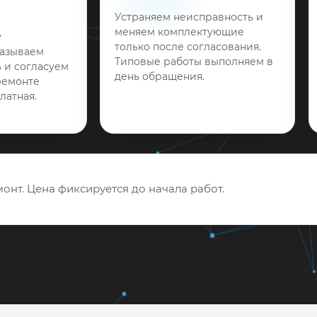
Устраняем неисправность и
меняем комплектующие
у
только после согласования.
называем
Типовые работы выполняем в
 и согласуем
день обращения.
ремонте
латная.
онт. Цена фиксируется до начала работ.